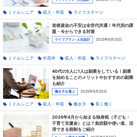
ミドルシニア
収入・年収
ライフステージ
家族と相談
子育て
老後資金の不安は全世代共通！年代別の課
題・今からできる対策
2025年6月25日
ライフプラン･人生設計
ミドルシニア
中高年
収入・年収
ライフステージ
定年後
年金
貯蓄
定年
40代の5人に1人は副業をしている！副業
を始めることのメリットやおすすめの副業
も紹介
2025年6月20日
働き方を選ぶ
ミドルシニア
収入・年収
働き方
長く働く
仕事の探し方
ワークライフバランス
副業
2026年4月から始まる独身税（子ども・
子育て支援金）とは？負担額や使い道、活
用できる税制をご紹介