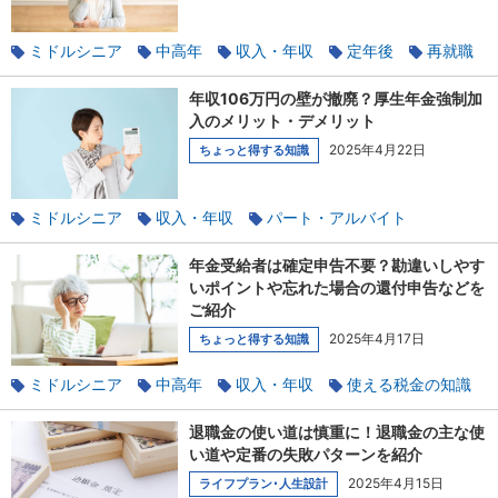
ミドルシニア
中高年
収入・年収
定年後
再就職
年金
年収106万円の壁が撤廃？厚生年金強制加
入のメリット・デメリット
2025年4月22日
ちょっと得する知識
ミドルシニア
収入・年収
パート・アルバイト
使える税金の知識
扶養
年金受給者は確定申告不要？勘違いしやす
いポイントや忘れた場合の還付申告などを
ご紹介
2025年4月17日
ちょっと得する知識
ミドルシニア
中高年
収入・年収
使える税金の知識
社会保険のあれこれ
年金
退職金の使い道は慎重に！退職金の主な使
い道や定番の失敗パターンを紹介
2025年4月15日
ライフプラン･人生設計