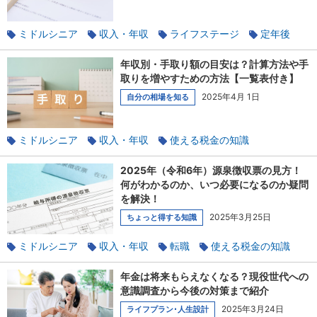
ミドルシニア
収入・年収
ライフステージ
定年後
退職
貯蓄
定年
年収別・手取り額の目安は？計算方法や手
取りを増やすための方法【一覧表付き】
2025年4月 1日
自分の相場を知る
ミドルシニア
収入・年収
使える税金の知識
社会保険のあれこれ
貯蓄
2025年（令和6年）源泉徴収票の見方！
何がわかるのか、いつ必要になるのか疑問
を解決！
2025年3月25日
ちょっと得する知識
ミドルシニア
収入・年収
転職
使える税金の知識
年金は将来もらえなくなる？現役世代への
意識調査から今後の対策まで紹介
2025年3月24日
ライフプラン･人生設計