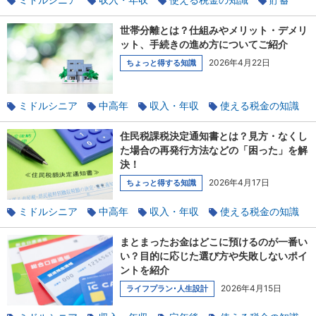
世帯分離とは？仕組みやメリット・デメリ
ット、手続きの進め方についてご紹介
2026年4月22日
ちょっと得する知識
ミドルシニア
中高年
収入・年収
使える税金の知識
社会保険のあれこれ
扶養
介護
住民税課税決定通知書とは？見方・なくし
た場合の再発行方法などの「困った」を解
決！
2026年4月17日
ちょっと得する知識
ミドルシニア
中高年
収入・年収
使える税金の知識
まとまったお金はどこに預けるのが一番い
い？目的に応じた選び方や失敗しないポイ
ントを紹介
2026年4月15日
ライフプラン･人生設計