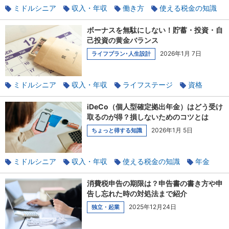
ミドルシニア
収入・年収
働き方
使える税金の知識
扶養
貯蓄
ボーナスを無駄にしない！貯蓄・投資・自
己投資の黄金バランス
2026年1月 7日
ライフプラン･人生設計
ミドルシニア
収入・年収
ライフステージ
資格
貯蓄
iDeCo（個人型確定拠出年金）はどう受け
取るのが得？損しないためのコツとは
2026年1月 5日
ちょっと得する知識
ミドルシニア
収入・年収
使える税金の知識
年金
退職
貯蓄
消費税申告の期限は？申告書の書き方や申
告し忘れた時の対処法まで紹介
2025年12月24日
独立・起業