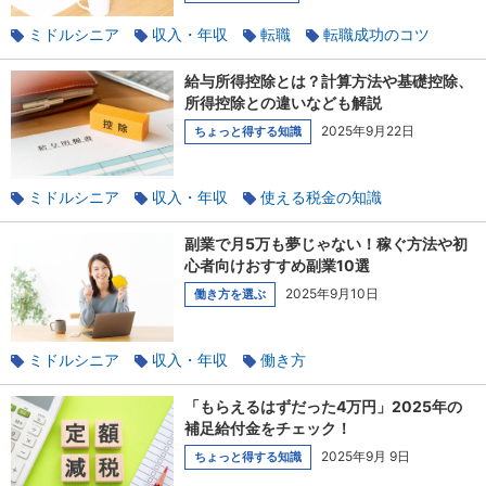
ミドルシニア
収入・年収
転職
転職成功のコツ
キャリアチェンジ
副業
給与所得控除とは？計算方法や基礎控除、
所得控除との違いなども解説
2025年9月22日
ちょっと得する知識
ミドルシニア
収入・年収
使える税金の知識
社会保険のあれこれ
扶養
副業で月5万も夢じゃない！稼ぐ方法や初
心者向けおすすめ副業10選
2025年9月10日
働き方を選ぶ
ミドルシニア
収入・年収
働き方
ワークライフバランス
副業
「もらえるはずだった4万円」2025年の
補足給付金をチェック！
2025年9月 9日
ちょっと得する知識