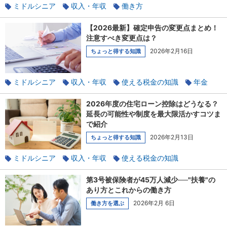
ミドルシニア
収入・年収
働き方
パート・アルバイト
使える税金の知識
家族と相談
【2026最新】確定申告の変更点まとめ！
扶養
注意すべき変更点は？
2026年2月16日
ちょっと得する知識
ミドルシニア
収入・年収
使える税金の知識
年金
退職
2026年度の住宅ローン控除はどうなる？
延長の可能性や制度を最大限活かすコツま
で紹介
2026年2月13日
ちょっと得する知識
ミドルシニア
収入・年収
使える税金の知識
家族と相談
貯蓄
第3号被保険者が45万人減少──"扶養"の
あり方とこれからの働き方
2026年2月 6日
働き方を選ぶ