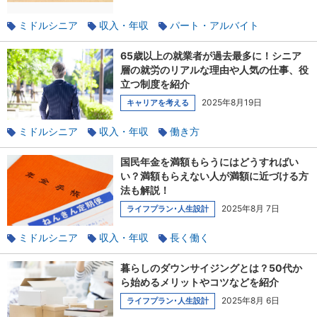
ミドルシニア
収入・年収
パート・アルバイト
使える税金の知識
社会保険のあれこれ
家族と相談
65歳以上の就業者が過去最多に！シニア
扶養
層の就労のリアルな理由や人気の仕事、役
立つ制度を紹介
2025年8月19日
キャリアを考える
ミドルシニア
収入・年収
働き方
パート・アルバイト
長く働く
定年後
60代
国民年金を満額もらうにはどうすればい
定年
い？満額もらえない人が満額に近づける方
法も解説！
2025年8月 7日
ライフプラン･人生設計
ミドルシニア
収入・年収
長く働く
使える税金の知識
60代
年金
貯蓄
暮らしのダウンサイジングとは？50代か
ら始めるメリットやコツなどを紹介
2025年8月 6日
ライフプラン･人生設計