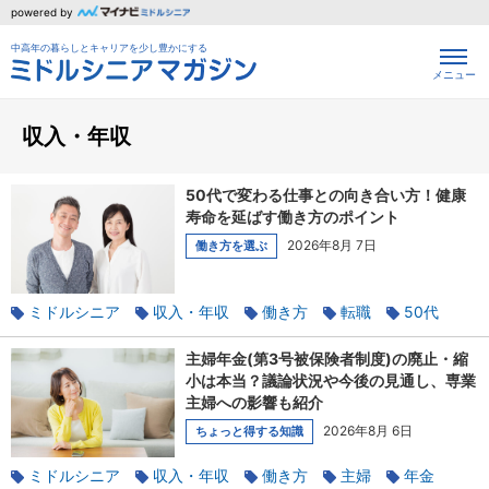
powered by
中高年の暮らしとキャリアを少し豊かにする
メニュー
収入・年収
50代で変わる仕事との向き合い方！健康
寿命を延ばす働き方のポイント
2026年8月 7日
働き方を選ぶ
ミドルシニア
収入・年収
働き方
転職
50代
長く働く
キャリアチェンジ
主婦年金(第3号被保険者制度)の廃止・縮
小は本当？議論状況や今後の見通し、専業
主婦への影響も紹介
2026年8月 6日
ちょっと得する知識
ミドルシニア
収入・年収
働き方
主婦
年金