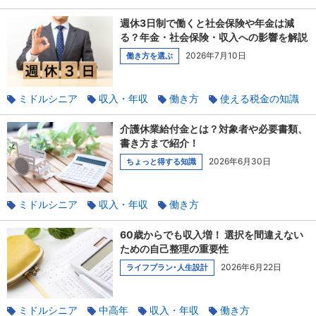
定年後
年金
週休3日制で働くと社会保険や年金は減
る？年金・社会保険・収入への影響を解説
2026年7月10日
働き方を選ぶ
ミドルシニア
収入・年収
働き方
使える税金の知識
年金
介護休業給付金とは？対象者や必要書類、
書き方まで紹介！
2026年6月30日
ちょっと得する知識
ミドルシニア
収入・年収
働き方
ワークライフバランス
家族と相談
60歳からでも収入増！ 選択を間違えない
ための自己整理の重要性
2026年6月22日
ライフプラン･人生設計
ミドルシニア
中高年
収入・年収
働き方