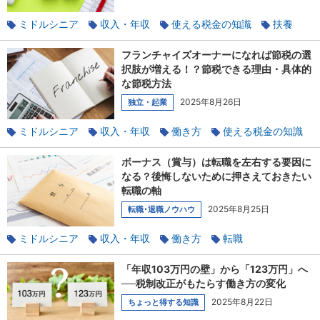
ミドルシニア
収入・年収
使える税金の知識
扶養
フランチャイズオーナーになれば節税の選
択肢が増える！？節税できる理由・具体的
な節税方法
2025年8月26日
独立・起業
ミドルシニア
収入・年収
働き方
使える税金の知識
キャリアチェンジ
独立
起業
ボーナス（賞与）は転職を左右する要因に
なる？後悔しないために押さえておきたい
転職の軸
2025年8月25日
転職･退職ノウハウ
ミドルシニア
収入・年収
働き方
転職
転職成功のコツ
「年収103万円の壁」から「123万円」へ
──税制改正がもたらす働き方の変化
2025年8月22日
ちょっと得する知識