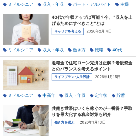
ミドルシニア
収入・年収
パート・アルバイト
主婦
社会保険のあれこれ
家族と相談
扶養
40代で年収アップは可能？今、 "収入を上
げるためにすべきこと"とは
2026年2月 4日
キャリアを考える
ミドルシニア
収入・年収
働き方
転職
40代
キャリアチェンジ
副業
退職金で住宅ローン完済は正解？老後資金
とのバランスを考えるポイント
2026年1月15日
ライフプラン･人生設計
ミドルシニア
中高年
収入・年収
定年後
貯蓄
定年
共働き世帯はいくら稼ぐのが一番得？手取
りを最大化する税金対策も紹介
2026年1月13日
働き方を選ぶ