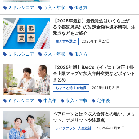
ミドルシニア
収入・年収
働き方
パート・アルバイト
社会保険のあれこれ
高齢化社会
【2025年最新】最低賃金はいくら上が
る？都道府県別の改定金額や適応時期、注
意点などをご紹介
2025年11月27日
働き方を選ぶ
ミドルシニア
収入・年収
働き方
パート・アルバイト
正社員
【2025年版】iDeCo（イデコ）改正！掛
金上限アップや加入年齢変更などポイント
まとめ
2025年11月21日
ちょっと得する知識
ミドルシニア
中高年
収入・年収
定年後
使える税金の知識
貯蓄
ペアローンとは？収入合算との違い、メリ
ット、デメリットや注意点
2025年11月19日
ライフプラン･人生設計