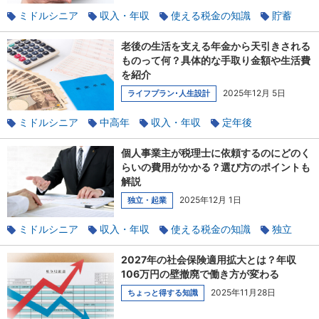
ミドルシニア
収入・年収
使える税金の知識
貯蓄
副業
老後の生活を支える年金から天引きされる
ものって何？具体的な手取り金額や生活費
を紹介
2025年12月 5日
ライフプラン･人生設計
ミドルシニア
中高年
収入・年収
定年後
使える税金の知識
年金
定年
個人事業主が税理士に依頼するのにどのく
らいの費用がかかる？選び方のポイントも
解説
2025年12月 1日
独立・起業
ミドルシニア
収入・年収
使える税金の知識
独立
起業
2027年の社会保険適用拡大とは？年収
106万円の壁撤廃で働き方が変わる
2025年11月28日
ちょっと得する知識