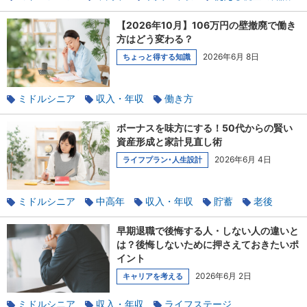
家族と相談
貯蓄
老後
【2026年10月】106万円の壁撤廃で働き
方はどう変わる？
2026年6月 8日
ちょっと得する知識
ミドルシニア
収入・年収
働き方
パート・アルバイト
使える税金の知識
扶養
ボーナスを味方にする！50代からの賢い
資産形成と家計見直し術
2026年6月 4日
ライフプラン･人生設計
ミドルシニア
中高年
収入・年収
貯蓄
老後
早期退職で後悔する人・しない人の違いと
は？後悔しないために押さえておきたいポ
イント
2026年6月 2日
キャリアを考える
ミドルシニア
収入・年収
ライフステージ