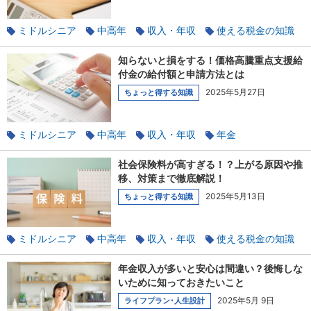
ミドルシニア
中高年
収入・年収
使える税金の知識
年金
定年
知らないと損をする！価格高騰重点支援給
付金の給付額と申請方法とは
2025年5月27日
ちょっと得する知識
ミドルシニア
中高年
収入・年収
年金
社会保険料が高すぎる！？上がる原因や推
移、対策まで徹底解説！
2025年5月13日
ちょっと得する知識
ミドルシニア
中高年
収入・年収
使える税金の知識
年金
年金収入が多いと安心は間違い？後悔しな
いために知っておきたいこと
2025年5月 9日
ライフプラン･人生設計