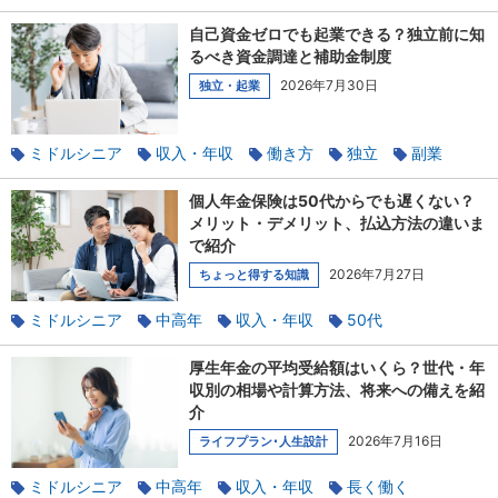
ワークライフバランス
扶養
自己資金ゼロでも起業できる？独立前に知
るべき資金調達と補助金制度
2026年7月30日
独立・起業
ミドルシニア
収入・年収
働き方
独立
副業
起業
個人年金保険は50代からでも遅くない？
メリット・デメリット、払込方法の違いま
で紹介
2026年7月27日
ちょっと得する知識
ミドルシニア
中高年
収入・年収
50代
使える税金の知識
年金
厚生年金の平均受給額はいくら？世代・年
収別の相場や計算方法、将来への備えを紹
介
2026年7月16日
ライフプラン･人生設計
ミドルシニア
中高年
収入・年収
長く働く