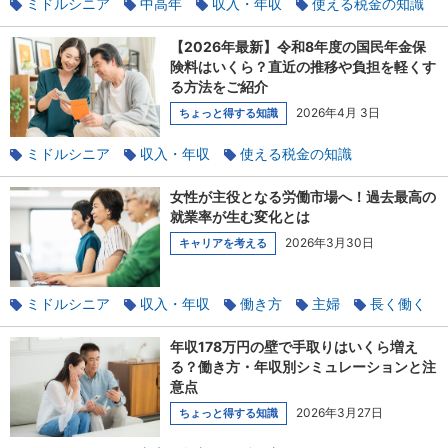
ミドルシニア
中高年
収入・年収
使える税金の知識
貯蓄
【2026年最新】令和8年度の国民年金保
険料はいくら？直近の推移や負担を軽くす
る方法をご紹介
2026年4月 3日
ちょっと得する知識
ミドルシニア
収入・年収
使える税金の知識
社会保険のあれこれ
年金
老後
女性が主役となる労働市場へ！過去最高の
就業率が生む変化とは
2026年3月30日
キャリアを考える
ミドルシニア
収入・年収
働き方
主婦
長く働く
女性
キャリアチェンジ
ワークライフバランス
年収178万円の壁で手取りはいくら増え
子育て
る？働き方・年収別シミュレーションと注
意点
2026年3月27日
ちょっと得する知識