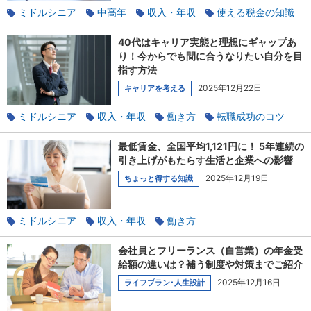
ミドルシニア
中高年
収入・年収
使える税金の知識
独立
40代はキャリア実態と理想にギャップあ
り！今からでも間に合うなりたい自分を目
指す方法
2025年12月22日
キャリアを考える
ミドルシニア
収入・年収
働き方
転職成功のコツ
ライフステージ
40代
資格
キャリアチェンジ
最低賃金、全国平均1,121円に！ 5年連続の
引き上げがもたらす生活と企業への影響
2025年12月19日
ちょっと得する知識
ミドルシニア
収入・年収
働き方
パート・アルバイト
社会保険のあれこれ
扶養
会社員とフリーランス（自営業）の年金受
給額の違いは？補う制度や対策までご紹介
2025年12月16日
ライフプラン･人生設計