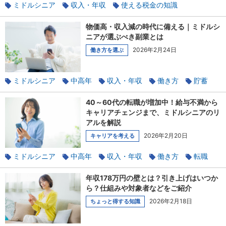
ミドルシニア
収入・年収
使える税金の知識
社会保険のあれこれ
年金
物価高・収入減の時代に備える｜ミドルシ
ニアが選ぶべき副業とは
2026年2月24日
働き方を選ぶ
ミドルシニア
中高年
収入・年収
働き方
貯蓄
副業
老後
40～60代の転職が増加中！給与不満から
キャリアチェンジまで、ミドルシニアのリ
アルを解説
2026年2月20日
キャリアを考える
ミドルシニア
中高年
収入・年収
働き方
転職
キャリアチェンジ
ワークライフバランス
転職理由
年収178万円の壁とは？引き上げはいつか
ら？仕組みや対象者などをご紹介
2026年2月18日
ちょっと得する知識