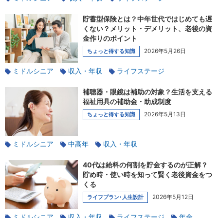
家族と相談
退職
貯蓄
貯蓄型保険とは？中年世代ではじめても遅
くない？メリット・デメリット、老後の資
金作りのポイント
2026年5月26日
ちょっと得する知識
ミドルシニア
収入・年収
ライフステージ
家族と相談
貯蓄
補聴器・眼鏡は補助の対象？生活を支える
福祉用具の補助金・助成制度
2026年5月13日
ちょっと得する知識
ミドルシニア
中高年
収入・年収
40代は給料の何割を貯金するのが正解？
貯め時・使い時を知って賢く老後資金をつ
くる
2026年5月12日
ライフプラン･人生設計
ミドルシニア
収入・年収
ライフステージ
年金