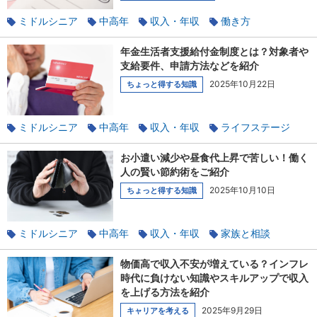
ミドルシニア
中高年
収入・年収
働き方
長く働く
定年後
年金
貯蓄
定年
年金生活者支援給付金制度とは？対象者や
支給要件、申請方法などを紹介
2025年10月22日
ちょっと得する知識
ミドルシニア
中高年
収入・年収
ライフステージ
使える税金の知識
年金
お小遣い減少や昼食代上昇で苦しい！働く
人の賢い節約術をご紹介
2025年10月10日
ちょっと得する知識
ミドルシニア
中高年
収入・年収
家族と相談
貯蓄
物価高で収入不安が増えている？インフレ
時代に負けない知識やスキルアップで収入
を上げる方法を紹介
2025年9月29日
キャリアを考える