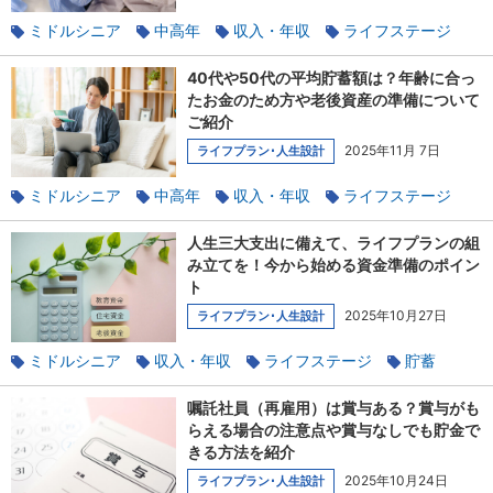
ミドルシニア
中高年
収入・年収
ライフステージ
定年後
貯蓄
40代や50代の平均貯蓄額は？年齢に合っ
たお金のため方や老後資産の準備について
ご紹介
2025年11月 7日
ライフプラン･人生設計
ミドルシニア
中高年
収入・年収
ライフステージ
年金
家族と相談
人生三大支出に備えて、ライフプランの組
み立てを！今から始める資金準備のポイン
ト
2025年10月27日
ライフプラン･人生設計
ミドルシニア
収入・年収
ライフステージ
貯蓄
老後
嘱託社員（再雇用）は賞与ある？賞与がも
らえる場合の注意点や賞与なしでも貯金で
きる方法を紹介
2025年10月24日
ライフプラン･人生設計