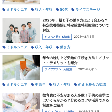
ミドルシニア
収入・年収
50代
ライフステージ
家族と相談
貯蓄
老後
2025年、親と子の働き方はどう変わる？
特定扶養控除と特定親族特別控除について
解説
2025年8月 5日
ちょっと得する知識
ミドルシニア
収入・年収
働き方
パート・アルバイト
家族と相談
扶養
年金の繰り上げ受給の手続き方法！メリッ
ト・デメリットも紹介
2025年7月15日
ライフプラン･人生設計
ミドルシニア
中高年
収入・年収
使える税金の知識
年金
貯蓄
教育費に不安がある人多数！子供の進学に
はいくらかかる？貯めるコツや活用できる
制度をご紹介
2025年7月11日
ライフプラン･人生設計