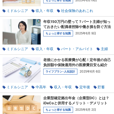
2025年6月19日
ちょっと得する知識
ミドルシニア
収入・年収
社会保険のあれこれ
子育て
年収150万円の壁って？パート主婦が知っ
ておきたい配偶者控除や働き損を防ぐ方法
2025年6月 9日
ちょっと得する知識
ミドルシニア
収入・年収
パート・アルバイト
主婦
使える税金の知識
扶養
老後にかかる医療費が心配！定年後の自己
負担額や保険適用外の医療費目安も紹介
2025年6月 6日
ライフプラン･人生設計
ミドルシニア
中高年
収入・年収
定年後
貯蓄
健康
高齢化社会
企業型確定拠出年金（企業型DC）とは？
iDeCoと併用するメリット・デメリット
2025年6月 2日
ちょっと得する知識