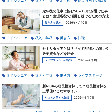
ミドルシニア
収入・年収
定年後
使える税金の知識
家族と相談
定年後の仕事に悩む50～60代が選ぶ仕事
とは？生涯現役で活躍し続けるための方法
2026年4月10日
働き方を選ぶ
ミドルシニア
収入・年収
働き方
転職
パート・アルバイト
定年後
再就職
セミリタイアとは？サイドFIREとの違いや
ワークライフバランス
家族と相談
定年
必要資金などを紹介
2026年4月 8日
ライフプラン･人生設計
ミドルシニア
収入・年収
働き方
ライフステージ
ワークライフバランス
貯蓄
新NISAの成長投資枠って？成長投資枠を
上手使いこなすポイント
2026年4月 7日
ちょっと得する知識