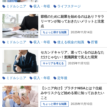
ミドルシニア
収入・年収
ライフステージ
使える税金の知識
家族と相談
節税のために副業を始めるのはあり？サラ
リーマンが知っておきたいメリットと注意
点
2025年11月14日
ちょっと得する知識
ミドルシニア
収入・年収
使える税金の知識
貯蓄
副業
セカンドキャリア、迷っているのはあなた
だけじゃない！意識調査で見えた現実
2025年11月12日
キャリアを考える
ミドルシニア
収入・年収
定年後
100年時代のライフデザイン
キャリアチェンジ
定年
【シニア向け】プラチナNISAとは？仕組
みやリスクなど始める前に知っておきたい
こと
2025年11月10日
ちょっと得する知識