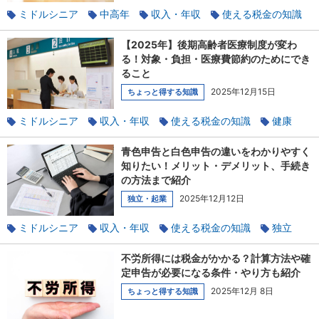
ミドルシニア
中高年
収入・年収
使える税金の知識
年金
貯蓄
老後
【2025年】後期高齢者医療制度が変わ
る！対象・負担・医療費節約のためにでき
ること
2025年12月15日
ちょっと得する知識
ミドルシニア
収入・年収
使える税金の知識
健康
高齢化社会
青色申告と白色申告の違いをわかりやすく
知りたい！メリット・デメリット、手続き
の方法まで紹介
2025年12月12日
独立・起業
ミドルシニア
収入・年収
使える税金の知識
独立
副業
起業
不労所得には税金がかかる？計算方法や確
定申告が必要になる条件・やり方も紹介
2025年12月 8日
ちょっと得する知識