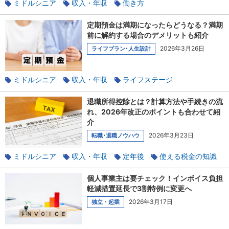
ミドルシニア
収入・年収
働き方
パート・アルバイト
社会保険のあれこれ
扶養
定期預金は満期になったらどうなる？満期
前に解約する場合のデメリットも紹介
2026年3月26日
ライフプラン･人生設計
ミドルシニア
収入・年収
ライフステージ
家族と相談
貯蓄
退職所得控除とは？計算方法や手続きの流
れ、2026年改正のポイントも合わせて紹
介
2026年3月23日
転職･退職ノウハウ
ミドルシニア
収入・年収
定年後
使える税金の知識
退職
定年
個人事業主は要チェック！インボイス負担
軽減措置延長で3割特例に変更へ
2026年3月17日
独立・起業