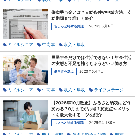
貯蓄
傷病手当金とは？支給条件や申請方法、支
給期間まで詳しく紹介
2026年5月 8日
ちょっと得する知識
ミドルシニア
中高年
収入・年収
社会保険のあれこれ
健康
国民年金だけでは生活できない！年金生活
の実態と不足を補うちょうどいい働き方
2026年5月 7日
働き方を選ぶ
ミドルシニア
中高年
収入・年収
ライフステージ
長く働く
定年後
年金
定年
【2026年10月改正】ふるさと納税はどう
変わる？9月までがお得？変更点やメリッ
トを最大化するコツを紹介
2026年4月30日
ちょっと得する知識
ミドルシニア
収入・年収
使える税金の知識
貯蓄