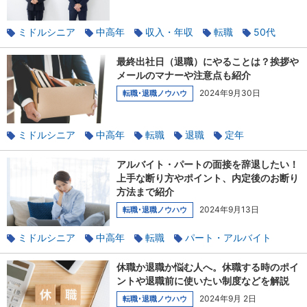
ミドルシニア
中高年
収入・年収
転職
50代
仕事の探し方
家族と相談
最終出社日（退職）にやることは？挨拶や
メールのマナーや注意点も紹介
2024年9月30日
転職･退職ノウハウ
ミドルシニア
中高年
転職
退職
定年
働くマナー
アルバイト・パートの面接を辞退したい！
上手な断り方やポイント、内定後のお断り
方法まで紹介
2024年9月13日
転職･退職ノウハウ
ミドルシニア
中高年
転職
パート・アルバイト
キャリアチェンジ
面接
面接マナー
休職か退職か悩む人へ。休職する時のポイ
ントや退職前に使いたい制度などを解説
2024年9月 2日
転職･退職ノウハウ