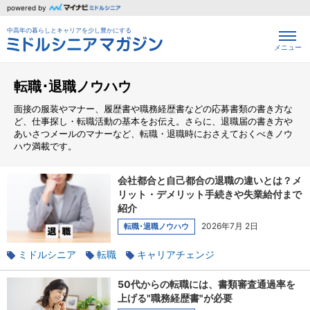
powered by
中高年の暮らしとキャリアを少し豊かにする
メニュー
転職･退職ノウハウ
面接の服装やマナー、履歴書や職務経歴書などの応募書類の書き方な
ど、仕事探し・転職活動の基本をお伝え。さらに、退職届の書き方や
あいさつメールのマナーなど、転職・退職時におさえておくべきノウ
ハウ満載です。
会社都合と自己都合の退職の違いとは？メ
リット・デメリット手続きや失業給付まで
紹介
2026年7月 2日
転職･退職ノウハウ
ミドルシニア
転職
キャリアチェンジ
ワークライフバランス
転職理由
50代からの転職には、書類審査通過率を
上げる"職務経歴書"が必要