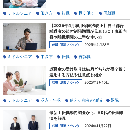
ミドルシニア
働き方
転職
長く働く
再就職
仕事の探し方
キャリアチェンジ
【2025年4月雇用保険法改正】自己都合
離職者の給付制限期間が見直しに！改正内
容や離職期間の上手な使い方
2025年4月23日
転職･退職ノウハウ
ミドルシニア
中高年
転職
再就職
社会保険のあれこれ
定年
退職金の受け取りは結局どちらが得？賢く
運用する方法や注意点も紹介
2025年2月10日
転職･退職ノウハウ
ミドルシニア
収入・年収
使える税金の知識
退職
貯蓄
定年
最新！転職動向調査から、50代の転職事
情を解説
2024年11月22日
転職･退職ノウハウ