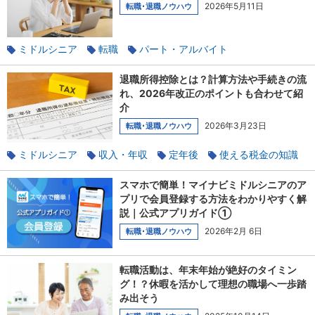
2026年5月11日
転職･退職ノウハウ
ミドルシニア
転職
パート・アルバイト
書類のポイント
転職理由
履歴書
退職所得控除とは？計算方法や手続きの流
れ、2026年改正のポイントも合わせて紹
介
2026年3月23日
転職･退職ノウハウ
ミドルシニア
収入・年収
定年後
使える税金の知識
退職
定年
スマホで簡単！マイナビミドルシニアのア
プリで会員登録する方法をわかりやすく解
説｜公式アプリガイド①
2026年2月 6日
転職･退職ノウハウ
転職活動は、年末年始が絶好のタイミン
グ！？休暇を活かして理想の職場へ一歩踏
み出そう