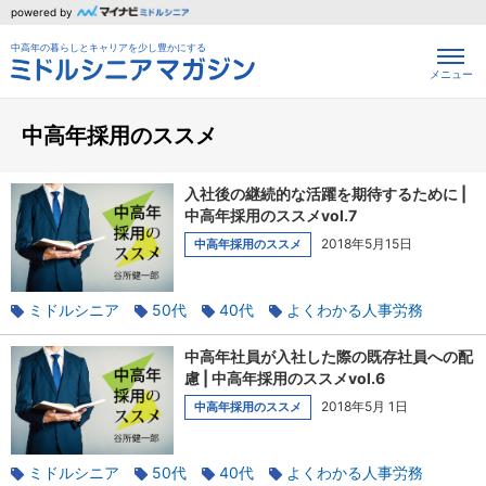
powered by
中高年の暮らしとキャリアを少し豊かにする
メニュー
中高年採用のススメ
入社後の継続的な活躍を期待するために |
中高年採用のススメvol.7
2018年5月15日
中高年採用のススメ
ミドルシニア
50代
40代
よくわかる人事労務
正社員
中高年採用
契約社員
中高年社員が入社した際の既存社員への配
慮 | 中高年採用のススメvol.6
2018年5月 1日
中高年採用のススメ
ミドルシニア
50代
40代
よくわかる人事労務