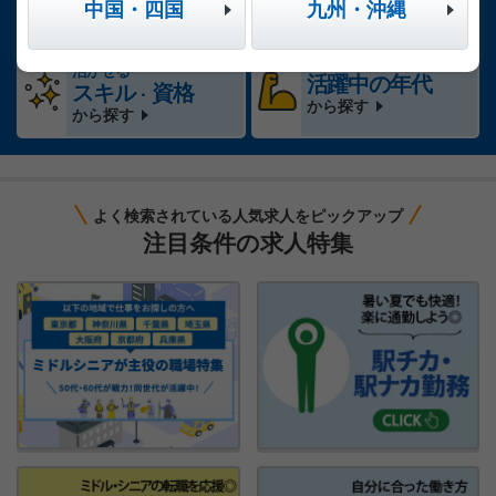
エリア
駅・路線
働く時間
中国・四国
九州・沖縄
から探す
から探す
から探す
活かせる
活躍中の年代
スキル
資格
・
から探す
から探す
よく検索されている人気求人をピックアップ
注目条件の求人特集