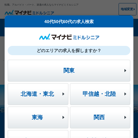
転職、アルバイト・パート、派遣の求人ならマイナビミドルシニア
地域変更
40代50代60代の求人検索
キーワード検索
検討リスト
オファー
登録/ログイン
【夏季休暇】期間中のマイナビミドルシニアに
お知らせ
どのエリアの求人を探しますか？
ついて
公式アプリでいつでも仕事探し＆情報収集が可
関東
お知らせ
能に
北海道・東北
甲信越・北陸
東海
関西