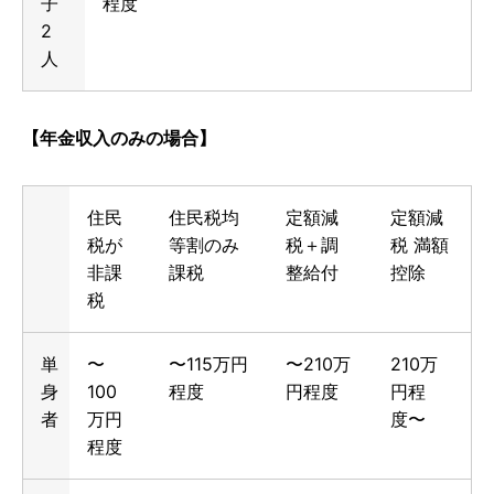
子
程度
2
人
【年金収入のみの場合】
住民
住民税均
定額減
定額減
税が
等割のみ
税＋調
税 満額
非課
課税
整給付
控除
税
単
〜
〜115万円
〜210万
210万
身
100
程度
円程度
円程
者
万円
度〜
程度