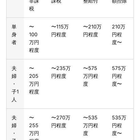
非課
課税
整給付
額控除
税
単
〜
〜115万
〜210万
210万
身
100
円程度
円程度
円程
者
万円
度〜
程度
夫
〜
〜235万
〜575
575万
婦
205
円程度
万円程
円程
・
万円
度
度〜
子1
程度
人
夫
〜
〜270万
〜535
535万
婦
255
円程度
万円程
円程
・
万円
度
度〜