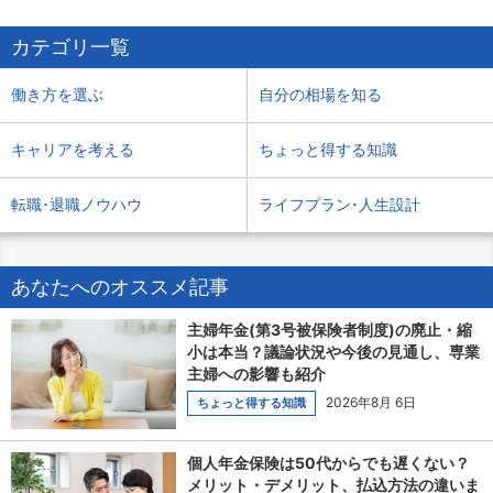
カテゴリ一覧
働き方を選ぶ
自分の相場を知る
キャリアを考える
ちょっと得する知識
転職･退職ノウハウ
ライフプラン･人生設計
あなたへのオススメ記事
主婦年金(第3号被保険者制度)の廃止・縮
小は本当？議論状況や今後の見通し、専業
主婦への影響も紹介
2026年8月 6日
ちょっと得する知識
個人年金保険は50代からでも遅くない？
メリット・デメリット、払込方法の違いま