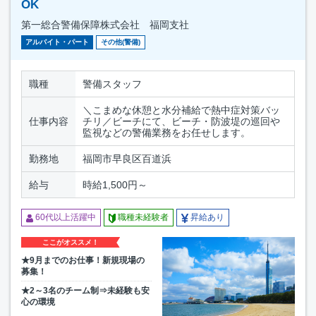
OK
第一総合警備保障株式会社 福岡支社
アルバイト・パート
その他(警備)
職種
警備スタッフ
＼こまめな休憩と水分補給で熱中症対策バッ
仕事内容
チリ／ビーチにて、ビーチ・防波堤の巡回や
監視などの警備業務をお任せします。
勤務地
福岡市早良区百道浜
給与
時給1,500円～
60代以上活躍中
職種未経験者
昇給あり
ここがオススメ！
★9月までのお仕事！新規現場の
募集！
★2～3名のチーム制⇒未経験も安
心の環境