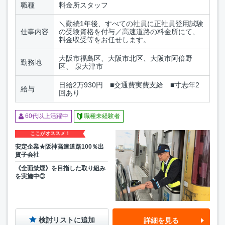
職種
料金所スタッフ
＼勤続1年後、すべての社員に正社員登用試験
仕事内容
の受験資格を付与／高速道路の料金所にて、
料金収受等をお任せします。
大阪市福島区、大阪市北区、大阪市阿倍野
勤務地
区、 泉大津市
日給2万930円 ■交通費実費支給 ■寸志年2
給与
回あり
60代以上活躍中
職種未経験者
ここがオススメ！
安定企業★阪神高速道路100％出
資子会社
《全面禁煙》を目指した取り組み
を実施中◎
検討リストに追加
詳細を見る