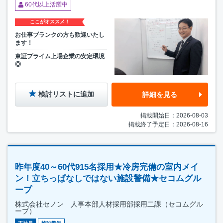
60代以上活躍中
ここがオススメ！
お仕事ブランクの方も歓迎いたし
ます！
東証プライム上場企業の安定環境
◎
検討リストに追加
詳細を見る
掲載開始日：2026-08-03
掲載終了予定日：2026-08-16
昨年度40～60代915名採用★冷房完備の室内メイ
ン！立ちっぱなしではない施設警備★セコムグル
ープ
株式会社セノン 人事本部人材採用部採用二課（セコムグル
ープ）