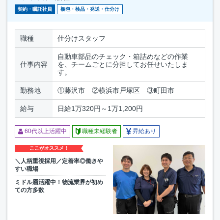
契約・嘱託社員
梱包・検品・発送・仕分け
職種
仕分けスタッフ
自動車部品のチェック・箱詰めなどの作業
仕事内容
を、チームごとに分担してお任せいたしま
す。
勤務地
①藤沢市 ②横浜市戸塚区 ③町田市
給与
日給1万320円～1万1,200円
60代以上活躍中
職種未経験者
昇給あり
ここがオススメ！
＼人柄重視採用／定着率◎働きや
すい職場
ミドル層活躍中！物流業界が初め
ての方多数