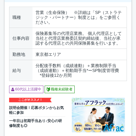
営業（生命保険） ※詳細は「SP（ストラテ
職種
ジック・パートナー）制度とは」をご参照く
ださい。
保険募集等の代理店業務。 個人代理店として
仕事内容
当社と代理店業務委託契約締結後、当社が承
認する代理店との共同保険募集を行います。
勤務地
東京都エリア
分配後手数料（成績連動）＋業務制限手当
給与
（成績連動）＋初動期手当*ーSP制度管理費
*登録後12か月間
60代以上活躍中
職種未経験者
ここがオススメ！
説明会開催！応募ボタンからお気
軽に参加
一年目は初期手当あり♪安心の研
修制度も◎