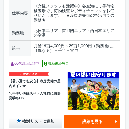
《女性スタッフも活躍中》各空港にて手荷物
検査場で手荷物検査やボディチェックをお任
仕事内容
せいたします。 ★冷暖房完備の空港内での
勤務★
北日本エリア・首都圏エリア・西日本エリア
勤務地
の空港
月給19万4,000円～29万1,000円（勤務地によ
給与
り異なる）＋手当＋賞与
60代以上活躍中
職種未経験者
ここがオススメ！
【暑い夏でも安心】冷房完備の屋
内メイン★
＼手厚い研修あり／入社前に職場
見学もOK
検討リストに追加
詳細を見る