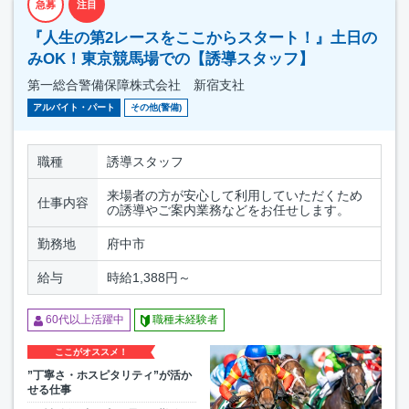
急募
注目
『人生の第2レースをここからスタート！』土日の
みOK！東京競馬場での【誘導スタッフ】
第一総合警備保障株式会社 新宿支社
アルバイト・パート
その他(警備)
職種
誘導スタッフ
来場者の方が安心して利用していただくため
仕事内容
の誘導やご案内業務などをお任せします。
勤務地
府中市
給与
時給1,388円～
60代以上活躍中
職種未経験者
ここがオススメ！
”丁寧さ・ホスピタリティ”が活か
せる仕事