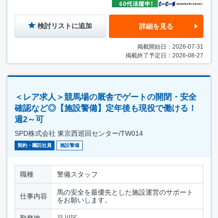
検討リストに追加
詳細を見る
掲載開始日：2026-07-31
掲載終了予定日：2026-08-27
＜レア求人＞競馬場の厩舎でゲートの開閉・安全
確認など◎【施設警備】定年後も現役で働ける！
週2～可
SPD株式会社 東京西巡回センター/TW014
契約・嘱託社員
施設警備
職種
警備スタッフ
馬の安全を最優先とした施設運営のサポート
仕事内容
をお願いします。
勤務地
品川区