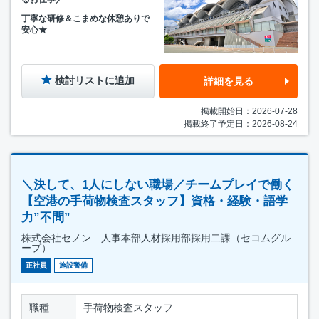
丁寧な研修＆こまめな休憩ありで
安心★
検討リストに追加
詳細を見る
掲載開始日：2026-07-28
掲載終了予定日：2026-08-24
＼決して、1人にしない職場／チームプレイで働く
【空港の手荷物検査スタッフ】資格・経験・語学
力”不問”
株式会社セノン 人事本部人材採用部採用二課（セコムグル
ープ）
正社員
施設警備
職種
手荷物検査スタッフ