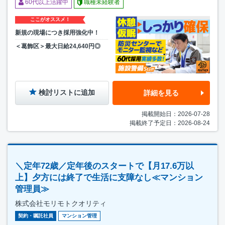
60代以上活躍中
職種未経験者
ここがオススメ！
新規の現場につき採用強化中！
＜葛飾区＞最大日給24,640円◎
検討リストに追加
詳細を見る
掲載開始日：2026-07-28
掲載終了予定日：2026-08-24
＼定年72歳／定年後のスタートで【月17.6万以
上】夕方には終了で生活に支障なし≪マンション
管理員≫
株式会社モリモトクオリティ
契約・嘱託社員
マンション管理