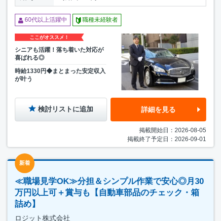
60代以上活躍中
職種未経験者
ここがオススメ！
シニアも活躍！落ち着いた対応が
喜ばれる◎
時給1330円◆まとまった安定収入
が叶う
検討リストに追加
詳細を見る
掲載開始日：2026-08-05
掲載終了予定日：2026-09-01
新着
≪職場見学OK≫分担＆シンプル作業で安心◎月30
万円以上可＋賞与も【自動車部品のチェック・箱
詰め】
ロジット株式会社