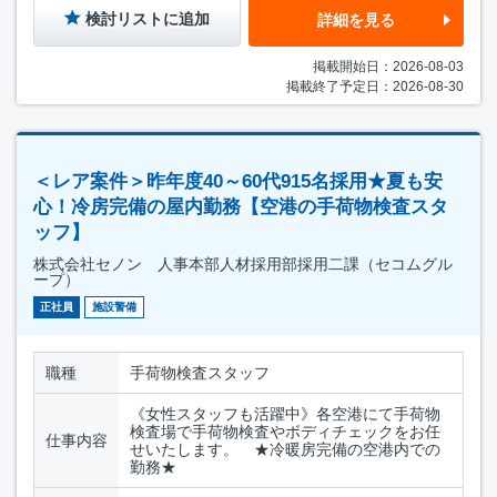
検討リストに追加
詳細を見る
掲載開始日：2026-08-03
掲載終了予定日：2026-08-30
＜レア案件＞昨年度40～60代915名採用★夏も安
心！冷房完備の屋内勤務【空港の手荷物検査スタ
ッフ】
株式会社セノン 人事本部人材採用部採用二課（セコムグル
ープ）
正社員
施設警備
職種
手荷物検査スタッフ
《女性スタッフも活躍中》各空港にて手荷物
検査場で手荷物検査やボディチェックをお任
仕事内容
せいたします。 ★冷暖房完備の空港内での
勤務★