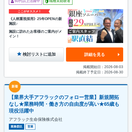
60代以上活躍中
職種未経験者
ここがオススメ！
《人柄重視採用》25年OPENの新
施設♪
施設に訪れたお客様のご案内がメ
イン！
検討リストに追加
詳細を見る
掲載開始日：2026-08-03
掲載終了予定日：2026-08-30
新着
【業界大手アフラックのフォロー営業】新規開拓
なし★業務時間・働き方の自由度が高い★65歳も
現役活躍中
アフラック生命保険株式会社
業務委託
営業