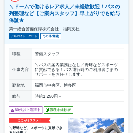
＼ドームで働けるレア求人／未経験歓迎！バスの
列整理など【ご案内スタッフ】早上がりでも給与
保証★
第一総合警備保障株式会社 福岡支社
アルバイト・パート
その他(警備)
職種
警備スタッフ
＼バスの案内業務はなし／野球などスポーツ
仕事内容
に貢献できる！バス運行時のご利用者さまの
サポートをお任せします。
勤務地
福岡市中央区、博多区
給与
時給1,250円～
60代以上活躍中
職種未経験者
ここがオススメ！
＼野球など、スポーツに貢献でき
るお仕事／