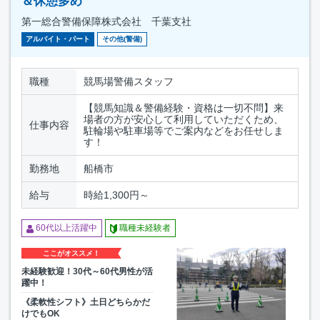
＆休憩多め
第一総合警備保障株式会社 千葉支社
アルバイト・パート
その他(警備)
職種
競馬場警備スタッフ
【競馬知識＆警備経験・資格は一切不問】来
場者の方が安心して利用していただくため、
仕事内容
駐輪場や駐車場等でご案内などをお任せしま
す！
勤務地
船橋市
給与
時給1,300円～
60代以上活躍中
職種未経験者
ここがオススメ！
未経験歓迎！30代～60代男性が活
躍中！
《柔軟性シフト》土日どちらかだ
けでもOK