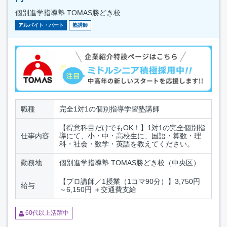
個別進学指導塾 TOMAS勝どき校
アルバイト・パート
塾講師
職種
完全1対1の個別指導学習塾講師
【得意科目だけでもOK！】1対1の完全個別指
仕事内容
導にて、小・中・高校生に、国語・算数・理
科・社会・数学・英語を教えてください。
勤務地
個別進学指導塾 TOMAS勝どき校（中央区）
【プロ講師／1授業（1コマ90分）】3,750円
給与
～6,150円 ＋交通費支給
60代以上活躍中