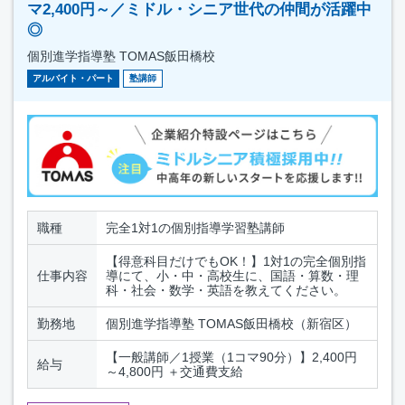
マ2,400円～／ミドル・シニア世代の仲間が活躍中
◎
個別進学指導塾 TOMAS飯田橋校
アルバイト・パート
塾講師
職種
完全1対1の個別指導学習塾講師
【得意科目だけでもOK！】1対1の完全個別指
仕事内容
導にて、小・中・高校生に、国語・算数・理
科・社会・数学・英語を教えてください。
勤務地
個別進学指導塾 TOMAS飯田橋校（新宿区）
【一般講師／1授業（1コマ90分）】2,400円
給与
～4,800円 ＋交通費支給