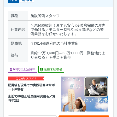
正社員
施設警備
職種
施設警備スタッフ
＼未経験歓迎！夏でも安心♪冷暖房完備の屋内
仕事内容
で働ける／モニター監視や出入管理などの警
備業務をお任せいたします。
勤務地
全国14都道府県の当社事業所
月給17万9,400円～35万1,000円（勤務地によ
給与
り異なる）＋手当＋賞与
60代以上活躍中
職種未経験者
ここがオススメ！
配属後も現場での実践研修やサポ
ート体制有
直近で60歳正社員採用実績も／賞
与年2回