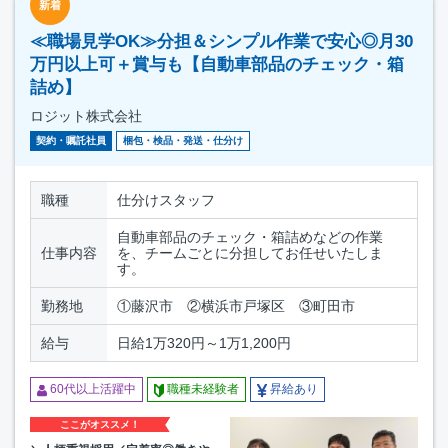
新着
≪職場見学OK≫分担＆シンプル作業で安心◎月30
万円以上可＋賞与も【自動車部品のチェック・箱
詰め】
ロジット株式会社
契約・嘱託社員
梱包・検品・発送・仕分け
職種
仕分けスタッフ
自動車部品のチェック・箱詰めなどの作業
仕事内容
を、チームごとに分担してお任せいたしま
す。
勤務地
①藤沢市 ②横浜市戸塚区 ③町田市
給与
日給1万320円～1万1,200円
60代以上活躍中
職種未経験者
昇給あり
ここがオススメ！