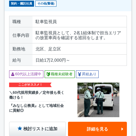
契約・嘱託社員
その他(警備)
職種
駐車監視員
駐車監視員として、2名1組体制で担当エリア
仕事内容
の放置車両を確認する巡回をします。
勤務地
北区、足立区
給与
日給1万2,000円～
60代以上活躍中
職種未経験者
昇給あり
ここがオススメ！
＼60代採用実績多／定年後も長く
働ける！
『みなし公務員』として地域社会
に貢献◎
検討リストに追加
詳細を見る