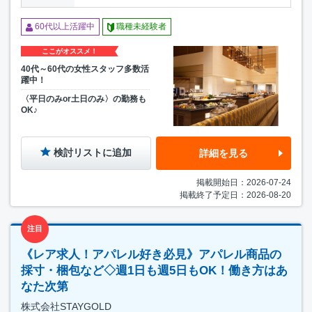
60代以上活躍中
職種未経験者
ここがオススメ！
40代～60代の女性スタッフ多数活
躍中！
〈平日のみor土日のみ〉の勤務も
OK♪
検討リストに追加
詳細を見る
掲載開始日：2026-07-24
掲載終了予定日：2026-08-20
注目
《レア求人！アパレル好き必見》アパレル商品の
採寸・梱包など◇週1日も週5日もOK！働き方はあ
なた次第
株式会社STAYGOLD