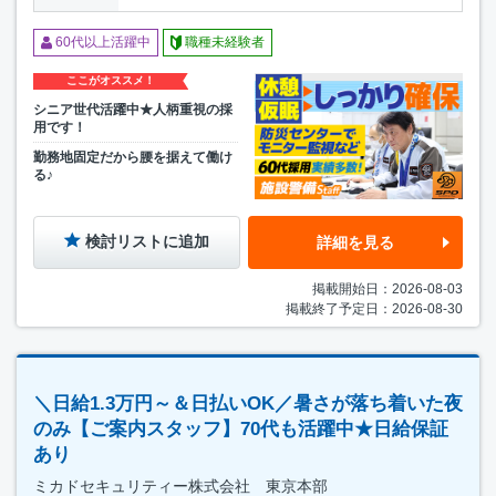
60代以上活躍中
職種未経験者
ここがオススメ！
シニア世代活躍中★人柄重視の採
用です！
勤務地固定だから腰を据えて働け
る♪
検討リストに追加
詳細を見る
掲載開始日：2026-08-03
掲載終了予定日：2026-08-30
＼日給1.3万円～＆日払いOK／暑さが落ち着いた夜
のみ【ご案内スタッフ】70代も活躍中★日給保証
あり
ミカドセキュリティー株式会社 東京本部