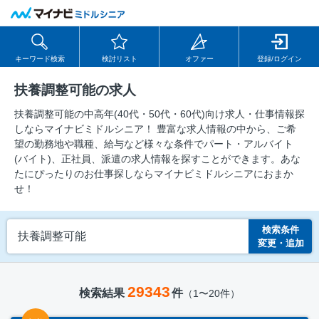
キーワード検索
検討リスト
オファー
登録/ログイン
扶養調整可能の求人
扶養調整可能の中⾼年(40代・50代・60代)向け求⼈・仕事情報探
しならマイナビミドルシニア！ 豊富な求人情報の中から、ご希
望の勤務地や職種、給与など様々な条件でパート・アルバイト
(バイト)、正社員、派遣の求人情報を探すことができます。あな
たにぴったりのお仕事探しならマイナビミドルシニアにおまか
せ！
検索条件
扶養調整可能
変更・追加
29343
検索結果
件
（1〜20件）