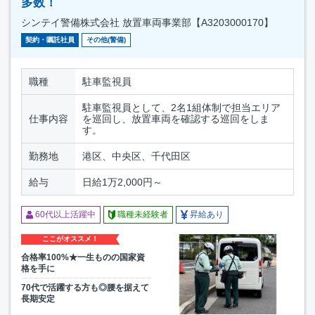
多数！
シンテイ警備株式会社 放置車両事業部【A3203000170】
契約・嘱託社員
その他(警備)
職種
駐車監視員
駐車監視員として、2名1組体制で担当エリア
仕事内容
を巡回し、放置車両を確認する巡回をしま
す。
勤務地
港区、中央区、千代田区
給与
日給1万2,000円～
60代以上活躍中
職種未経験者
昇給あり
ここがオススメ！
合格率100%★一生ものの国家資
格を手に
70代で活躍する方も◎腰を据えて
長期安定