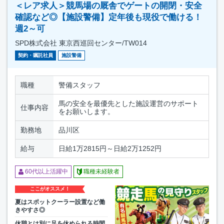
＜レア求人＞競馬場の厩舎でゲートの開閉・安全
確認など◎【施設警備】定年後も現役で働ける！
週2～可
SPD株式会社 東京西巡回センター/TW014
契約・嘱託社員
施設警備
職種
警備スタッフ
馬の安全を最優先とした施設運営のサポート
仕事内容
をお願いします。
勤務地
品川区
給与
日給1万2815円～日給2万1252円
60代以上活躍中
職種未経験者
ここがオススメ！
夏はスポットクーラー設置など働
きやすさ◎
休憩とは別に足を休められる時間