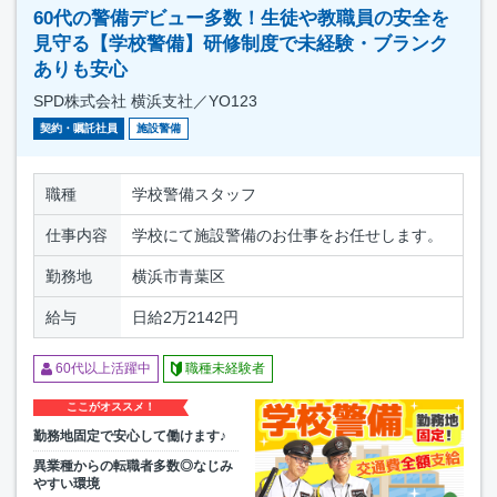
60代の警備デビュー多数！生徒や教職員の安全を
見守る【学校警備】研修制度で未経験・ブランク
ありも安心
SPD株式会社 横浜支社／YO123
契約・嘱託社員
施設警備
職種
学校警備スタッフ
仕事内容
学校にて施設警備のお仕事をお任せします。
勤務地
横浜市青葉区
給与
日給2万2142円
60代以上活躍中
職種未経験者
ここがオススメ！
勤務地固定で安心して働けます♪
異業種からの転職者多数◎なじみ
やすい環境