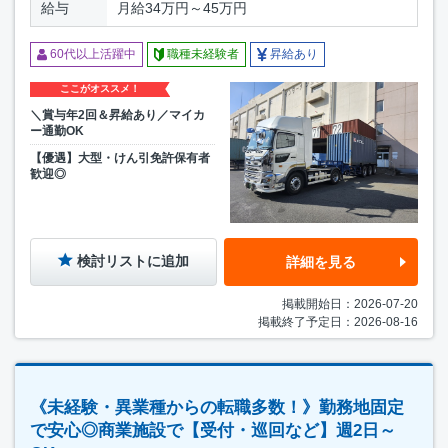
給与
月給34万円～45万円
60代以上活躍中
職種未経験者
昇給あり
ここがオススメ！
＼賞与年2回＆昇給あり／マイカ
ー通勤OK
【優遇】大型・けん引免許保有者
歓迎◎
検討リストに追加
詳細を見る
掲載開始日：2026-07-20
掲載終了予定日：2026-08-16
《未経験・異業種からの転職多数！》勤務地固定
で安心◎商業施設で【受付・巡回など】週2日～