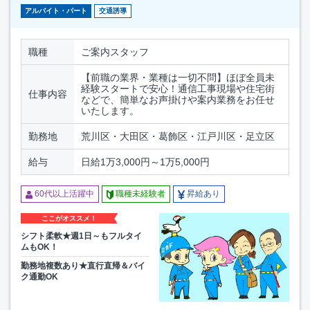
アルバイト・パート
交通誘導
職種
ご案内スタッフ
【前職の業界・業種は一切不問】ほぼ全員未
経験スタートで安心！通信工事現場や住宅街
仕事内容
などで、簡単なお声掛けや案内業務をお任せ
いたします。
勤務地
荒川区・大田区・葛飾区・江戸川区・足立区
給与
日給1万3,000円～1万5,000円
60代以上活躍中
職種未経験者
昇給あり
ここがオススメ！
シフト柔軟★週1日～もフルタイ
ムもOK！
勤務地複数あり★直行直帰＆バイ
ク通勤OK