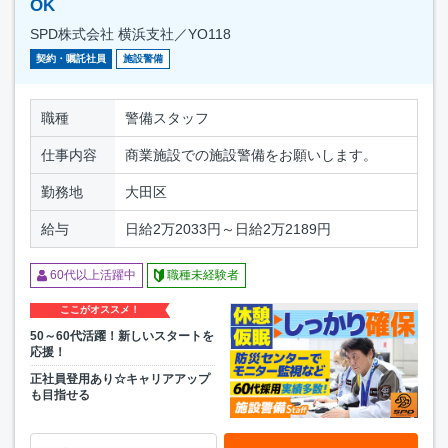
OK
SPD株式会社 横浜支社／YO118
契約・嘱託社員
施設警備
職種
警備スタッフ
仕事内容
商業施設での施設警備をお願いします。
勤務地
大田区
給与
日給2万2033円～日給2万2189円
60代以上活躍中
職種未経験者
ここがオススメ！
50～60代活躍！新しいスタートを
応援！
正社員登用あり☆キャリアアップ
も目指せる