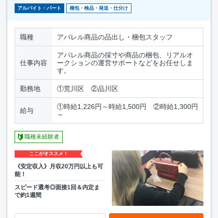
アルバイト・パート
梱包・検品・発送・仕分け
職種
アパレル商品の品出し・梱包スタッフ
アパレル商品の採寸や商品の梱包、リアルオ
仕事内容
ークションの運営サポートなどをお任せしま
す。
勤務地
①荒川区 ②品川区
①時給1,226円～時給1,500円 ②時給1,300円
給与
～
職種未経験者
ここがオススメ！
《安定収入》月収20万円以上も可
能！
スピード選考◎面接1回＆内定ま
で約1週間