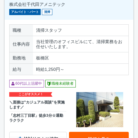
株式会社千代田アメニテック
アルバイト・パート
清掃
職種
清掃スタッフ
当社管理のオフィスビルにて、清掃業務をお
仕事内容
任せいたします。
勤務地
板橋区
給与
時給1,250円～
60代以上活躍中
職種未経験者
ここがオススメ！
＼面接は”カジュアル面談”を実施
します／
「志村三丁目駅」徒歩3分☆通勤
ラクラク