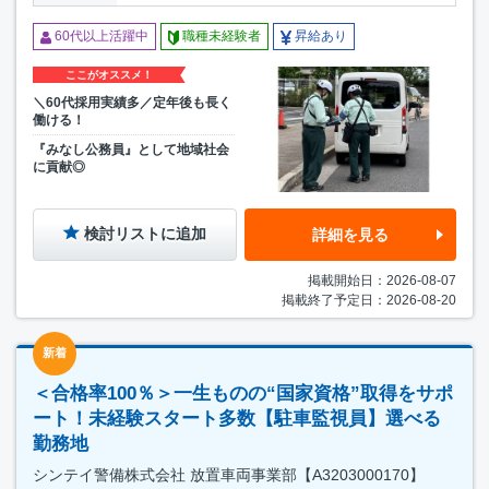
60代以上活躍中
職種未経験者
昇給あり
ここがオススメ！
＼60代採用実績多／定年後も長く
働ける！
『みなし公務員』として地域社会
に貢献◎
検討リストに追加
詳細を見る
掲載開始日：2026-08-07
掲載終了予定日：2026-08-20
新着
＜合格率100％＞一生ものの“国家資格”取得をサポ
ート！未経験スタート多数【駐車監視員】選べる
勤務地
シンテイ警備株式会社 放置車両事業部【A3203000170】