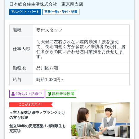
日本総合住生活株式会社 東京南支店
アルバイト・パート
事務(一般)・受付・秘書
職種
受付スタッフ
＼天候に左右されない屋内勤務！腰を据え
て、長期間働く方が多数♪／来訪者の受付、居
仕事内容
住者からの問い合わせ窓口業務をお任せしま
す。
勤務地
品川区八潮
給与
時給1,320円～
60代以上活躍中
職種未経験者
ここがオススメ！
＜主ふ多数活躍中＞ブランク明け
の方も歓迎
創立60年の安定基盤！福利厚生も
充実◎