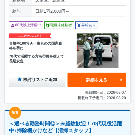
勤務地
文京区、豊島区
給与
日給1万2,000円～
60代以上活躍中
職種未経験者
昇給あり
ここがオススメ！
合格率100%★一生ものの国家資
格を手に
70代で活躍する方も◎腰を据えて
長期安定
検討リストに追加
詳細を見る
掲載開始日：2026-08-07
掲載終了予定日：2026-08-20
新着
＜選べる勤務時間◎＞未経験歓迎！70代現役活躍
中♪掃除機かけなど【清掃スタッフ】