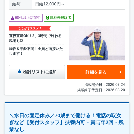
給与
日給12,000円～
60代以上活躍中
職種未経験者
ここがオススメ！
直行直帰OK！2、3時間で終わる
現場も◎
経験＆年齢不問！全員と面接いた
します！
検討リストに追加
詳細を見る
掲載開始日：2026-07-24
掲載終了予定日：2026-08-20
＼水日の固定休み／70歳まで働ける！電話の取次
ぎなど【受付スタッフ】扶養内可・賞与年2回・残
業なし