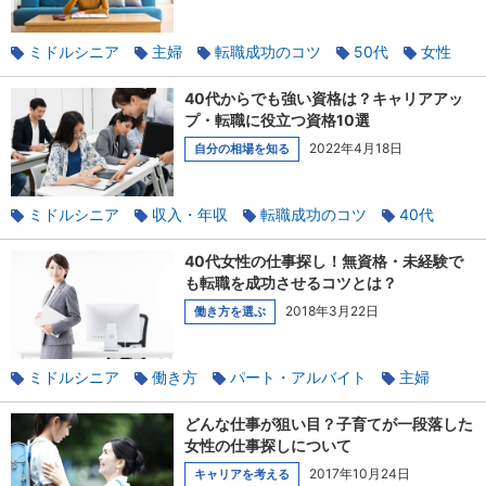
ミドルシニア
主婦
転職成功のコツ
50代
女性
40代
仕事の探し方
資格
未経験
子育て
40代からでも強い資格は？キャリアアッ
プ・転職に役立つ資格10選
2022年4月18日
自分の相場を知る
ミドルシニア
収入・年収
転職成功のコツ
40代
資格
正社員
キャリア開発
40代女性の仕事探し！無資格・未経験で
も転職を成功させるコツとは？
2018年3月22日
働き方を選ぶ
ミドルシニア
働き方
パート・アルバイト
主婦
女性
再就職
40代
仕事の探し方
資格
どんな仕事が狙い目？子育てが一段落した
正社員
未経験
契約社員
志望動機
女性の仕事探しについて
2017年10月24日
キャリアを考える