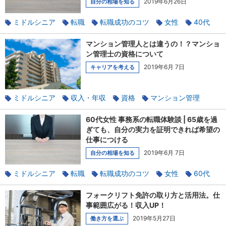
2019年6月26日
自分の相場を知る
ミドルシニア
転職
転職成功のコツ
女性
40代
資格
仕事の魅力
40代・50代・60代の転職体験談
マンション管理人とは違うの！？マンショ
ン管理士の資格について
2019年6月 7日
キャリアを考える
ミドルシニア
収入・年収
資格
マンション管理
60代女性 事務系の転職体験談 | 65歳を過
ぎても、自分の実力を証明できれば希望の
仕事につける
2019年6月 7日
自分の相場を知る
ミドルシニア
転職
転職成功のコツ
女性
60代
資格
40代・50代・60代の転職体験談
パソコンスキル
フォークリフト免許の取り方と活用法。仕
オフィスワーク
派遣社員
事範囲広がる！収入UP！
2019年5月27日
働き方を選ぶ