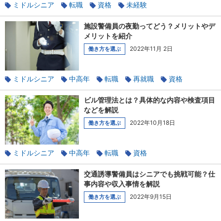
ミドルシニア
転職
資格
未経験
ビルメンテナンス
施設警備員の夜勤ってどう？メリットやデ
メリットを紹介
2022年11月 2日
働き方を選ぶ
ミドルシニア
中高年
転職
再就職
資格
未経験
警備
ビル管理法とは？具体的な内容や検査項目
などを解説
2022年10月18日
働き方を選ぶ
ミドルシニア
中高年
転職
資格
ビルメンテナンス
交通誘導警備員はシニアでも挑戦可能？仕
事内容や収入事情を解説
2022年9月15日
働き方を選ぶ