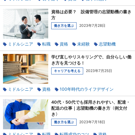
キャリア開発
資格は必要？ 設備管理の志望動機の書き
方
2023年7月28日
働き方を選ぶ
ミドルシニア
転職
資格
未経験
志望動機
ビルメンテナンス
学び直しやリスキリングで、自分らしい働
き方を見つける！
2023年7月25日
キャリアを考える
ミドルシニア
資格
100年時代のライフデザイン
キャリアチェンジ
副業
キャリア開発
40代・50代でも採用されやすい、配達・
配送の仕事｜志望動機の書き方〈例文付
き〉
2023年7月18日
働き方を選ぶ
ミドルシニア
転職
転職成功のコツ
資格