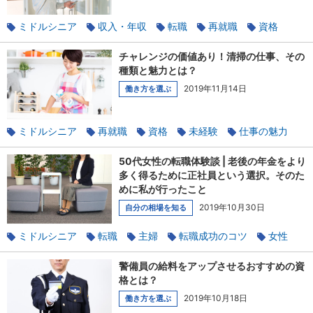
ミドルシニア
収入・年収
転職
再就職
資格
未経験
清掃
チャレンジの価値あり！清掃の仕事、その
種類と魅力とは？
2019年11月14日
働き方を選ぶ
ミドルシニア
再就職
資格
未経験
仕事の魅力
清掃
50代女性の転職体験談 | 老後の年金をより
多く得るために正社員という選択。そのた
めに私が行ったこと
2019年10月30日
自分の相場を知る
ミドルシニア
転職
主婦
転職成功のコツ
女性
資格
正社員
キャリア開発
警備員の給料をアップさせるおすすめの資
40代・50代・60代の転職体験談
パソコンスキル
格とは？
2019年10月18日
働き方を選ぶ
オフィスワーク