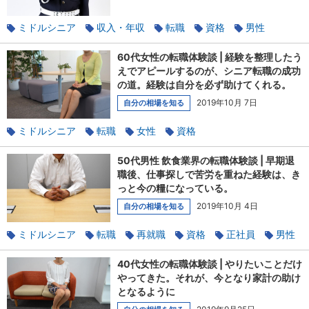
ミドルシニア
収入・年収
転職
資格
男性
警備
60代女性の転職体験談 | 経験を整理したう
えでアピールするのが、シニア転職の成功
の道。経験は自分を必ず助けてくれる。
2019年10月 7日
自分の相場を知る
ミドルシニア
転職
女性
資格
40代・50代・60代の転職体験談
キャリア棚卸し
50代男性 飲食業界の転職体験談 | 早期退
経験へのこだわり
職後、仕事探しで苦労を重ねた経験は、き
っと今の糧になっている。
2019年10月 4日
自分の相場を知る
ミドルシニア
転職
再就職
資格
正社員
男性
40代・50代・60代の転職体験談
契約社員
派遣社員
40代女性の転職体験談 | やりたいことだけ
接客
早期退職
飲食業界
やってきた。それが、今となり家計の助け
となるように