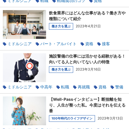
ミドルシニア
転職
転職成功のコツ
資格
書類のポイント
履歴書
使えるテクニック
飲食業界にはどんな仕事がある？働き方や
種類について紹介
2023年4月21日
働き方を選ぶ
ミドルシニア
パート・アルバイト
資格
接客
飲食業界
施設警備の仕事には活かせる経験がある！
向いてる人と向いてない人の特徴
2023年3月16日
働き方を選ぶ
ミドルシニア
中高年
転職
再就職
資格
警備
【Well-Passインタビュー】断捨離を知
り、人生が整った私。今度はそれを伝える
番
2023年3月13日
100年時代のライフデザイン