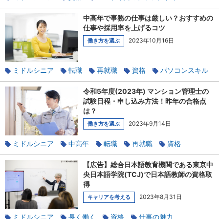
キャリアチェンジ
キャリア開発
パソコンスキル
中高年で事務の仕事は厳しい？おすすめの
仕事や採用率を上げるコツ
2023年10月16日
働き方を選ぶ
ミドルシニア
転職
再就職
資格
パソコンスキル
オフィスワーク
令和5年度(2023年) マンション管理士の
試験日程・申し込み方法！昨年の合格点
は？
2023年9月14日
働き方を選ぶ
ミドルシニア
中高年
転職
再就職
資格
マンション管理
【広告】総合日本語教育機関である東京中
央日本語学院(TCJ)で日本語教師の資格取
得
2023年8月31日
キャリアを考える
ミドルシニア
長く働く
資格
仕事の魅力