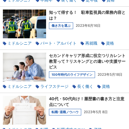
正社員
契約社員
知って得する！ 駐車監視員の業務内容と
は？
2023年6月16日
働き方を選ぶ
ミドルシニア
パート・アルバイト
再就職
資格
警備
業務委託
セカンドキャリア形成に役立つリカレント
教育って？リスキングとの違いや支援サー
ビス
2023年5月18日
100年時代のライフデザイン
ミドルシニア
ライフステージ
長く働く
資格
100年時代のライフデザイン
キャリア棚卸し
40代・50代向け！履歴書の書き方と注意
点について
2023年5月 8日
転職･退職ノウハウ