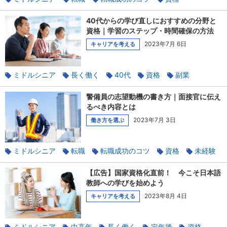
志望動機
運転経験
ドライバー
40代からの学び直しにおすすめの分野と
資格｜学習のステップ・時間確保の方法
2023年7月 6日
キャリアを考える
ミドルシニア
長く働く
40代
資格
副業
パソコンスキル
警備員の志望動機の書き方｜面接官に伝え
るべき内容とは
2023年7月 3日
働き方を選ぶ
ミドルシニア
転職
転職成功のコツ
資格
未経験
警備
志望動機
面接
【広告】国家資格化直前！ 今こそ日本語
教師への学びを始めよう
2023年8月 4日
キャリアを考える
ミドルシニア
中高年
長く働く
定年後
資格