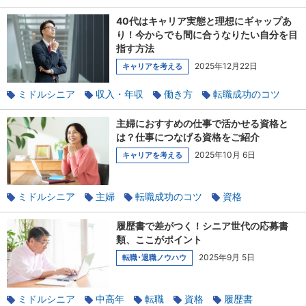
貯蓄
40代はキャリア実態と理想にギャップあ
り！今からでも間に合うなりたい自分を目
指す方法
2025年12月22日
キャリアを考える
ミドルシニア
収入・年収
働き方
転職成功のコツ
ライフステージ
40代
資格
キャリアチェンジ
主婦におすすめの仕事で活かせる資格と
は？仕事につなげる資格をご紹介
2025年10月 6日
キャリアを考える
ミドルシニア
主婦
転職成功のコツ
資格
キャリアチェンジ
ワークライフバランス
未経験
履歴書で差がつく！シニア世代の応募書
子育て
類、ここがポイント
2025年9月 5日
転職･退職ノウハウ
ミドルシニア
中高年
転職
資格
履歴書