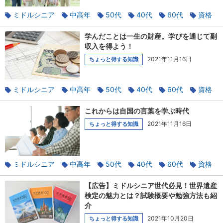
ミドルシニア
中高年
50代
40代
60代
資格
おすすめ
学んだことは一生の財産。学びを通じて副
収入を得よう！
2021年11月16日
ちょっと得する知識
ミドルシニア
中高年
50代
40代
60代
資格
おすすめ
これからは自国の言葉を学ぶ時代
2021年11月16日
ちょっと得する知識
ミドルシニア
中高年
50代
40代
60代
資格
おすすめ
【広告】ミドルシニア世代必見！世界遺産
検定の魅力とは？試験概要や勉強方法も紹
介
2021年10月20日
ちょっと得する知識