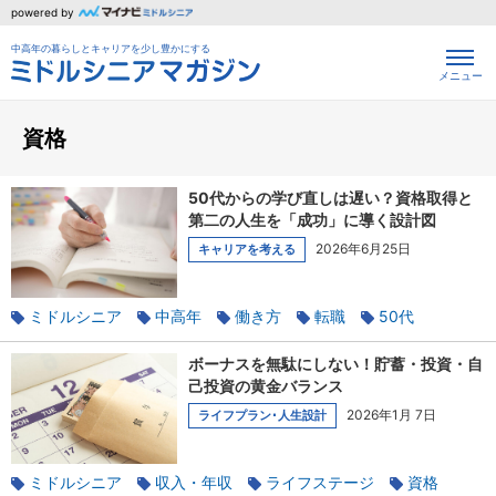
powered by
中高年の暮らしとキャリアを少し豊かにする
メニュー
資格
50代からの学び直しは遅い？資格取得と
第二の人生を「成功」に導く設計図
2026年6月25日
キャリアを考える
ミドルシニア
中高年
働き方
転職
50代
再就職
資格
ボーナスを無駄にしない！貯蓄・投資・自
己投資の黄金バランス
2026年1月 7日
ライフプラン･人生設計
ミドルシニア
収入・年収
ライフステージ
資格