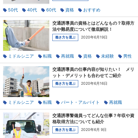
50代
40代
60代
資格
おすすめ
交通誘導員の資格とはどんなもの？取得方
法や難易度について徹底解説！
2020年6月19日
働き方を選ぶ
ミドルシニア
転職
再就職
資格
未経験
男性
警備
交通誘導員の仕事内容が知りたい！ メリ
ット・デメリットも合わせてご紹介
2020年6月16日
働き方を選ぶ
ミドルシニア
転職
パート・アルバイト
再就職
資格
正社員
男性
警備
交通誘導警備員ってどんな仕事？年収や資
格取得方法についても紹介
2020年6月 9日
働き方を選ぶ