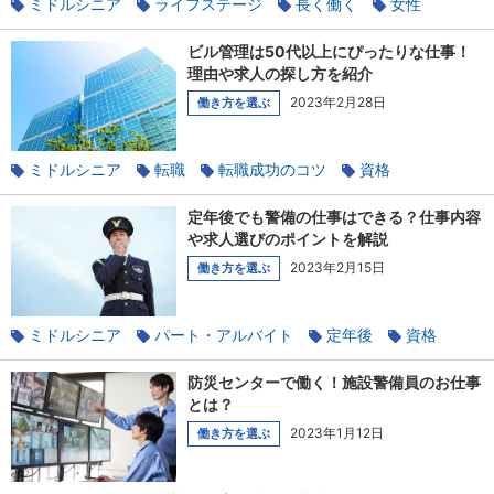
ミドルシニア
ライフステージ
長く働く
女性
資格
100年時代のライフデザイン
独立
Well-Pass
ビル管理は50代以上にぴったりな仕事！
理由や求人の探し方を紹介
2023年2月28日
働き方を選ぶ
ミドルシニア
転職
転職成功のコツ
資格
ビルメンテナンス
定年後でも警備の仕事はできる？仕事内容
や求人選びのポイントを解説
2023年2月15日
働き方を選ぶ
ミドルシニア
パート・アルバイト
定年後
資格
中高年採用
警備
防災センターで働く！施設警備員のお仕事
とは？
2023年1月12日
働き方を選ぶ