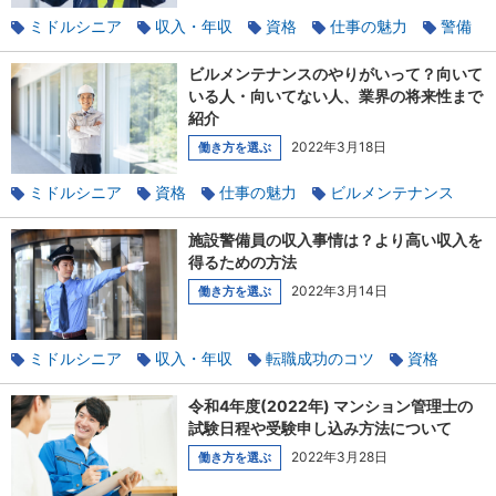
ミドルシニア
収入・年収
資格
仕事の魅力
警備
ビルメンテナンスのやりがいって？向いて
いる人・向いてない人、業界の将来性まで
紹介
2022年3月18日
働き方を選ぶ
ミドルシニア
資格
仕事の魅力
ビルメンテナンス
施設警備員の収入事情は？より高い収入を
得るための方法
2022年3月14日
働き方を選ぶ
ミドルシニア
収入・年収
転職成功のコツ
資格
正社員
警備
令和4年度(2022年) マンション管理士の
試験日程や受験申し込み方法について
2022年3月28日
働き方を選ぶ