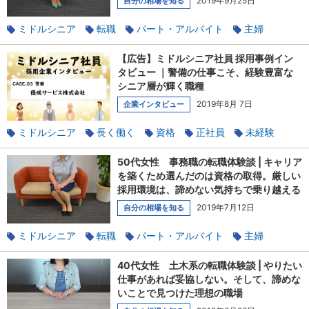
2019年9月25日
自分の相場を知る
ミドルシニア
転職
パート・アルバイト
主婦
女性
資格
未経験
40代・50代・60代の転職体験談
【広告】ミドルシニア社員 採用事例イン
タビュー ｜警備の仕事こそ、経験豊富な
シニア層が輝く職種
2019年8月 7日
企業インタビュー
ミドルシニア
長く働く
資格
正社員
未経験
仕事の魅力
中高年採用
警備
企業インタビュー
50代女性 事務職の転職体験談 | キャリア
を築くため選んだのは資格の取得。厳しい
採用環境は、諦めない気持ちで乗り越える
2019年7月12日
自分の相場を知る
ミドルシニア
転職
パート・アルバイト
主婦
女性
資格
未経験
40代・50代・60代の転職体験談
40代女性 土木系の転職体験談 | やりたい
仕事があれば妥協しない。そして、諦めな
いことで見つけた理想の職場