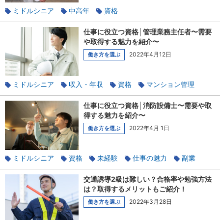
ミドルシニア
中高年
資格
仕事に役立つ資格│管理業務主任者〜需要
や取得する魅力を紹介〜
2022年4月12日
働き方を選ぶ
ミドルシニア
収入・年収
資格
マンション管理
仕事に役立つ資格│消防設備士〜需要や取
得する魅力を紹介〜
2022年4月 1日
働き方を選ぶ
ミドルシニア
資格
未経験
仕事の魅力
副業
交通誘導2級は難しい？合格率や勉強方法
は？取得するメリットもご紹介！
2022年3月28日
働き方を選ぶ