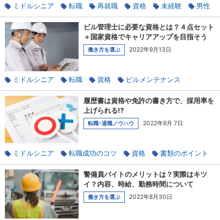
ミドルシニア
転職
再就職
資格
未経験
男性
警備
ビル管理士に必要な資格とは？４点セット
＋国家資格でキャリアアップを目指そう
2022年9月13日
働き方を選ぶ
ミドルシニア
転職
資格
ビルメンテナンス
履歴書は資格や免許の書き方で、採用率を
上げられる⁉
2022年9月 7日
転職･退職ノウハウ
ミドルシニア
転職成功のコツ
資格
書類のポイント
履歴書
使えるテクニック
警備員バイトのメリットは？実際はキツ
イ？内容、時給、勤務時間について
2022年8月30日
働き方を選ぶ