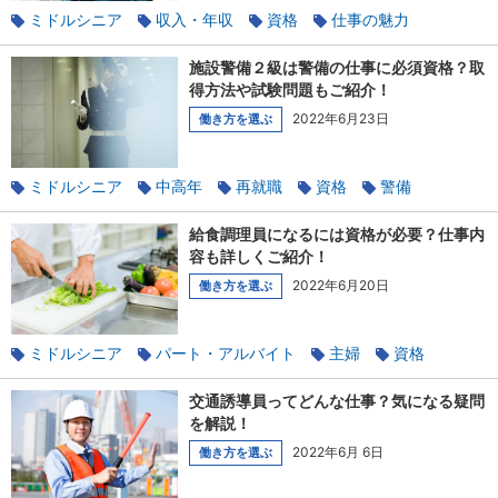
ミドルシニア
収入・年収
資格
仕事の魅力
ビルメンテナンス
施設警備２級は警備の仕事に必須資格？取
得方法や試験問題もご紹介！
2022年6月23日
働き方を選ぶ
ミドルシニア
中高年
再就職
資格
警備
給食調理員になるには資格が必要？仕事内
容も詳しくご紹介！
2022年6月20日
働き方を選ぶ
ミドルシニア
パート・アルバイト
主婦
資格
正社員
交通誘導員ってどんな仕事？気になる疑問
を解説！
2022年6月 6日
働き方を選ぶ