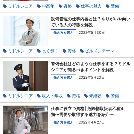
ミドルシニア
中高年
資格
仕事の魅力
警備
設備管理の仕事内容とは？やりがいや向い
ている人の特徴を解説
2022年5月30日
働き方を選ぶ
ミドルシニア
長く働く
資格
ビルメンテナンス
警備会社はどのような仕事をする？ミドル
シニアが知るべきポイントを解説
2022年5月23日
働き方を選ぶ
ミドルシニア
収入・年収
資格
未経験
警備
仕事に役立つ資格│危険物取扱者乙種4
類〜需要や取得する魅力を紹介〜
2022年4月27日
働き方を選ぶ