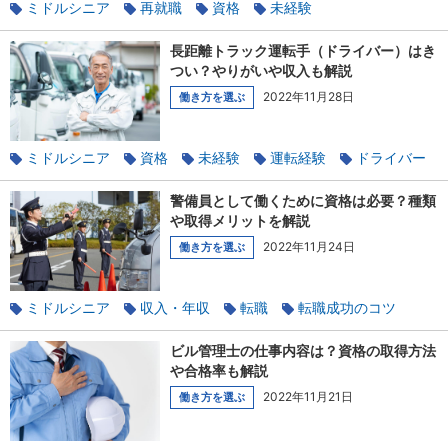
ミドルシニア
再就職
資格
未経験
マンション管理
長距離トラック運転手（ドライバー）はき
つい？やりがいや収入も解説
2022年11月28日
働き方を選ぶ
ミドルシニア
資格
未経験
運転経験
ドライバー
警備員として働くために資格は必要？種類
や取得メリットを解説
2022年11月24日
働き方を選ぶ
ミドルシニア
収入・年収
転職
転職成功のコツ
資格
未経験
警備
ビル管理士の仕事内容は？資格の取得方法
や合格率も解説
2022年11月21日
働き方を選ぶ