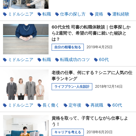
ミドルシニア
転職
仕事の探し方
資格
運転経験
軽作業
60代女性 司書の転職体験談｜仕事探しか
ら2週間で、希望の司書に就いた秘訣と
は？
2019年4月25日
自分の相場を知る
ミドルシニア
転職
転職成功のコツ
60代
仕事の探し方
資格
40代・50代・60代の転職体験談
老後の仕事、何にする？シニアに人気の仕
履歴書
経験へのこだわり
事ランキング
2018年12月14日
ライフプラン･人生設計
ミドルシニア
長く働く
定年後
再就職
60代
仕事の探し方
資格
未経験
おすすめ
資格を取って、子育てしながら仕事しよ
う！
2018年6月20日
キャリアを考える