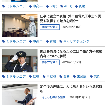
ミドルシニア
中高年
50代
40代
資格
マンション管理
仕事に役立つ資格│第二種電気工事士〜需
要や取得する魅力を紹介〜
2022年2月16日
働き方を選ぶ
ミドルシニア
中高年
資格
キャリアチェンジ
施設警備員になるためには？働き方や業務
内容について解説
2021年12月21日
働き方を選ぶ
ミドルシニア
転職
再就職
資格
未経験
男性
警備
定年後の趣味に、人に教えるという選択肢
を
2021年11月17日
ちょっと得する知識