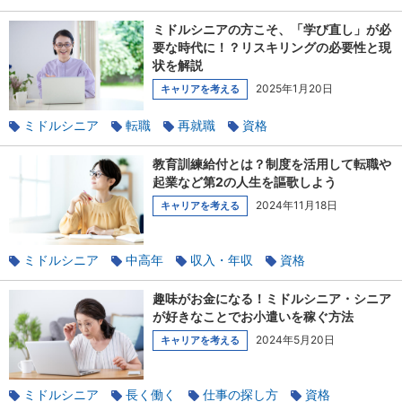
使えるテクニック
ミドルシニアの方こそ、「学び直し」が必
要な時代に！？リスキリングの必要性と現
状を解説
2025年1月20日
キャリアを考える
ミドルシニア
転職
再就職
資格
キャリアチェンジ
ワークライフバランス
教育訓練給付とは？制度を活用して転職や
起業など第2の人生を謳歌しよう
2024年11月18日
キャリアを考える
ミドルシニア
中高年
収入・年収
資格
キャリアチェンジ
趣味がお金になる！ミドルシニア・シニア
が好きなことでお小遣いを稼ぐ方法
2024年5月20日
キャリアを考える
ミドルシニア
長く働く
仕事の探し方
資格