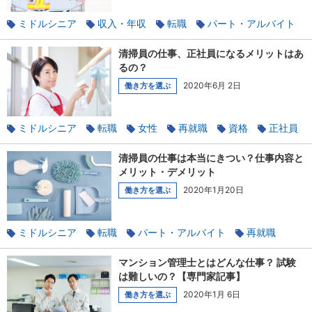
ミドルシニア
収入・年収
転職
パート・アルバイト
資格
未経験
男性
警備
清掃員の仕事、正社員になるメリットはあ
るの？
2020年6月 2日
働き方を選ぶ
ミドルシニア
転職
女性
再就職
資格
正社員
未経験
仕事の魅力
清掃
清掃員の仕事は本当にきつい？仕事内容と
メリット・デメリット
2020年1月20日
働き方を選ぶ
ミドルシニア
転職
パート・アルバイト
再就職
資格
未経験
清掃
マンション管理士とはどんな仕事？ 試験
は難しいの？【専門家記事】
2020年1月 6日
働き方を選ぶ