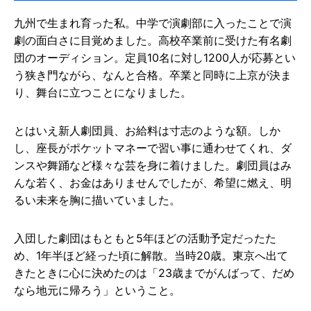
九州で生まれ育った私。中学で演劇部に入ったことで演
劇の面白さに目覚めました。高校卒業前に受けた有名劇
団のオーディション。定員10名に対し1200人が応募とい
う狭き門ながら、なんと合格。卒業と同時に上京が決ま
り、舞台に立つことになりました。
とはいえ新人劇団員、お給料は寸志のような額。しか
し、座長がポケットマネーで習い事に通わせてくれ、ダ
ンスや舞踊など様々な芸を身に着けました。劇団員はみ
んな若く、お金はありませんでしたが、希望に燃え、明
るい未来を胸に描いていました。
入団した劇団はもともと5年ほどの活動予定だったた
め、1年半ほど経った頃に解散。当時20歳。東京へ出て
きたときに心に決めたのは「23歳までがんばって、だめ
なら地元に帰ろう」ということ。