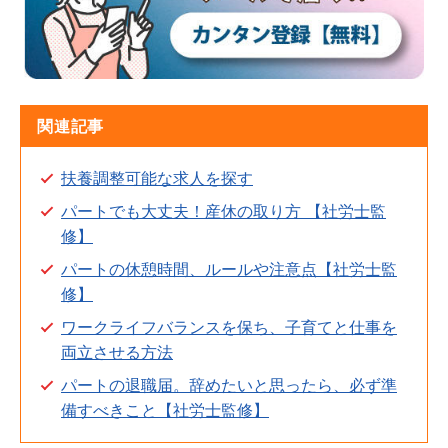
関連記事
扶養調整可能な求人を探す
パートでも大丈夫！産休の取り方 【社労士監
修】
パートの休憩時間、ルールや注意点【社労士監
修】
ワークライフバランスを保ち、子育てと仕事を
両立させる方法
パートの退職届。辞めたいと思ったら、必ず準
備すべきこと【社労士監修】