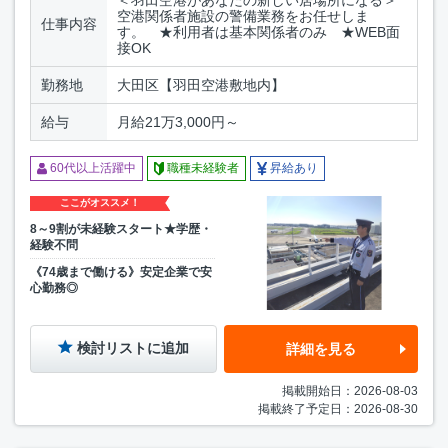
空港関係者施設の警備業務をお任せしま
仕事内容
す。 ★利用者は基本関係者のみ ★WEB面
接OK
勤務地
大田区【羽田空港敷地内】
給与
月給21万3,000円～
60代以上活躍中
職種未経験者
昇給あり
ここがオススメ！
8～9割が未経験スタート★学歴・
経験不問
《74歳まで働ける》安定企業で安
心勤務◎
検討リストに追加
詳細を見る
掲載開始日：2026-08-03
掲載終了予定日：2026-08-30