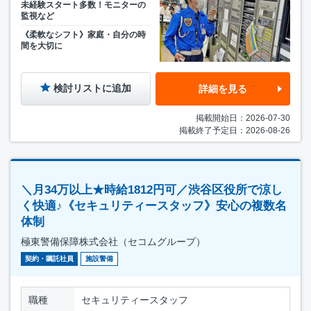
未経験スタート多数！モニターの
監視など
《柔軟なシフト》家庭・自分の時
間を大切に
検討リストに追加
詳細を見る
掲載開始日：2026-07-30
掲載終了予定日：2026-08-26
＼月34万以上★時給1812円可／渋谷区役所で涼し
く快適♪《セキュリティースタッフ》安心の複数名
体制
極東警備保障株式会社（セコムグループ）
契約・嘱託社員
施設警備
職種
セキュリティースタッフ