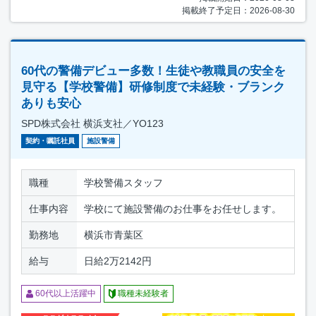
掲載終了予定日：2026-08-30
60代の警備デビュー多数！生徒や教職員の安全を
見守る【学校警備】研修制度で未経験・ブランク
ありも安心
SPD株式会社 横浜支社／YO123
契約・嘱託社員
施設警備
職種
学校警備スタッフ
仕事内容
学校にて施設警備のお仕事をお任せします。
勤務地
横浜市青葉区
給与
日給2万2142円
60代以上活躍中
職種未経験者