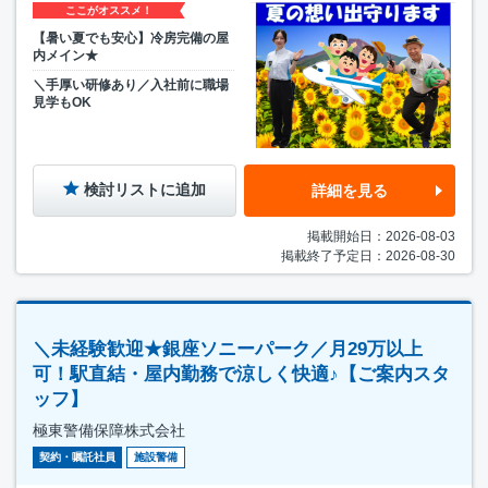
ここがオススメ！
【暑い夏でも安心】冷房完備の屋
内メイン★
＼手厚い研修あり／入社前に職場
見学もOK
検討リストに追加
詳細を見る
掲載開始日：2026-08-03
掲載終了予定日：2026-08-30
＼未経験歓迎★銀座ソニーパーク／月29万以上
可！駅直結・屋内勤務で涼しく快適♪【ご案内スタ
ッフ】
極東警備保障株式会社
契約・嘱託社員
施設警備