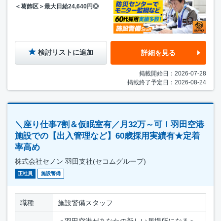
＜葛飾区＞最大日給24,640円◎
検討リストに追加
詳細を見る
掲載開始日：2026-07-28
掲載終了予定日：2026-08-24
＼座り仕事7割＆仮眠室有／月32万～可！羽田空港
施設での【出入管理など】60歳採用実績有★定着
率高め
株式会社セノン 羽田支社(セコムグループ)
正社員
施設警備
職種
施設警備スタッフ
＜羽田空港があなたの新しい居場所になる＞