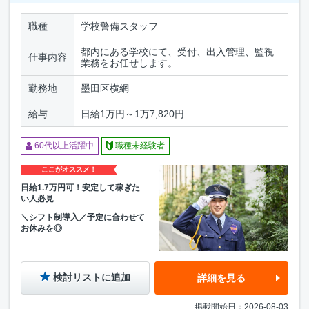
職種
学校警備スタッフ
都内にある学校にて、受付、出入管理、監視
仕事内容
業務をお任せします。
勤務地
墨田区横網
給与
日給1万円～1万7,820円
60代以上活躍中
職種未経験者
ここがオススメ！
日給1.7万円可！安定して稼ぎた
い人必見
＼シフト制導入／予定に合わせて
お休みを◎
検討リストに追加
詳細を見る
掲載開始日：2026-08-03