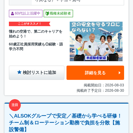
60代以上活躍中
職種未経験者
ここがオススメ！
憧れの空港で、第二のキャリアを
始めよう！
60歳正社員採用実績も◎経験・語
学力不問
検討リストに追加
詳細を見る
掲載開始日：2026-08-03
掲載終了予定日：2026-08-30
注目
＼ALSOKグループで安定／基礎から学べる研修！
チーム制＆ローテーション勤務で負担を分散【施
設警備】