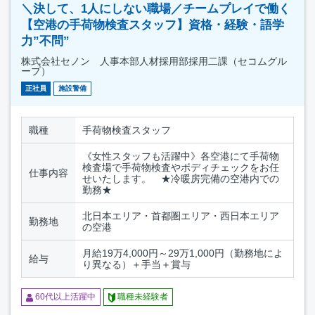
＼決して、1人にしない職場／チームプレイで働く
【空港の手荷物検査スタッフ】資格・経験・語学
力”不問”
株式会社セノン 人事本部人材採用部採用二課（セコムグル
ープ）
正社員
施設警備
職種
手荷物検査スタッフ
《女性スタッフも活躍中》各空港にて手荷物
検査場で手荷物検査やボディチェックをお任
仕事内容
せいたします。 ★冷暖房完備の空港内での
勤務★
北日本エリア・首都圏エリア・西日本エリア
勤務地
の空港
月給19万4,000円～29万1,000円（勤務地によ
給与
り異なる）＋手当＋賞与
60代以上活躍中
職種未経験者