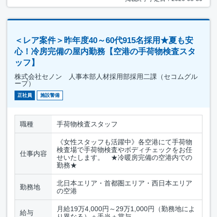
＜レア案件＞昨年度40～60代915名採用★夏も安
心！冷房完備の屋内勤務【空港の手荷物検査スタ
ッフ】
株式会社セノン 人事本部人材採用部採用二課（セコムグル
ープ）
正社員
施設警備
職種
手荷物検査スタッフ
《女性スタッフも活躍中》各空港にて手荷物
検査場で手荷物検査やボディチェックをお任
仕事内容
せいたします。 ★冷暖房完備の空港内での
勤務★
北日本エリア・首都圏エリア・西日本エリア
勤務地
の空港
月給19万4,000円～29万1,000円（勤務地によ
給与
り異なる）＋手当＋賞与