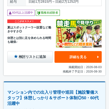
給与
日給1万2815円～日給2万1252円
60代以上活躍中
職種未経験者
ここがオススメ！
夏はスポットクーラー設置など働
きやすさ◎
休憩とは別に足を休められる時間
も確保♪
検討リストに追加
詳細を見る
掲載開始日：2026-08-03
掲載終了予定日：2026-08-30
マンション内での出入り管理や巡回【施設警備ス
タッフ】休憩しっかり＆サポート体制◎50・60代
活躍中