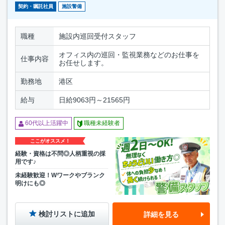
契約・嘱託社員
施設警備
職種
施設内巡回受付スタッフ
オフィス内の巡回・監視業務などのお仕事を
仕事内容
お任せします。
勤務地
港区
給与
日給9063円～21565円
60代以上活躍中
職種未経験者
ここがオススメ！
経験・資格は不問◎人柄重視の採
用です♪
未経験歓迎！Wワークやブランク
明けにも◎
検討リストに追加
詳細を見る