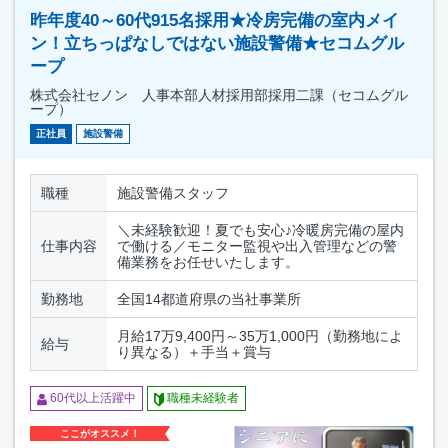
昨年度40～60代915名採用★冷房完備の室内メイ
ン！立ちっぱなしではない施設警備★セコムグル
ープ
株式会社セノン 人事本部人材採用部採用二課（セコムグル
ープ）
正社員
施設警備
職種
施設警備スタッフ
＼未経験歓迎！夏でも安心♪冷暖房完備の屋内
仕事内容
で働ける／モニター監視や出入管理などの警
備業務をお任せいたします。
勤務地
全国14都道府県の当社事業所
月給17万9,400円～35万1,000円（勤務地によ
給与
り異なる）＋手当＋賞与
60代以上活躍中
職種未経験者
ここがオススメ！