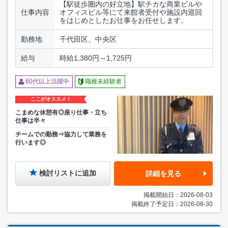
【駅徒歩圏内の好立地】駅チカな商業ビルや
仕事内容
オフィスビル等にて来館者受付や施設内巡回
をはじめとしたお仕事をお任せします。
勤務地
千代田区、中央区
給与
時給1,380円～1,725円
60代以上活躍中
職種未経験者
ここがオススメ！
こまめな休憩有◎座り仕事・立ち
仕事は半々
チームでの勤務⇒協力して業務を
行います◎
検討リストに追加
詳細を見る
掲載開始日：2026-08-03
掲載終了予定日：2026-08-30