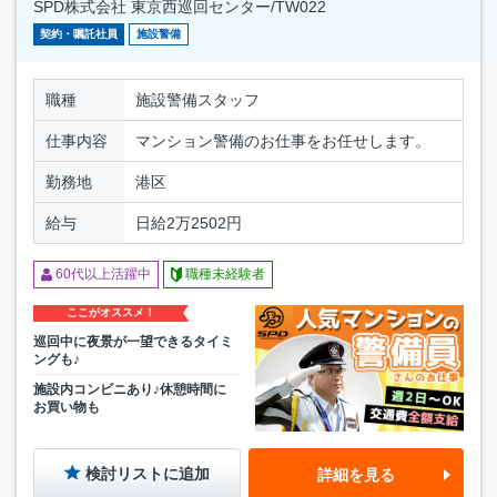
SPD株式会社 東京西巡回センター/TW022
契約・嘱託社員
施設警備
職種
施設警備スタッフ
仕事内容
マンション警備のお仕事をお任せします。
勤務地
港区
給与
日給2万2502円
60代以上活躍中
職種未経験者
ここがオススメ！
巡回中に夜景が一望できるタイミ
ングも♪
施設内コンビニあり♪休憩時間に
お買い物も
検討リストに追加
詳細を見る