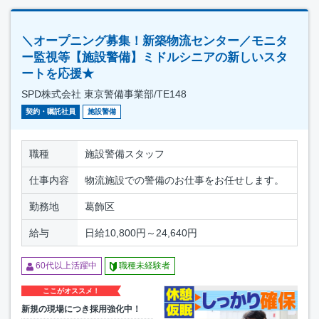
＼オープニング募集！新築物流センター／モニタ
ー監視等【施設警備】ミドルシニアの新しいスタ
ートを応援★
SPD株式会社 東京警備事業部/TE148
契約・嘱託社員
施設警備
職種
施設警備スタッフ
仕事内容
物流施設での警備のお仕事をお任せします。
勤務地
葛飾区
給与
日給10,800円～24,640円
60代以上活躍中
職種未経験者
ここがオススメ！
新規の現場につき採用強化中！