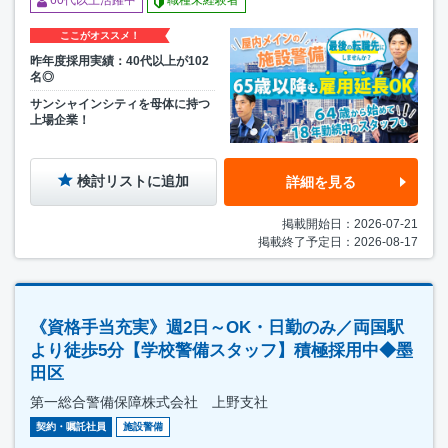
60代以上活躍中
職種未経験者
ここがオススメ！
昨年度採用実績：40代以上が102
名◎
サンシャインシティを母体に持つ
上場企業！
検討リストに追加
詳細を見る
掲載開始日：2026-07-21
掲載終了予定日：2026-08-17
《資格手当充実》週2日～OK・日勤のみ／両国駅
より徒歩5分【学校警備スタッフ】積極採用中◆墨
田区
第一総合警備保障株式会社 上野支社
契約・嘱託社員
施設警備