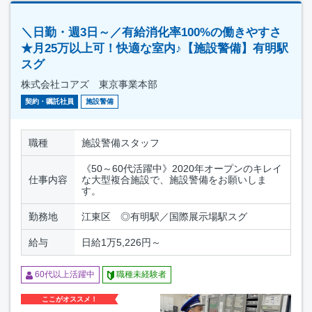
＼日勤・週3日～／有給消化率100%の働きやすさ
★月25万以上可！快適な室内♪【施設警備】有明駅
スグ
株式会社コアズ 東京事業本部
契約・嘱託社員
施設警備
職種
施設警備スタッフ
《50～60代活躍中》2020年オープンのキレイ
仕事内容
な大型複合施設で、施設警備をお願いしま
す。
勤務地
江東区 ◎有明駅／国際展示場駅スグ
給与
日給1万5,226円～
60代以上活躍中
職種未経験者
ここがオススメ！