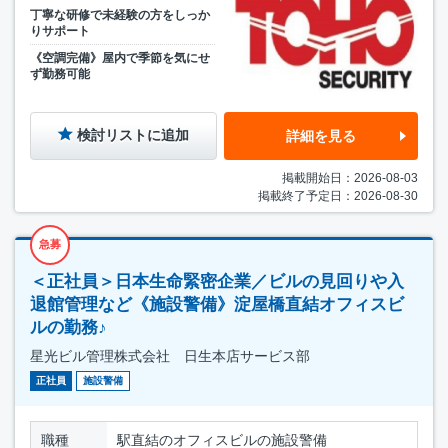
丁寧な研修で未経験の方をしっか
りサポート
《空調完備》屋内で季節を気にせ
ず勤務可能
検討リストに追加
詳細を見る
掲載開始日：2026-08-03
掲載終了予定日：2026-08-30
急募
＜正社員＞日本生命緊密企業／ビルの見回りや入
退館管理など《施設警備》淀屋橋直結オフィスビ
ルの勤務♪
星光ビル管理株式会社 日生本店サービス部
正社員
施設警備
職種
駅直結のオフィスビルの施設警備