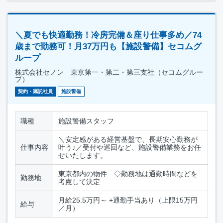
＼夏でも快適勤務！冷房完備＆座り仕事多め／74
歳まで勤務可！月37万円も【施設警備】セコムグ
ループ
株式会社セノン 東京第一・第二・第三支社（セコムグルー
プ）
契約・嘱託社員
施設警備
職種
施設警備スタッフ
＼安定感がある経営基盤で、長期安心勤務が
仕事内容
叶う♪／受付や巡回など、施設警備業務をお任
せいたします。
東京都内の物件 ◇勤務地は通勤時間などを
勤務地
考慮して決定
月給25.5万円～ +通勤手当あり（上限15万円
給与
／月）