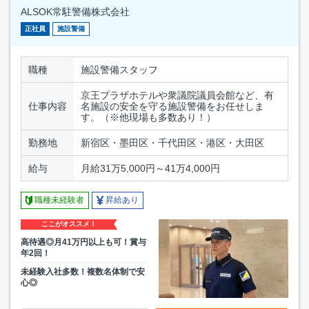
ALSOK常駐警備株式会社
正社員
施設警備
職種
施設警備スタッフ
京王プラザホテルや衆議院議員会館など、有
仕事内容
名施設の安全を守る施設警備をお任せしま
す。（※他現場も多数あり！）
勤務地
新宿区・墨田区・千代田区・港区・大田区
給与
月給31万5,000円～41万4,000円
職種未経験者
昇給あり
ここがオススメ！
高待遇◎月41万円以上も可！賞与
年2回！
未経験入社多数！複数名体制で安
心◎