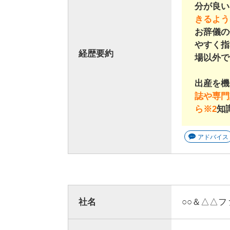
分が良い
きるよう
お辞儀の
やすく指
経歴要約
場以外で
出産を機
誌や専門
ら※2
知
アドバイス
社名
○○＆△△