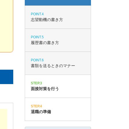
POINT.4
志望動機の書き方
POINT.5
履歴書の書き方
POINT.6
書類を送るときのマナー
STEP.3
面接対策を行う
STEP.4
退職の準備