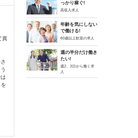
っかり稼ぐ!
高収入求人
年齢を気にしない
で働ける!
て異
60歳以上歓迎の求人
週の半分だけ働き
たい!
任さ
週2、3日から働く求
よう
人
では
トを