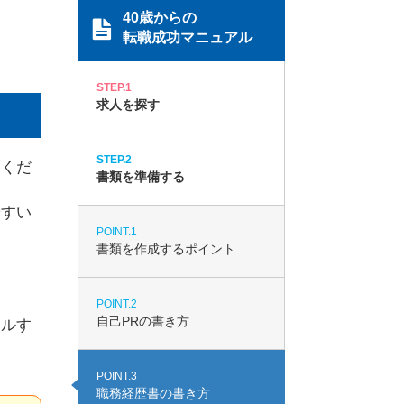
40歳からの
転職成功マニュアル
STEP.1
求人を探す
STEP.2
てくだ
書類を準備する
やすい
POINT.1
書類を作成するポイント
POINT.2
自己PRの書き方
ールす
POINT.3
職務経歴書の書き方