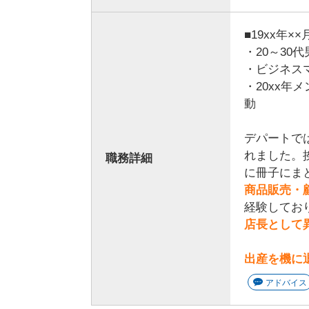
■19xx年
・20～30
・ビジネス
・20xx
動
デパートで
れました。
職務詳細
に冊子にま
商品販売・
経験してお
店長として
出産を機に
アドバイス