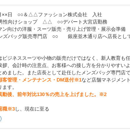
××月××日 ○○＆△△ファッション株式会社 入社
代男性向けショップ △△ ○○デパート大宮店勤務
マン向けの洋服・スーツ販売・売り上げ管理・展示会準備
年メンズバッグ販売専門店 ○○ 銀座並木通り店へ店長とし
はビジネススーツや小物の販売だけではなく、新人教育も
挨拶、会計時の注意点、お客様への接し方を分かりやすい
とめました。また店長として赴任したメンズバッグ専門店
顧客管理・メンテナンス・DM送付※1
など店舗マネジメン
ります。
異動後、前年対比130％の売上を上げました。※2
退職※3
し、現在に至る