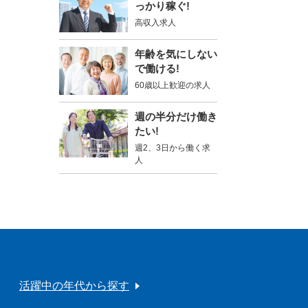
っかり稼ぐ!
高収入求人
年齢を気にしない
で働ける!
60歳以上歓迎の求人
週の半分だけ働き
たい!
週2、3日から働く求
人
活躍中の年代から探す