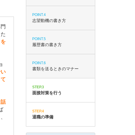
POINT.4
志望動機の書き方
専門
した
POINT.5
」を
履歴書の書き方
POINT.6
ョ
書類を送るときのマナー
合い
して
STEP.3
面接対策を行う
お話
ば
STEP.4
て、
退職の準備