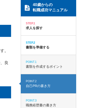
40歳からの
転職成功マニュアル
STEP.1
求人を探す
STEP.2
書類を準備する
ます。
POINT.1
で、良
書類を作成するポイント
POINT.2
自己PRの書き方
POINT.3
職務経歴書の書き方