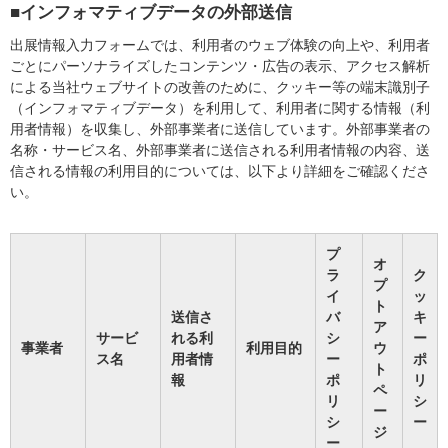
■インフォマティブデータの外部送信
出展情報入力フォームでは、利用者のウェブ体験の向上や、利用者
ごとにパーソナライズしたコンテンツ・広告の表示、アクセス解析
による当社ウェブサイトの改善のために、クッキー等の端末識別子
（インフォマティブデータ）を利用して、利用者に関する情報（利
用者情報）を収集し、外部事業者に送信しています。外部事業者の
名称・サービス名、外部事業者に送信される利用者情報の内容、送
信される情報の利用目的については、以下より詳細をご確認くださ
い。
プ
オ
ラ
ク
プ
イ
ッ
ト
送信さ
バ
キ
ア
サービ
れる利
シ
ー
事業者
利用目的
ウ
ス名
用者情
ー
ポ
ト
報
ポ
リ
ペ
リ
シ
ー
シ
ー
ジ
ー