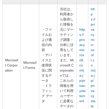
当社は、
htt
利用者か
p
ら取得し
s://
た情報を
pri
・ファ
元にマー
http
va
イルお
ケティン
s://
cy.
よび通
グ調査・
priv
mi
信の内
分析に活
acy.
cr
容
用をして
mic
os
・デバ
います。
ros
of
Microsof
イスと
また、Mi
oft.
t.c
Microsof
t Corpor
使用状
crosoft C
co
o
t Forms
ation
況に関
orporatio
m/j
m/j
するデ
nでは、
a-j
a-j
ータ
これらの
p/pr
p/
・トラ
情報を用
ivac
pri
フィッ
いて利用
ysta
va
ク デー
ユーザー
tem
cy
タ
に必要な
ent
sta
データの
te