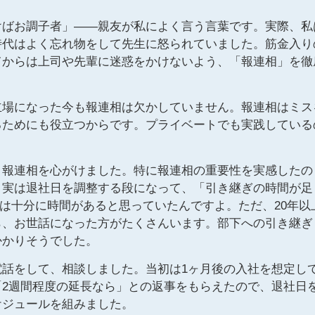
けばお調子者」――親友が私によく言う言葉です。実際、私
時代はよく忘れ物をして先生に怒られていました。筋金入り
てからは上司や先輩に迷惑をかけないよう、「報連相」を徹
立場になった今も報連相は欠かしていません。報連相はミス
るためにも役立つからです。プライベートでも実践している
、報連相を心がけました。特に報連相の重要性を実感したの
。実は退社日を調整する段になって、「引き継ぎの時間が足
、最初は十分に時間があると思っていたんですよ。ただ、20年以
ら、お世話になった方がたくさんいます。部下への引き継ぎ
かかりそうでした。
話をして、相談しました。当初は1ヶ月後の入社を想定し
2週間程度の延長なら」との返事をもらえたので、退社日
ケジュールを組みました。