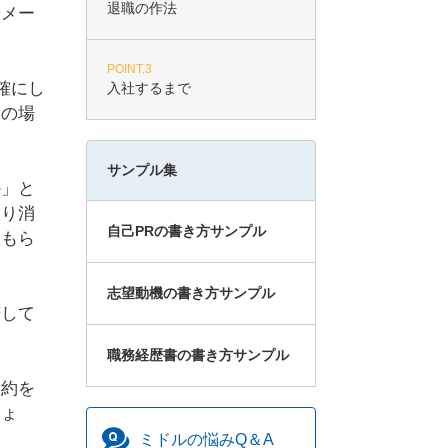
退職の作法
やメー
POINT.3
確にし
入社するまで
その場
サンプル集
か」と
取り消
自己PRの書き方サンプル
てもら
志望動機の書き方サンプル
諾して
職務経歴書の書き方サンプル
契約を
しょ
ミドルの
悩みQ＆A