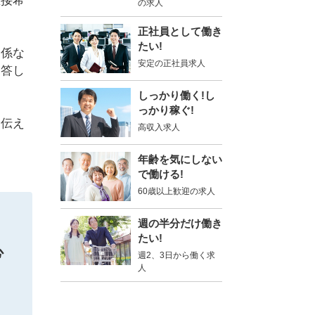
直接希
の求人
正社員として働き
たい!
関係な
安定の正社員求人
回答し
しっかり働く!し
っかり稼ぐ!
を伝え
高収入求人
年齢を気にしない
で働ける!
60歳以上歓迎の求人
週の半分だけ働き
たい!
心
週2、3日から働く求
人