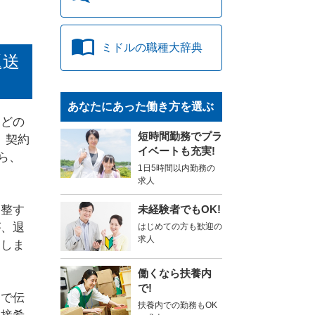
ミドルの
職種大辞典
返送
あなたにあった働き方を選ぶ
などの
短時間勤務でプラ
、契約
イベートも充実!
ら、
1日5時間以内勤務の
求人
調整す
未経験者でもOK!
が、退
はじめての方も歓迎の
求人
にしま
働くなら扶養内
で!
えで伝
扶養内での勤務もOK