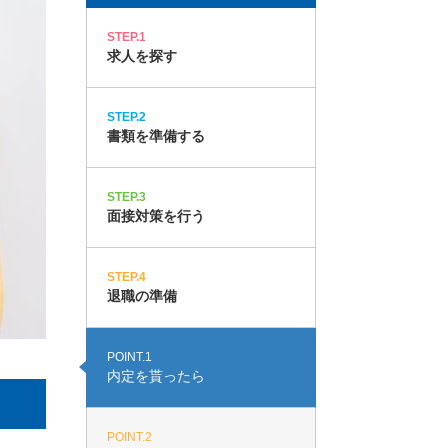
STEP.1
求人を探す
STEP.2
書類を準備する
STEP.3
面接対策を行う
STEP.4
退職の準備
POINT.1
内定を貰ったら
POINT.2