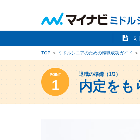
ミ
TOP
ミドルシニアのための転職成功ガイド
退職の準備（1/3）
POINT
1
内定をも