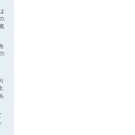
は
の
底
を
の
り
上
も
て
を