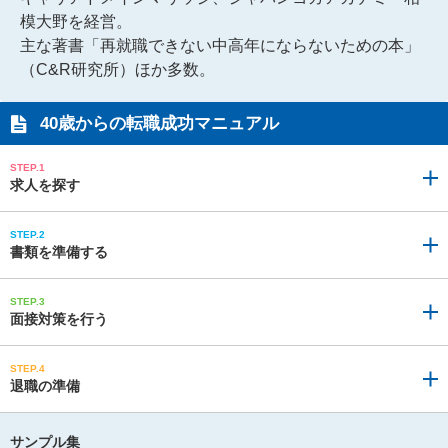
模大野を経営。
主な著書「再就職できない中高年にならないための本」
（C&R研究所）ほか多数。
40歳からの
転職成功マニュアル
STEP.1
求人を探す
STEP.2
書類を準備する
STEP.3
面接対策を行う
STEP.4
退職の準備
サンプル集