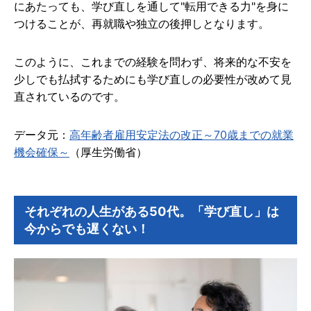
にあたっても、学び直しを通して"転用できる力"を身に
つけることが、再就職や独立の後押しとなります。
このように、これまでの経験を問わず、将来的な不安を
少しでも払拭するためにも学び直しの必要性が改めて見
直されているのです。
データ元：
高年齢者雇用安定法の改正～70歳までの就業
機会確保～
（厚生労働省）
それぞれの人生がある50代。「学び直し」は
今からでも遅くない！