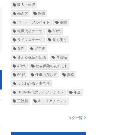
収入・年収
働き方
転職
パート・アルバイト
主婦
転職成功のコツ
50代
ライフステージ
長く働く
女性
定年後
使える税金の知識
再就職
40代
社会保険のあれこれ
60代
仕事の探し方
資格
よくわかる人事労務
100年時代のライフデザイン
年金
ー
正社員
キャリアチェンジ
タグ一覧
起