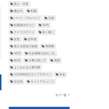
収入・年収
働き方
転職
パート・アルバイト
主婦
転職成功のコツ
50代
ライフステージ
長く働く
女性
定年後
使える税金の知識
再就職
40代
社会保険のあれこれ
60代
仕事の探し方
資格
よくわかる人事労務
100年時代のライフデザイン
年金
正社員
キャリアチェンジ
タグ一覧
、
と