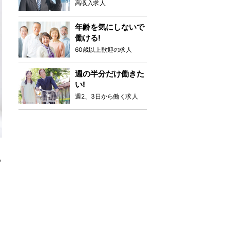
高収入求人
年齢を気にしないで
働ける!
60歳以上歓迎の求人
週の半分だけ働きた
い!
週2、3日から働く求人
め