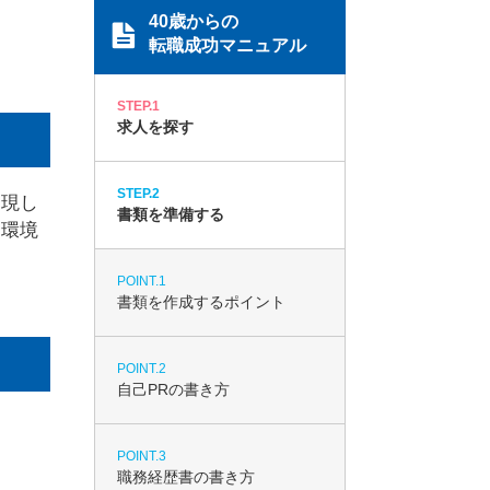
40歳からの
転職成功マニュアル
STEP.1
求人を探す
STEP.2
実現し
書類を準備する
な環境
POINT.1
書類を作成するポイント
POINT.2
自己PRの書き方
POINT.3
職務経歴書の書き方