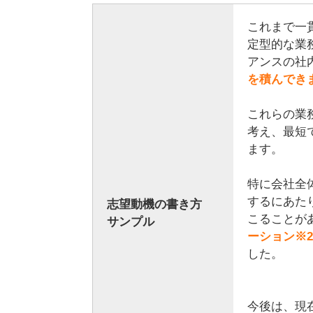
これまで一
定型的な業
アンスの社
を積んでき
これらの業
考え、最短
ます。
特に会社全
するにあた
志望動機の書き方
こることが
サンプル
ーション※2
した。
今後は、現