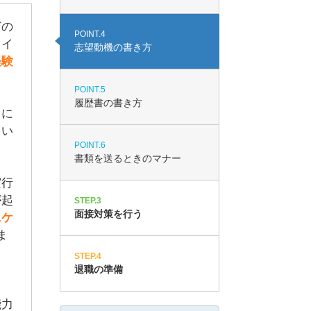
どの
POINT.4
ライ
志望動機の書き方
経験
POINT.5
履歴書の書き方
常に
てい
POINT.6
書類を送るときのマナー
実行
が起
STEP.3
面接対策を行う
ニケ
ま
STEP.4
退職の準備
能力