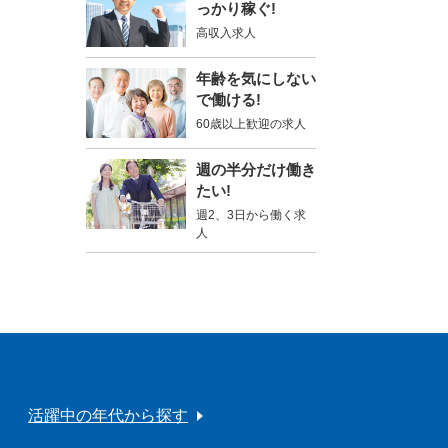
っかり稼ぐ!
高収入求人
年齢を気にしない
で働ける!
60歳以上歓迎の求人
週の半分だけ働き
たい!
週2、3日から働く求
人
活躍中の年代から探す