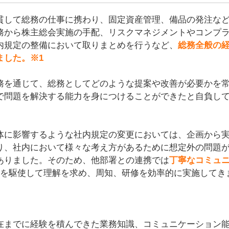
貫して総務の仕事に携わり、固定資産管理、備品の発注な
務から株主総会実施の手配、リスクマネジメントやコンプ
内規定の整備において取りまとめを行うなど、
総務全般の
ました。※1
務を通じて、総務としてどのような提案や改善が必要かを
で問題を解決する能力を身につけることができたと自負し
体に影響するような社内規定の変更においては、企画から
り、社内において様々な考え方があるために想定外の問題
ありました。そのため、他部署との連携では
丁寧なコミュ
を駆使して理解を求め、周知、研修を効率的に実施してき
在までに経験を積んできた業務知識、コミュニケーション