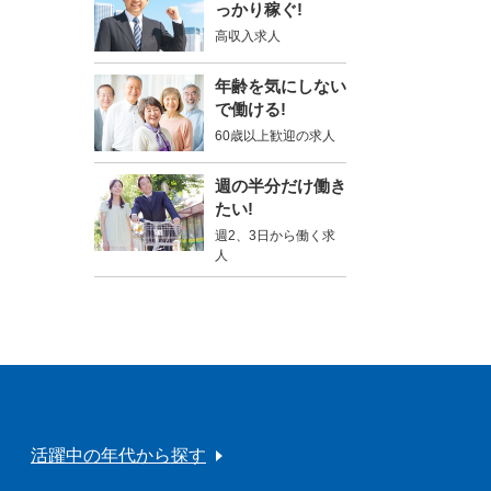
っかり稼ぐ!
高収入求人
年齢を気にしない
で働ける!
60歳以上歓迎の求人
週の半分だけ働き
たい!
週2、3日から働く求
人
活躍中の年代から探す