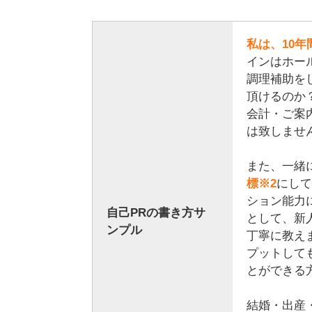
私は、10
インはホー
調理補助を
頂けるのか
会計・ご案
は致しませ
また、一緒
標※2
にして
ション能力
自己PRの書き方サ
として、新
ンプル
丁寧に教え
プットして
とができる
結婚・出産