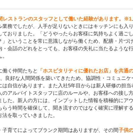
年間レストランのスタッフとして働いた経験があります。※1
ル業務でしたが、人手が足りないときにはキッチンにも入
しておりました。「どうやったらお客様に気持ちよく過ご
？」ということを常に意識しながら働くため、配膳・片づ
内・会話のどれをとっても、お客様の失礼に当たるような
ん。
に働く仲間たちと
「ホスピタリティに優れたお店」を共通
、良好な人間関係を築いてきたため、協調性・コミュニケ
には自信があります。また入社5年目からは新人研修の担当
人のアルバイトスタッフに店のルールや、お客様への接し
ました。新人の方には、インプットした情報を積極的にア
もらう時間を確保して、聞き流すのではなく確実に理解す
方法を取っていきました。
・子育てによってブランク期間はありますが、その間
子供