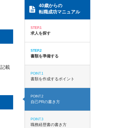
40歳からの
転職成功マニュアル
STEP.1
求人を探す
STEP.2
書類を準備する
て記載
POINT.1
書類を作成するポイント
POINT.2
自己PRの書き方
POINT.3
職務経歴書の書き方