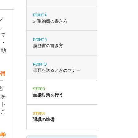
POINT.4
メ
志望動機の書き方
り、
して
POINT.5
け・
履歴書の書き方
行動
POINT.6
書類を送るときのマナー
の目
ー
者
STEP.3
面接対策を行う
方を
ウト
るこ
STEP.4
退職の準備
の学