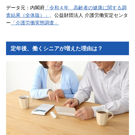
データ元：内閣府
「令和４年 高齢者の健康に関する調
査結果（全体版）」
、公益財団法人 介護労働安定センタ
ー
「介護労働実態調査」
定年後、働くシニアが増えた理由は？