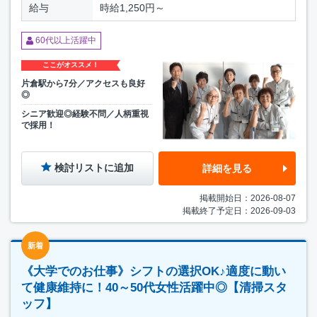
給与
時給1,250円～
60代以上活躍中
ここがオススメ！
片倉駅から7分／アクセスも良好
◎
シニア歓迎◎経験不問／人柄重視
で採用！
検討リストに追加
詳細を見る
掲載開始日：2026-08-07
掲載終了予定日：2026-09-03
新着
《大学でのお仕事》シフトの選択OK♪適度に動い
て健康維持に！40～50代女性活躍中◎【清掃スタ
ッフ】