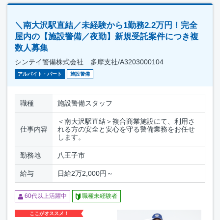
＼南大沢駅直結／未経験から1勤務2.2万円！完全
屋内の【施設警備／夜勤】新規受託案件につき複
数人募集
シンテイ警備株式会社 多摩支社/A3203000104
アルバイト・パート
施設警備
職種
施設警備スタッフ
＜南大沢駅直結＞複合商業施設にて、利用さ
仕事内容
れる方の安全と安心を守る警備業務をお任せ
します。
勤務地
八王子市
給与
日給2万2,000円～
60代以上活躍中
職種未経験者
ここがオススメ！