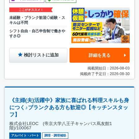
ここがオススメ！
未経験・ブランク歓迎◇経験・ス
キルは不問
シフト自由・自己申告制で働きや
すさ◎
検討リストに追加
詳細を見る
掲載開始日：2026-08-03
掲載終了予定日：2026-08-30
《主婦(夫)活躍中》家族に喜ばれる料理スキルも身
につく♪ブランクある方も歓迎◎【キッチンスタッ
フ】
株式会社LEOC (帝京大学八王子キャンパス蔦友館1
階)/100067
アルバイト・パート
調理・調理補助