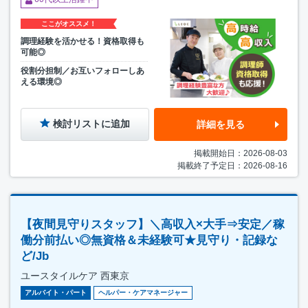
ここがオススメ！
調理経験を活かせる！資格取得も
可能◎
役割分担制／お互いフォローしあ
える環境◎
検討リストに追加
詳細を見る
掲載開始日：2026-08-03
掲載終了予定日：2026-08-16
【夜間見守りスタッフ】＼高収入×大手⇒安定／稼
働分前払い◎無資格＆未経験可★見守り・記録な
ど/Jb
ユースタイルケア 西東京
アルバイト・パート
ヘルパー・ケアマネージャー