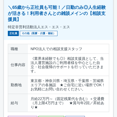
＼65歳から正社員も可能！／日勤のみ◎人生経験
が活きる！利用者さんとの雑談メインの【相談支
援員】
特定非営利活動法人エス・エス・エス
正社員
その他（医療・介護・福祉）
職種
NPO法人での相談支援スタッフ
《業界未経験でも◎》相談支援員として、当
法人運営施設のご利用者様を中心とした自
仕事内容
立・社会復帰のサポートを行っていただきま
す。
東京都・神奈川県・埼玉県・千葉県・茨城県
勤務地
エリアの各施設 ★ご自宅に近い場所でOK！
お気軽にお問い合わせください。
月給22万円～（固定残業代を含む）＋交通費
給与
（月上限4万円まで） ★賞与年2回／昇給あ
り★