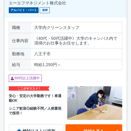
エーエフマネジメント株式会社
アルバイト・パート
清掃
職種
大学内クリーンスタッフ
《40代・50代活躍中》大学のキャンパス内で
仕事内容
清掃のお仕事をお任せします。
勤務地
八王子市
給与
時給1,250円～
60代以上活躍中
ここがオススメ！
安心・安定の大学勤務です！車通
勤OK
シニア歓迎◎経験不問／人柄重視
で採用！
検討リストに追加