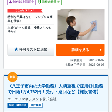
60代以上活躍中
職種未経験者
ここがオススメ！
特別な用具はなし！シンプル＆簡
単お仕事♪
主婦(夫)さん歓迎！掃除スキルを
活かす！
検討リストに追加
詳細を見る
掲載開始日：2026-08-07
掲載終了予定日：2026-09-03
新着
《八王子市内の大学勤務》人柄重視で採用◎1勤務
で日給1万4,762円！受付・巡回など【施設警備】
エーエフマネジメント株式会社
契約・嘱託社員
施設警備