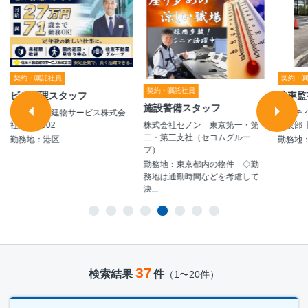
契約・嘱託社員
契約・
契約・嘱託社員
ビル管理スタッフ
駐車監
施設警備スタッフ
住友不動産建物サービス株式会
シンテ
社/bkf26002
事業部【A
株式会社セノン 東京第一・第
二・第三支社（セコムグルー
勤務地：港区
勤務地
プ）
勤務地：東京都内の物件 ◇勤
務地は通勤時間などを考慮して
決...
37
検索結果
件
（1〜20件）