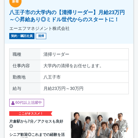
新着
八王子市の大学内の【清掃リーダー】月給23万円
～◇昇給あり◎ミドル世代からのスタートに！
エーエフマネジメント株式会社
契約・嘱託社員
清掃
職種
清掃リーダー
仕事内容
大学内の清掃をお任せします。
勤務地
八王子市
給与
月給23万円～30万円
60代以上活躍中
ここがオススメ！
片倉駅から7分／アクセスも良好
◎
シニア歓迎◎これまでの経験を活