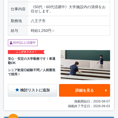
《50代・60代活躍中》大学施設内の清掃をお
仕事内容
任せします。
勤務地
八王子市
給与
時給1,250円～
60代以上活躍中
ここがオススメ！
安心・安定の大学勤務です！車通
勤OK
シニア歓迎◎経験不問／人柄重視
で採用！
検討リストに追加
詳細を見る
掲載開始日：2026-08-07
掲載終了予定日：2026-09-03