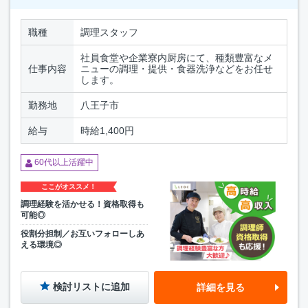
職種
調理スタッフ
社員食堂や企業寮内厨房にて、種類豊富なメ
仕事内容
ニューの調理・提供・食器洗浄などをお任せ
します。
勤務地
八王子市
給与
時給1,400円
60代以上活躍中
ここがオススメ！
調理経験を活かせる！資格取得も
可能◎
役割分担制／お互いフォローしあ
える環境◎
検討リストに追加
詳細を見る