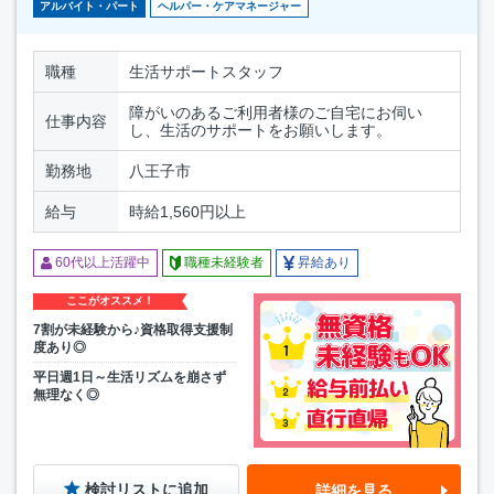
アルバイト・パート
ヘルパー・ケアマネージャー
職種
生活サポートスタッフ
障がいのあるご利用者様のご自宅にお伺い
仕事内容
し、生活のサポートをお願いします。
勤務地
八王子市
給与
時給1,560円以上
60代以上活躍中
職種未経験者
昇給あり
ここがオススメ！
7割が未経験から♪資格取得支援制
度あり◎
平日週1日～生活リズムを崩さず
無理なく◎
検討リストに追加
詳細を見る