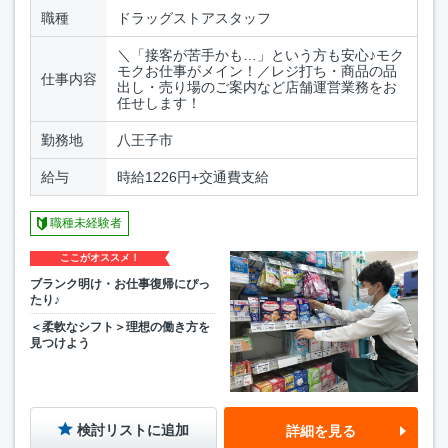
職種
ドラッグストアスタッフ
＼「接客が苦手かも…」という方も安心♪モク
モクお仕事がメイン！／レジ打ち・商品の品
仕事内容
出し・売り場のご案内など店舗運営業務をお
任せします！
勤務地
八王子市
給与
時給1226円+交通費支給
職種未経験者
ここがオススメ！
ブランク明け・お仕事復帰にぴっ
たり♪
＜柔軟なシフト＞理想の働き方を
見つけよう
検討リストに追加
詳細を見る