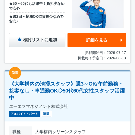
★50～60代も活躍中！負担少なめ
で安心
★週2回～勤務OK◎負担少なめで
安心♪
検討リストに追加
詳細を見る
掲載開始日：2026-07-17
掲載終了予定日：2026-08-13
新着
《大学構内の清掃スタッフ》週3～OK/午前勤務・
接客なし・車通勤OK◇50代60代女性スタッフ活躍
中
エーエフマネジメント株式会社
アルバイト・パート
清掃
職種
大学構内クリーンスタッフ