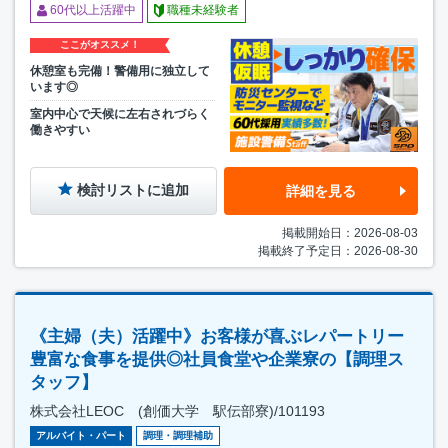
60代以上活躍中
職種未経験者
ここがオススメ！
休憩室も完備！警備用に独立して
います◎
室内中心で天候に左右されづらく
働きやすい
検討リストに追加
詳細を見る
掲載開始日：2026-08-03
掲載終了予定日：2026-08-30
《主婦（夫）活躍中》お客様が喜ぶレパートリー
豊富な食事を提供◎社員食堂や企業寮の【調理ス
タッフ】
株式会社LEOC (創価大学 駅伝部寮)/101193
アルバイト・パート
調理・調理補助