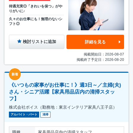
待遇充実◎「きれいを保つ」がや
りがいに♪
久々のお仕事にも！無理のないシ
フト◎
検討リストに追加
詳細を見る
掲載開始日：2026-08-07
掲載終了予定日：2026-08-20
新着
《いつもの家事がお仕事に！》週3日～／主婦(夫)
さん・シニア活躍【家具用品店内の清掃スタッ
フ】
株式会社ボイス（勤務地：東京インテリア家具八王子店）
アルバイト・パート
清掃
職種
家具用品店内の清掃スタッフ