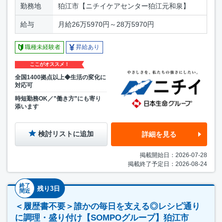
勤務地
狛江市【ニチイケアセンター狛江元和泉】
給与
月給26万5970円～28万5970円
職種未経験者
昇給あり
ここがオススメ！
全国1400拠点以上◆生活の変化に
対応可
時短勤務OK／”働き方”にも寄り
添います
検討リストに追加
詳細を見る
掲載開始日：2026-07-28
掲載終了予定日：2026-08-24
終了
残り3日
間近
＜履歴書不要＞誰かの毎日を支える◎レシピ通り
に調理・盛り付け【SOMPOグループ】狛江市