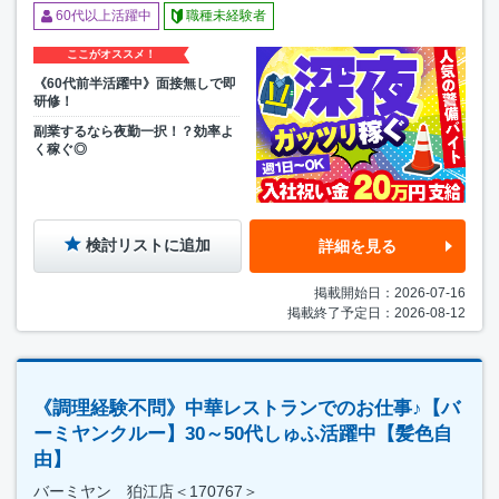
60代以上活躍中
職種未経験者
ここがオススメ！
《60代前半活躍中》面接無しで即
研修！
副業するなら夜勤一択！？効率よ
く稼ぐ◎
検討リストに追加
詳細を見る
掲載開始日：2026-07-16
掲載終了予定日：2026-08-12
《調理経験不問》中華レストランでのお仕事♪【バ
ーミヤンクルー】30～50代しゅふ活躍中【髪色自
由】
バーミヤン 狛江店＜170767＞