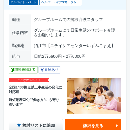
アルバイト・パート
ヘルパー・ケアマネージャー
職種
グループホームでの施設介護スタッフ
グループホームにて日常生活のサポート介護
仕事内容
をお願いします。
勤務地
狛江市【ニチイケアセンターいずみこまえ】
給与
日給2万5600円～2万6300円
職種未経験者
昇給あり
ここがオススメ！
全国1400拠点以上◆生活の変化に
対応可
時短勤務OK／”働き方”にも寄り
添います
検討リストに追加
詳細を見る