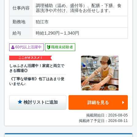
調理補助（温め、盛付等）、配膳・下膳、食
仕事内容
器洗浄や片付け、清掃をお任せします。
勤務地
狛江市
給与
時給1,290円～1,340円
60代以上活躍中
職種未経験者
ここがオススメ！
しゅふさん活躍中！家庭と両立で
きる職場◎
《丁寧な研修有》包丁はあまり使
いません♪
検討リストに追加
詳細を見る
掲載開始日：2026-08-05
掲載終了予定日：2026-08-11