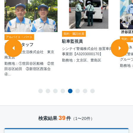
契約・嘱託社員
アルバイト・パート
契約・
駐車監視員
お掃除スタッフ
セキュ
シンテイ警備株式会社 放置車両
日本総合住生活株式会社 東京
極東警
事業部【A3203000170】
南支店
グルー
勤務地：文京区、豊島区
勤務地：①世田谷区船橋 ②世
勤務地
田谷区給田 ③新宿区西落合
④...
39
検索結果
件
（1〜20件）