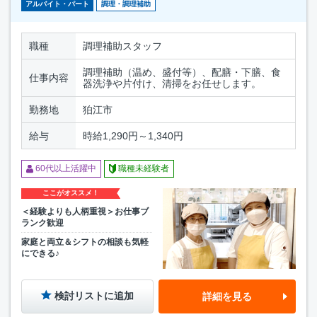
アルバイト・パート
調理・調理補助
職種
調理補助スタッフ
調理補助（温め、盛付等）、配膳・下膳、食
仕事内容
器洗浄や片付け、清掃をお任せします。
勤務地
狛江市
給与
時給1,290円～1,340円
60代以上活躍中
職種未経験者
ここがオススメ！
＜経験よりも人柄重視＞お仕事ブ
ランク歓迎
家庭と両立＆シフトの相談も気軽
にできる♪
検討リストに追加
詳細を見る