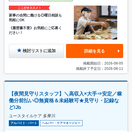
ここがオススメ！
家事の合間に働ける◎曜日相談も
気軽にOK
《履歴書不要》お気軽にご応募く
ださい！
検討リストに追加
詳細を見る
掲載開始日：2026-08-05
掲載終了予定日：2026-08-11
【夜間見守りスタッフ】＼高収入×大手⇒安定／稼
働分前払い◎無資格＆未経験可★見守り・記録な
ど/Jb
ユースタイルケア 多摩川
アルバイト・パート
ヘルパー・ケアマネージャー