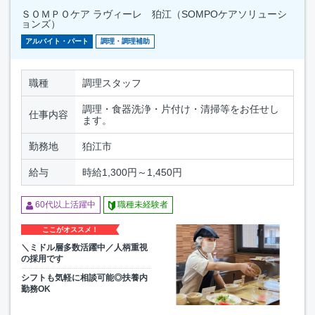
ＳＯＭＰＯケア ラヴィーレ 狛江（SOMPOケアソリューシ
ョンズ）
アルバイト・パート
調理・調理補助
職種
調理スタッフ
調理・食器洗浄・片付け・清掃等をお任せし
仕事内容
ます。
勤務地
狛江市
給与
時給1,300円～1,450円
60代以上活躍中
職種未経験者
ここがオススメ！
＼ミドル層多数活躍中／人柄重視
の採用です
シフトも気軽に相談可能◎扶養内
勤務OK