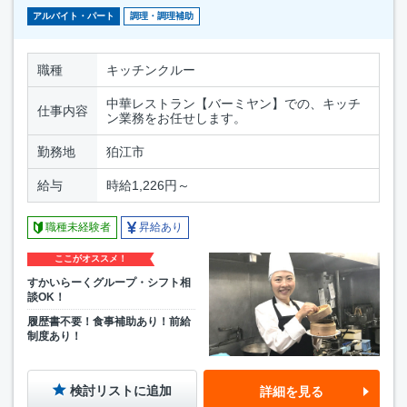
アルバイト・パート
調理・調理補助
職種
キッチンクルー
中華レストラン【バーミヤン】での、キッチ
仕事内容
ン業務をお任せします。
勤務地
狛江市
給与
時給1,226円～
職種未経験者
昇給あり
ここがオススメ！
すかいらーくグループ・シフト相
談OK！
履歴書不要！食事補助あり！前給
制度あり！
検討リストに追加
詳細を見る