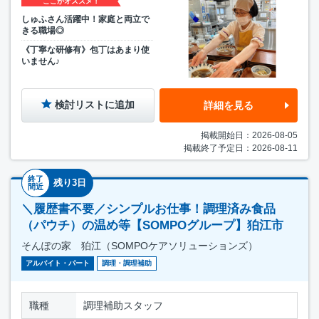
ここがオススメ！
しゅふさん活躍中！家庭と両立で
きる職場◎
《丁寧な研修有》包丁はあまり使
いません♪
検討リストに追加
詳細を見る
掲載開始日：2026-08-05
掲載終了予定日：2026-08-11
終了
残り3日
間近
＼履歴書不要／シンプルお仕事！調理済み食品
（パウチ）の温め等【SOMPOグループ】狛江市
そんぽの家 狛江（SOMPOケアソリューションズ）
アルバイト・パート
調理・調理補助
職種
調理補助スタッフ