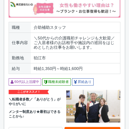
職種
介助補助スタッフ
＼50代からの介護職初チャレンジも大歓迎／
仕事内容
ご入居者様のお話相手や施設内の巡回をはじ
めとしたお仕事をお願いします。
勤務地
狛江市
給与
時給1,350円～時給1,600円
60代以上活躍中
職種未経験者
昇給あり
ここがオススメ！
＼転職者多数／「ありがとう」が
やりがいに
メンター制度あり★最初はできる
ことから♪