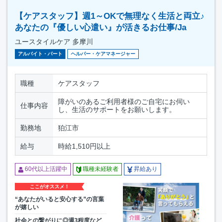
【ケアスタッフ】週1～OKで無理なく生活と両立♪
あなたの『優しい心遣い』が活きるお仕事/Ja
ユースタイルケア 多摩川
アルバイト・パート
ヘルパー・ケアマネージャー
職種
ケアスタッフ
障がいのあるご利用者様のご自宅にお伺い
仕事内容
し、生活のサポートをお願いします。
勤務地
狛江市
給与
時給1,510円以上
60代以上活躍中
職種未経験者
昇給あり
ここがオススメ！
“あなたがいると安心する”の言葉
が嬉しい
社会との繋がりに◎週3程度など