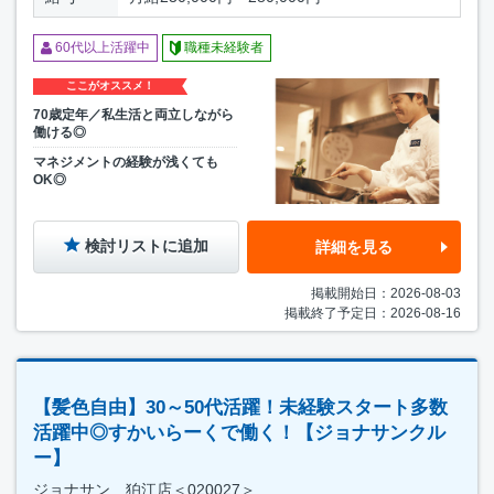
60代以上活躍中
職種未経験者
ここがオススメ！
70歳定年／私生活と両立しながら
働ける◎
マネジメントの経験が浅くても
OK◎
検討リストに追加
詳細を見る
掲載開始日：2026-08-03
掲載終了予定日：2026-08-16
【髪色自由】30～50代活躍！未経験スタート多数
活躍中◎すかいらーくで働く！【ジョナサンクル
ー】
ジョナサン 狛江店＜020027＞