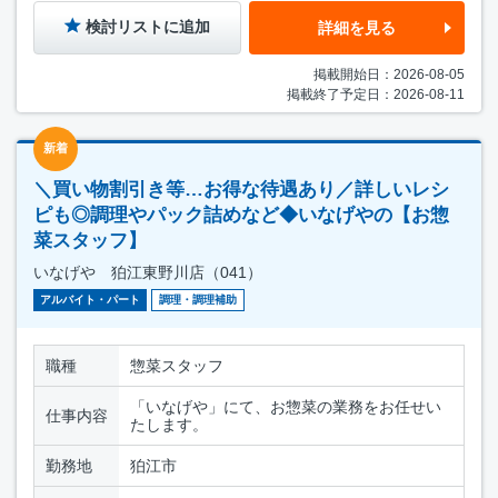
検討リストに追加
詳細を見る
掲載開始日：2026-08-05
掲載終了予定日：2026-08-11
新着
＼買い物割引き等…お得な待遇あり／詳しいレシ
ピも◎調理やパック詰めなど◆いなげやの【お惣
菜スタッフ】
いなげや 狛江東野川店（041）
アルバイト・パート
調理・調理補助
職種
惣菜スタッフ
「いなげや」にて、お惣菜の業務をお任せい
仕事内容
たします。
勤務地
狛江市