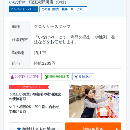
いなげや 狛江東野川店（041）
アルバイト・パート
その他（販売・接客・サービス）
職種
グロサリースタッフ
「いなげや」にて、商品の品出しや陳列、発
仕事内容
注などをお任せします。
勤務地
狛江市
給与
時給1289円
60代以上活躍中
職種未経験者
昇給あり
ここがオススメ！
うれしいお買い物割引や宿泊施設
の優待有◎
シフト相談OK！私生活に合わせ
て働ける◎
検討リストに追加
詳細を見る