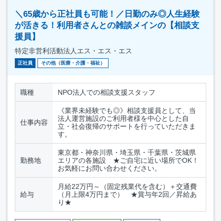
＼65歳から正社員も可能！／日勤のみ◎人生経験
が活きる！利用者さんとの雑談メインの【相談支
援員】
特定非営利活動法人エス・エス・エス
正社員
その他（医療・介護・福祉）
職種
NPO法人での相談支援スタッフ
《業界未経験でも◎》相談支援員として、当
法人運営施設のご利用者様を中心とした自
仕事内容
立・社会復帰のサポートを行っていただきま
す。
東京都・神奈川県・埼玉県・千葉県・茨城県
勤務地
エリアの各施設 ★ご自宅に近い場所でOK！
お気軽にお問い合わせください。
月給22万円～（固定残業代を含む）＋交通費
給与
（月上限4万円まで） ★賞与年2回／昇給あ
り★