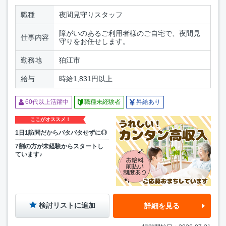
職種
夜間見守りスタッフ
障がいのあるご利用者様のご自宅で、夜間見
仕事内容
守りをお任せします。
勤務地
狛江市
給与
時給1,831円以上
60代以上活躍中
職種未経験者
昇給あり
ここがオススメ！
1日1訪問だからバタバタせずに◎
7割の方が未経験からスタートし
ています♪
検討リストに追加
詳細を見る