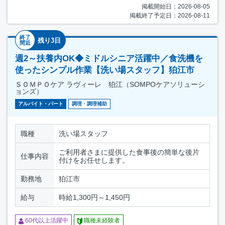
掲載開始日：2026-08-05
掲載終了予定日：2026-08-11
終了
残り3日
間近
週2～扶養内OK◆ミドルシニア活躍中／食洗機を
使ったシンプル作業【洗い場スタッフ】狛江市
ＳＯＭＰＯケア ラヴィーレ 狛江（SOMPOケアソリューシ
ョンズ）
アルバイト・パート
調理・調理補助
職種
洗い場スタッフ
ご利用者さまに提供した食事後の簡単な後片
仕事内容
付けをお任せします。
勤務地
狛江市
給与
時給1,300円～1,450円
60代以上活躍中
職種未経験者