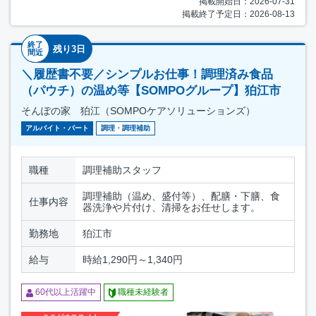
掲載開始日：2026-07-31
掲載終了予定日：2026-08-13
終了
残り3日
間近
＼履歴書不要／シンプルお仕事！調理済み食品
（パウチ）の温め等【SOMPOグループ】狛江市
そんぽの家 狛江（SOMPOケアソリューションズ）
アルバイト・パート
調理・調理補助
職種
調理補助スタッフ
調理補助（温め、盛付等）、配膳・下膳、食
仕事内容
器洗浄や片付け、清掃をお任せします。
勤務地
狛江市
給与
時給1,290円～1,340円
60代以上活躍中
職種未経験者