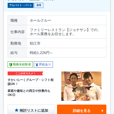
アルバイト・パート
接客
職種
ホールクルー
ファミリーレストラン【ジョナサン】での、
仕事内容
ホール業務をお任せします。
勤務地
狛江市
給与
時給1,226円～
職種未経験者
昇給あり
ここがオススメ！
すかいらーくグループ・シフト相
談OK！
家庭や趣味との両立や扶養内も
OK◎
検討リストに追加
詳細を見る