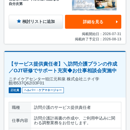
自分次第
検討リストに追加
詳細を見る
掲載開始日：2026-07-31
掲載終了予定日：2026-08-13
【サービス提供責任者】＼訪問介護プランの作成
／OJT研修でサポート充実◆お仕事相談会実施中
ニチイケアセンター狛江元和泉 株式会社ニチイ学
館/B537Q62I33F01
正社員
ヘルパー・ケアマネージャー
職種
訪問介護のサービス提供責任者
訪問介護計画書の作成や、ご利用申込みに関
仕事内容
わる調整業務をお任せします。