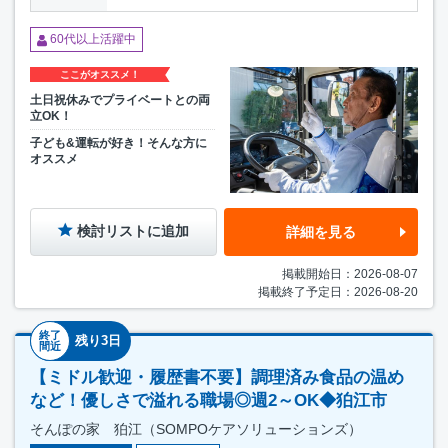
60代以上活躍中
ここがオススメ！
土日祝休みでプライベートとの両
立OK！
子ども&運転が好き！そんな方に
オススメ
検討リストに追加
詳細を見る
掲載開始日：2026-08-07
掲載終了予定日：2026-08-20
終了
残り3日
間近
【ミドル歓迎・履歴書不要】調理済み食品の温め
など！優しさで溢れる職場◎週2～OK◆狛江市
そんぽの家 狛江（SOMPOケアソリューションズ）