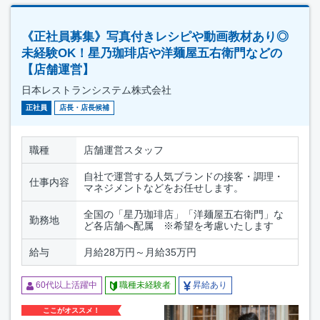
《正社員募集》写真付きレシピや動画教材あり◎
未経験OK！星乃珈琲店や洋麺屋五右衛門などの
【店舗運営】
日本レストランシステム株式会社
正社員
店長・店長候補
職種
店舗運営スタッフ
自社で運営する人気ブランドの接客・調理・
仕事内容
マネジメントなどをお任せします。
全国の「星乃珈琲店」「洋麺屋五右衛門」な
勤務地
ど各店舗へ配属 ※希望を考慮いたします
給与
月給28万円～月給35万円
60代以上活躍中
職種未経験者
昇給あり
ここがオススメ！