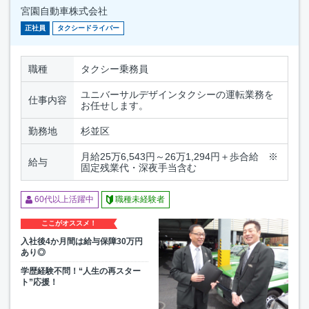
宮園自動車株式会社
正社員
タクシードライバー
職種
タクシー乗務員
ユニバーサルデザインタクシーの運転業務を
仕事内容
お任せします。
勤務地
杉並区
月給25万6,543円～26万1,294円＋歩合給 ※
給与
固定残業代・深夜手当含む
60代以上活躍中
職種未経験者
ここがオススメ！
入社後4か月間は給与保障30万円
あり◎
学歴経験不問！“人生の再スター
ト”応援！