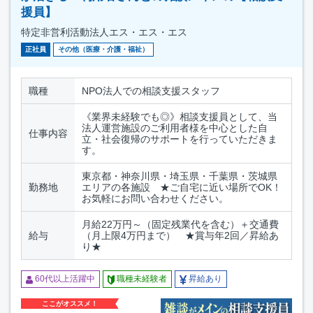
援員】
特定非営利活動法人エス・エス・エス
正社員
その他（医療・介護・福祉）
職種
NPO法人での相談支援スタッフ
《業界未経験でも◎》相談支援員として、当
法人運営施設のご利用者様を中心とした自
仕事内容
立・社会復帰のサポートを行っていただきま
す。
東京都・神奈川県・埼玉県・千葉県・茨城県
勤務地
エリアの各施設 ★ご自宅に近い場所でOK！
お気軽にお問い合わせください。
月給22万円～（固定残業代を含む）＋交通費
給与
（月上限4万円まで） ★賞与年2回／昇給あ
り★
60代以上活躍中
職種未経験者
昇給あり
ここがオススメ！