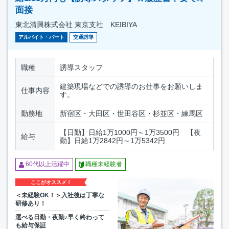
面接
東北清興株式会社 東京支社 KEIBIYA
アルバイト・パート
交通誘導
職種
誘導スタッフ
建築現場などでの誘導のお仕事をお願いしま
仕事内容
す。
勤務地
新宿区・大田区・世田谷区・杉並区・練馬区
【日勤】日給1万1000円～1万3500円 【夜
給与
勤】日給1万2842円～1万5342円
60代以上活躍中
職種未経験者
ここがオススメ！
＜未経験OK！＞入社後は丁寧な
研修あり！
選べる日勤・夜勤♪早く終わって
も給与保証