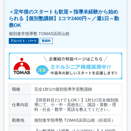
＜定年後のスタートも歓迎＞指導未経験から始め
られる【個別塾講師】1コマ2400円～／週1日～勤
務OK
個別進学指導塾 TOMAS浜田山校
アルバイト・パート
塾講師
職種
完全1対1の個別指導学習塾講師
【得意科目だけでもOK！】1対1の完全個別指
仕事内容
導にて、小・中・高校生に、国語・算数・理
科・社会・数学・英語を教えてください。
勤務地
個別進学指導塾 TOMAS浜田山校（杉並区）