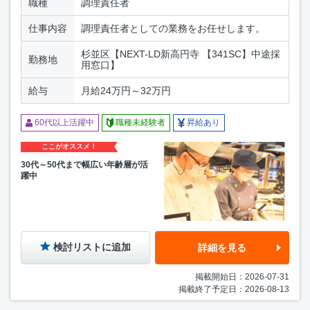
職種
調理責任者
仕事内容
調理責任者としての業務をお任せします。
杉並区【NEXT-LD新高円寺 【341SC】中途採
勤務地
用窓口】
給与
月給24万円～32万円
60代以上活躍中
職種未経験者
昇給あり
ここがオススメ！
30代～50代まで幅広い年齢層が活
躍中
検討リストに追加
詳細を見る
掲載開始日：2026-07-31
掲載終了予定日：2026-08-13