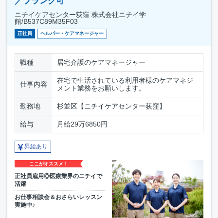
／ブランク可
ニチイケアセンター荻窪 株式会社ニチイ学
館/B537C89M35F03
正社員
ヘルパー・ケアマネージャー
職種
居宅介護のケアマネージャー
在宅で生活されている利用者様のケアマネジ
仕事内容
メント業務をお願いします。
勤務地
杉並区【ニチイケアセンター荻窪】
給与
月給29万6850円
昇給あり
ここがオススメ！
正社員雇用◎医療業界のニチイで
活躍
お仕事相談会＆おさらいレッスン
実施中♪