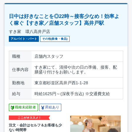
日中は好きなことを◎22時～接客少なめ！効率よ
く稼ぐ【すき家／店舗スタッフ】高井戸駅
すき家 環八高井戸店
アルバイト・パート
その他(飲食・食品)
職種
店舗内スタッフ
すき家にて、清掃や次の日の準備、接客、配
仕事内容
膳盛り付けをお願いします。
勤務地
東京都杉並区高井戸西1-1-28
給与
時給1625円～(深夜手当込) ※交通費支給
職種未経験者
昇給あり
ここがオススメ！
注文・会計はセルフ＆お客様も少
ない時間帯