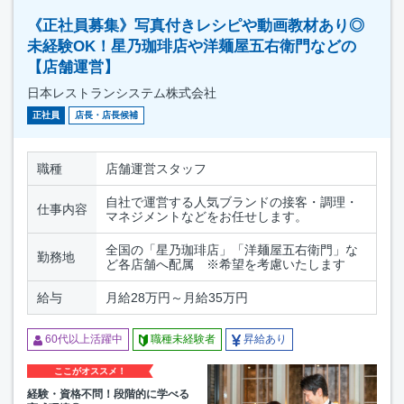
《正社員募集》写真付きレシピや動画教材あり◎
未経験OK！星乃珈琲店や洋麺屋五右衛門などの
【店舗運営】
日本レストランシステム株式会社
正社員
店長・店長候補
職種
店舗運営スタッフ
自社で運営する人気ブランドの接客・調理・
仕事内容
マネジメントなどをお任せします。
全国の「星乃珈琲店」「洋麺屋五右衛門」な
勤務地
ど各店舗へ配属 ※希望を考慮いたします
給与
月給28万円～月給35万円
60代以上活躍中
職種未経験者
昇給あり
ここがオススメ！
経験・資格不問！段階的に学べる