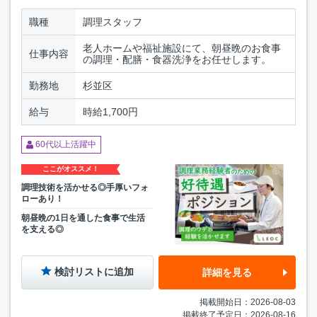
職種
調理スタッフ
老人ホームや福祉施設にて、朝昼晩のお食事
仕事内容
の調理・配膳・食器洗浄をお任せします。
勤務地
杉並区
給与
時給1,700円
60代以上活躍中
ここがオススメ！
調理技術を活かせる◎手厚いフォ
ローあり！
朝昼晩の1日を通した食事で生活
を支える◎
検討リストに追加
詳細を見る
掲載開始日：2026-08-03
掲載終了予定日：2026-08-16