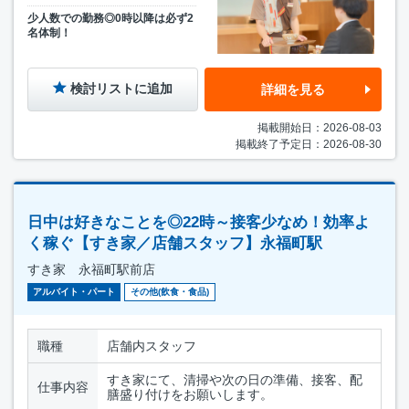
少人数での勤務◎0時以降は必ず2
名体制！
検討リストに追加
詳細を見る
掲載開始日：2026-08-03
掲載終了予定日：2026-08-30
日中は好きなことを◎22時～接客少なめ！効率よ
く稼ぐ【すき家／店舗スタッフ】永福町駅
すき家 永福町駅前店
アルバイト・パート
その他(飲食・食品)
職種
店舗内スタッフ
すき家にて、清掃や次の日の準備、接客、配
仕事内容
膳盛り付けをお願いします。