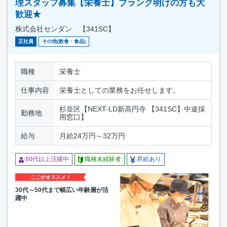
理スタッフ募集【栄養士】ブランク明けの方も大
歓迎★
株式会社センダン 【341SC】
正社員
その他(飲食・食品)
職種
栄養士
仕事内容
栄養士としての業務をお任せします。
杉並区【NEXT-LD新高円寺 【341SC】中途採
勤務地
用窓口】
給与
月給24万円～32万円
60代以上活躍中
職種未経験者
昇給あり
ここがオススメ！
30代～50代まで幅広い年齢層が活
躍中