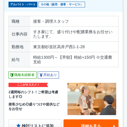
アルバイト・パート
その他（販売・接客・サービス）
職種
接客・調理スタッフ
すき家にて、盛り付けや配膳業務をお任せい
仕事内容
たします。
勤務地
東京都杉並区高井戸西1-1-28
時給1300円～【早朝】時給+150円 ※交通費
給与
支給
職種未経験者
昇給あり
ここがオススメ！
2週間毎のシフト！ご希望は考慮
します◎
接客少なめ◎盛りつけや提供など
をお任せ
検討リストに追加
詳細を見る