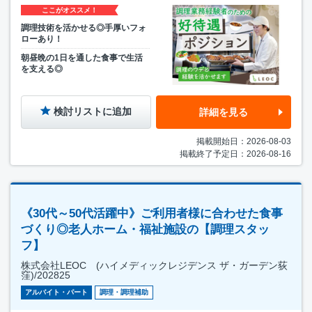
ここがオススメ！
調理技術を活かせる◎手厚いフォ
ローあり！
朝昼晩の1日を通した食事で生活
を支える◎
検討リストに追加
詳細を見る
掲載開始日：2026-08-03
掲載終了予定日：2026-08-16
《30代～50代活躍中》ご利用者様に合わせた食事
づくり◎老人ホーム・福祉施設の【調理スタッ
フ】
株式会社LEOC (ハイメディックレジデンス ザ・ガーデン荻
窪)/202825
アルバイト・パート
調理・調理補助