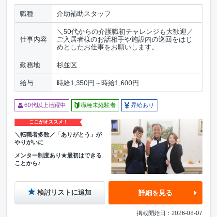
職種
介助補助スタッフ
＼50代からの介護職初チャレンジも大歓迎／
仕事内容
ご入居者様のお話相手や施設内の巡回をはじ
めとしたお仕事をお願いします。
勤務地
杉並区
給与
時給1,350円～時給1,600円
60代以上活躍中
職種未経験者
昇給あり
ここがオススメ！
＼転職者多数／「ありがとう」が
やりがいに
メンター制度あり★最初はできる
ことから♪
検討リストに追加
詳細を見る
掲載開始日：2026-08-07