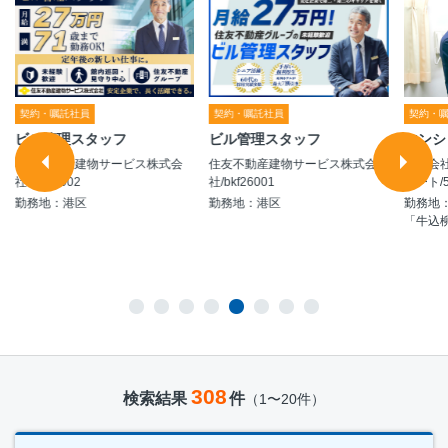
契約・嘱託社員
契約・嘱託社員
契約・
ビル管理スタッフ
ビル管理スタッフ
マンシ
住友不動産建物サービス株式会
住友不動産建物サービス株式会
株式会
社/bkf26002
社/bkf26001
ポート/5
勤務地：港区
勤務地：港区
勤務地
「牛込柳
308
検索結果
件
（1〜20件）