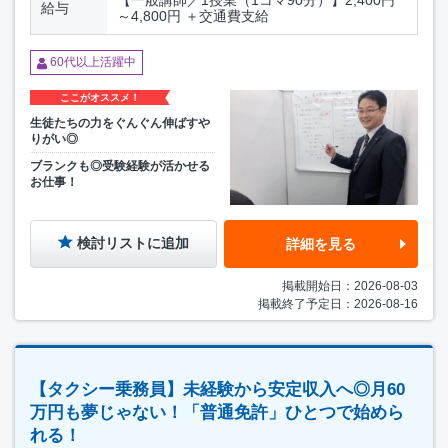
【一般講師／1授業（1コマ90分）】2,400円
給与
～4,800円 ＋交通費支給
60代以上活躍中
ここがオススメ！
生徒たちの力をぐんぐん伸ばすや
りがい◎
ブランクも◎受験経験が活かせる
お仕事！
検討リストに追加
詳細を見る
掲載開始日：2026-08-03
掲載終了予定日：2026-08-16
【タクシー乗務員】未経験から安定収入へ◎月60
万円も夢じゃない！「普通免許」ひとつで始めら
れる！