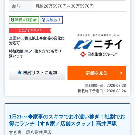
給与
月給28万5970円～30万5970円
職種未経験者
昇給あり
ここがオススメ！
全国1400拠点以上◆生活の変化に
対応可
時短勤務OK／”働き方”にも寄り
添います
検討リストに追加
詳細を見る
掲載開始日：2026-07-28
掲載終了予定日：2026-08-24
1日2h～◆家事のスキマでお小遣い稼ぎ！社割でお
得にランチ【すき家／店舗スタッフ】高井戸駅
すき家 環八高井戸店