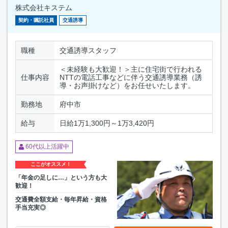
株式会社キステム
契約・嘱託社員
交通誘導
職種
交通誘導スタッフ
＜未経験も大歓迎！＞主に住宅街で行われる
仕事内容
NTTの電話工事などに伴う交通誘導業務（誘
導・お声掛けなど）をお任せいたします。
勤務地
府中市
給与
日給1万1,300円～1万3,420円
60代以上活躍中
ここがオススメ！
「年金の足しに…」という方も大
歓迎！
交通費全額支給・毎年昇給・資格
手当充実◎