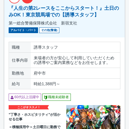
『人生の第2レースをここからスタート！』土日の
みOK！東京競馬場での【誘導スタッフ】
第一総合警備保障株式会社 新宿支社
アルバイト・パート
その他(警備)
職種
誘導スタッフ
来場者の方が安心して利用していただくため
仕事内容
の誘導やご案内業務などをお任せします。
勤務地
府中市
給与
時給1,388円～
60代以上活躍中
職種未経験者
ここがオススメ！
”丁寧さ・ホスピタリティ”が活か
せる仕事
＜積極採用中＞土日曜日に勤務で