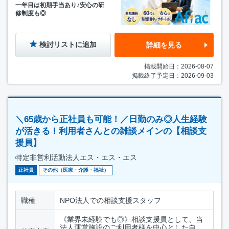
一年目は初期手当あり♪安心の研
修制度も◎
検討リストに追加
詳細を見る
掲載開始日：2026-08-07
掲載終了予定日：2026-09-03
＼65歳から正社員も可能！／日勤のみ◎人生経験
が活きる！利用者さんとの雑談メインの【相談支
援員】
特定非営利活動法人エス・エス・エス
正社員
その他（医療・介護・福祉）
職種
NPO法人での相談支援スタッフ
《業界未経験でも◎》相談支援員として、当
法人運営施設のご利用者様を中心とした自