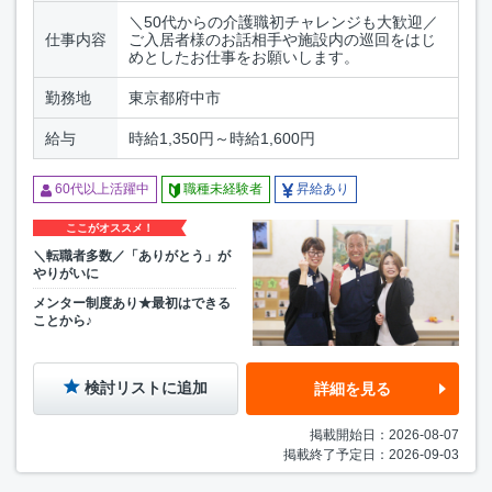
＼50代からの介護職初チャレンジも大歓迎／
仕事内容
ご入居者様のお話相手や施設内の巡回をはじ
めとしたお仕事をお願いします。
勤務地
東京都府中市
給与
時給1,350円～時給1,600円
60代以上活躍中
職種未経験者
昇給あり
ここがオススメ！
＼転職者多数／「ありがとう」が
やりがいに
メンター制度あり★最初はできる
ことから♪
検討リストに追加
詳細を見る
掲載開始日：2026-08-07
掲載終了予定日：2026-09-03