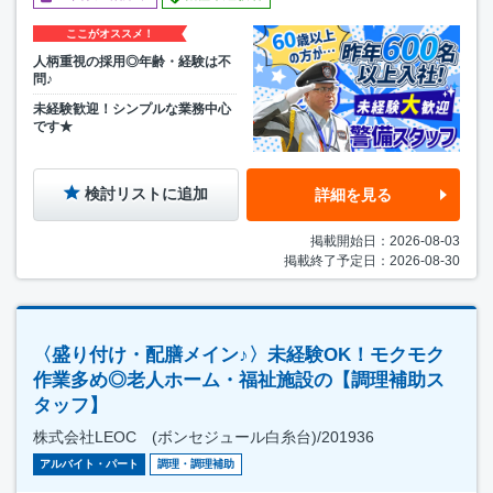
ここがオススメ！
人柄重視の採用◎年齢・経験は不
問♪
未経験歓迎！シンプルな業務中心
です★
検討リストに追加
詳細を見る
掲載開始日：2026-08-03
掲載終了予定日：2026-08-30
〈盛り付け・配膳メイン♪〉未経験OK！モクモク
作業多め◎老人ホーム・福祉施設の【調理補助ス
タッフ】
株式会社LEOC (ボンセジュール白糸台)/201936
アルバイト・パート
調理・調理補助