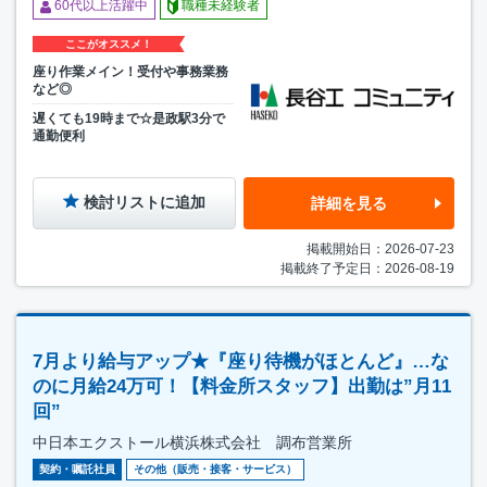
60代以上活躍中
職種未経験者
ここがオススメ！
座り作業メイン！受付や事務業務
など◎
遅くても19時まで☆是政駅3分で
通勤便利
検討リストに追加
詳細を見る
掲載開始日：2026-07-23
掲載終了予定日：2026-08-19
7月より給与アップ★『座り待機がほとんど』…な
のに月給24万可！【料金所スタッフ】出勤は”月11
回”
中日本エクストール横浜株式会社 調布営業所
契約・嘱託社員
その他（販売・接客・サービス）