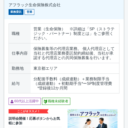
アフラック生命保険株式会社
業務委託
営業
営業（生命保険） ※詳細は「SP（ストラテ
職種
ジック・パートナー）制度とは」をご参照く
ださい。
保険募集等の代理店業務。 個人代理店として
仕事内容
当社と代理店業務委託契約締結後、当社が承
認する代理店との共同保険募集を行います。
勤務地
東京都エリア
分配後手数料（成績連動）＋業務制限手当
給与
（成績連動）＋初動期手当*ーSP制度管理費
*登録後12か月間
60代以上活躍中
職種未経験者
ここがオススメ！
説明会開催！応募ボタンからお気
軽に参加