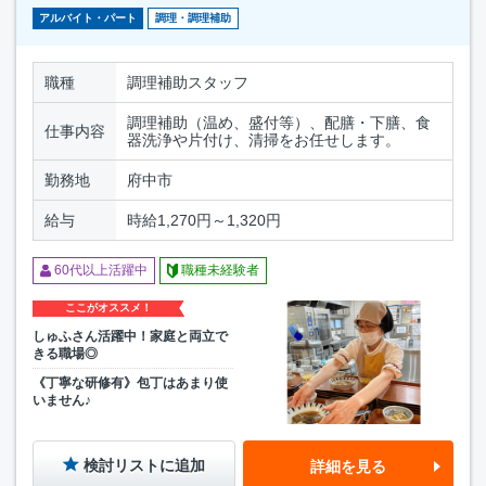
アルバイト・パート
調理・調理補助
職種
調理補助スタッフ
調理補助（温め、盛付等）、配膳・下膳、食
仕事内容
器洗浄や片付け、清掃をお任せします。
勤務地
府中市
給与
時給1,270円～1,320円
60代以上活躍中
職種未経験者
ここがオススメ！
しゅふさん活躍中！家庭と両立で
きる職場◎
《丁寧な研修有》包丁はあまり使
いません♪
検討リストに追加
詳細を見る