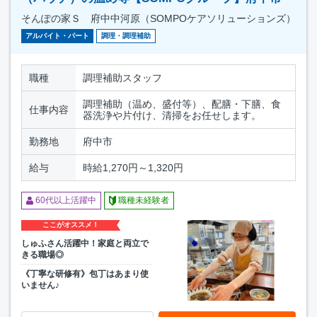
そんぽの家Ｓ 府中中河原（SOMPOケアソリューションズ）
アルバイト・パート
調理・調理補助
職種
調理補助スタッフ
調理補助（温め、盛付等）、配膳・下膳、食
仕事内容
器洗浄や片付け、清掃をお任せします。
勤務地
府中市
給与
時給1,270円～1,320円
60代以上活躍中
職種未経験者
ここがオススメ！
しゅふさん活躍中！家庭と両立で
きる職場◎
《丁寧な研修有》包丁はあまり使
いません♪