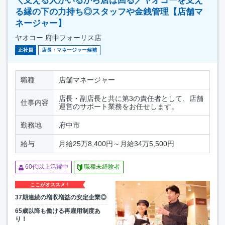
＼支える人がいるから店は回る／ヤオコーを支え
る縁の下の力持ち◎スタッフや金銭管理【店舗マ
ネージャー】
ヤオコー 府中フォーリス店
正社員
店長・マネージャー候補
職種
店舗マネージャー
店長・副店長と共に第3の責任者として、店舗
仕事内容
運営のサポート業務をお任せします。
勤務地
府中市
給与
月給25万8,400円～月給34万5,500円
60代以上活躍中
職種未経験者
ここがオススメ！
37期連続の増収増益の安定企業◎
65歳以降も働ける再雇用制度あ
り！