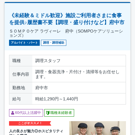
《未経験＆ミドル歓迎》施設ご利用者さまに食事
を提供♪履歴書不要【調理・盛り付けなど】府中市
ＳＯＭＰＯケア ラヴィーレ 府中（SOMPOケアソリューシ
ョンズ）
アルバイト・パート
調理・調理補助
職種
調理スタッフ
調理・食器洗浄・片付け・清掃等をお任せし
仕事内容
ます。
勤務地
府中市
給与
時給1,290円～1,440円
60代以上活躍中
職種未経験者
ここがオススメ！
人の良さが魅力◎ホスピタリティ