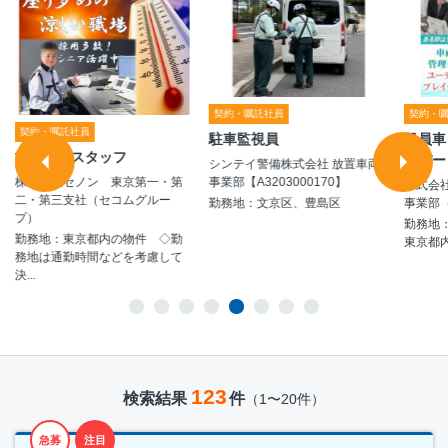
契約・嘱託社員
契約・
契約・嘱託社員
駐車監視員
役員車
施設警備スタッフ
イバー
シンテイ警備株式会社 放置車両
事業部【A3203000170】
株式会社セノン 東京第一・第
株式会
二・第三支社（セコムグルー
勤務地：文京区、豊島区
事業部
プ）
勤務地
勤務地：東京都内の物件 ◇勤
東京都
務地は通勤時間などを考慮して
決...
123
検索結果
件
（1〜20件）
急募
注目