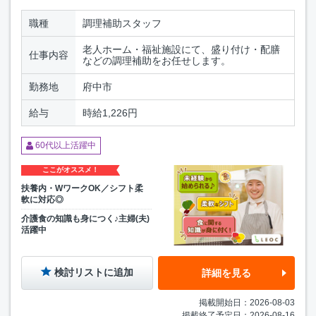
職種
調理補助スタッフ
老人ホーム・福祉施設にて、盛り付け・配膳
仕事内容
などの調理補助をお任せします。
勤務地
府中市
給与
時給1,226円
60代以上活躍中
ここがオススメ！
扶養内・WワークOK／シフト柔
軟に対応◎
介護食の知識も身につく♪主婦(夫)
活躍中
検討リストに追加
詳細を見る
掲載開始日：2026-08-03
掲載終了予定日：2026-08-16