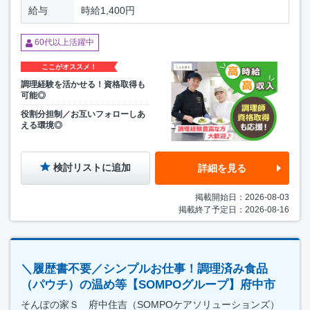
給与
時給1,400円
60代以上活躍中
ここがオススメ！
調理経験を活かせる！資格取得も
可能◎
役割分担制／お互いフォローしあ
える環境◎
検討リストに追加
詳細を見る
掲載開始日：2026-08-03
掲載終了予定日：2026-08-16
＼履歴書不要／シンプルお仕事！調理済み食品
（パウチ）の温め等【SOMPOグループ】府中市
そんぽの家Ｓ 府中住吉（SOMPOケアソリューションズ）