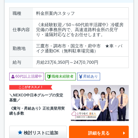
職種
料金所案内スタッフ
《未経験歓迎／50～60代前半活躍中》冷暖房
仕事内容
完備の事務所内で、高速道路料金所の見守
り・遠隔対応などをお任せします。
三鷹市・調布市・国立市・府中市 ★車・バ
勤務地
イク通勤OK（無料駐車場完備）
給与
月給23万6,350円～24万0,700円
60代以上活躍中
職種未経験者
昇給あり
ここがオススメ！
＼NEXCO中日本グループの安定
基盤／
《賞与・昇給あり》正社員登用実
績も多数
検討リストに追加
詳細を見る