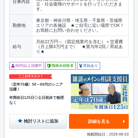
仕事内容
立・社会復帰のサポートを行っていただきま
す。
東京都・神奈川県・埼玉県・千葉県・茨城県
勤務地
エリアの各施設 ★ご自宅に近い場所でOK！
お気軽にお問い合わせください。
月給22万円～（固定残業代を含む）＋交通費
給与
（月上限4万円まで） ★賞与年2回／昇給あ
り★
60代以上活躍中
職種未経験者
昇給あり
ここがオススメ！
〈定年70歳〉50～60代のシニア
活躍！
年間休日125日◇土日祝休で無理
なく
検討リストに追加
詳細を見る
掲載開始日：2026-08-03