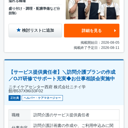
溢れる職場
盛り付け・調理・配膳準備など分
担制♪
検討リストに追加
詳細を見る
掲載開始日：2026-08-05
掲載終了予定日：2026-08-11
【サービス提供責任者】＼訪問介護プランの作成
／OJT研修でサポート充実◆お仕事相談会実施中
ニチイケアセンター西府 株式会社ニチイ学
館/B537X96I33F02
正社員
ヘルパー・ケアマネージャー
職種
訪問介護のサービス提供責任者
訪問介護計画書の作成や、ご利用申込みに関
仕事内容