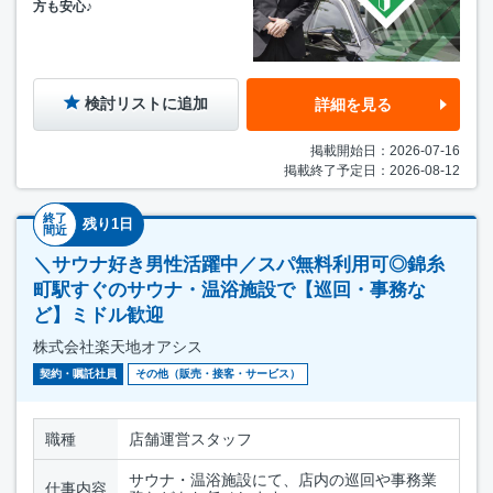
方も安心♪
検討リストに追加
詳細を見る
掲載開始日：2026-07-16
掲載終了予定日：2026-08-12
終了
残り1日
間近
＼サウナ好き男性活躍中／スパ無料利用可◎錦糸
町駅すぐのサウナ・温浴施設で【巡回・事務な
ど】ミドル歓迎
株式会社楽天地オアシス
契約・嘱託社員
その他（販売・接客・サービス）
職種
店舗運営スタッフ
サウナ・温浴施設にて、店内の巡回や事務業
仕事内容