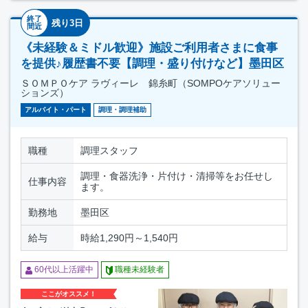
終了
残り3日
間近
《未経験＆ミドル歓迎》施設ご利用者さまに食事
を提供♪履歴書不要【調理・盛り付けなど】墨田区
ＳＯＭＰＯケア ラヴィーレ 錦糸町（SOMPOケアソリュー
ションズ）
アルバイト・パート
調理・調理補助
職種
調理スタッフ
調理・食器洗浄・片付け・清掃等をお任せし
仕事内容
ます。
勤務地
墨田区
給与
時給1,290円～1,540円
60代以上活躍中
職種未経験者
ここがオススメ！