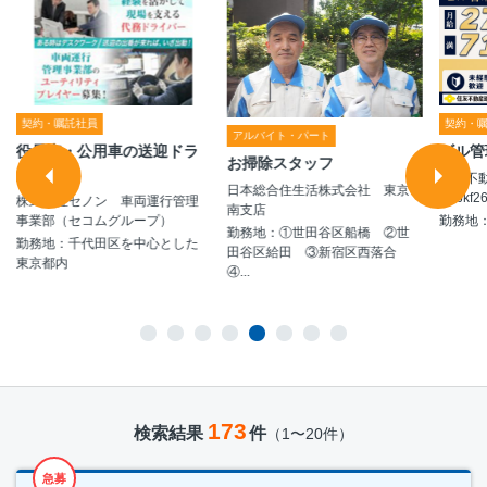
契約・嘱託社員
契約・
アルバイト・パート
役員車・公用車の送迎ドラ
ビル管
お掃除スタッフ
イバー
住友不
日本総合住生活株式会社 東京
社/bkf2
株式会社セノン 車両運行管理
南支店
事業部（セコムグループ）
勤務地
勤務地：①世田谷区船橋 ②世
勤務地：千代田区を中心とした
田谷区給田 ③新宿区西落合
東京都内
④...
173
検索結果
件
（1〜20件）
急募