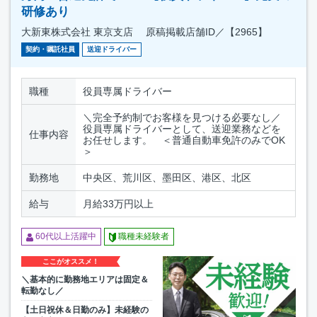
研修あり
大新東株式会社 東京支店 原稿掲載店舗ID／【2965】
契約・嘱託社員
送迎ドライバー
職種
役員専属ドライバー
＼完全予約制でお客様を見つける必要なし／
役員専属ドライバーとして、送迎業務などを
仕事内容
お任せします。 ＜普通自動車免許のみでOK
＞
勤務地
中央区、荒川区、墨田区、港区、北区
給与
月給33万円以上
60代以上活躍中
職種未経験者
ここがオススメ！
＼基本的に勤務地エリアは固定＆
転勤なし／
【土日祝休＆日勤のみ】未経験の