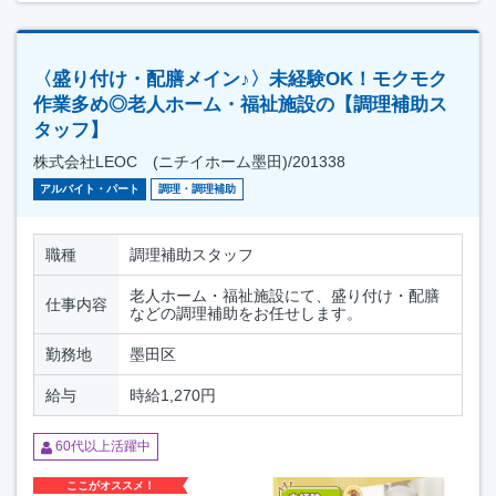
〈盛り付け・配膳メイン♪〉未経験OK！モクモク
作業多め◎老人ホーム・福祉施設の【調理補助ス
タッフ】
株式会社LEOC (ニチイホーム墨田)/201338
アルバイト・パート
調理・調理補助
職種
調理補助スタッフ
老人ホーム・福祉施設にて、盛り付け・配膳
仕事内容
などの調理補助をお任せします。
勤務地
墨田区
給与
時給1,270円
60代以上活躍中
ここがオススメ！