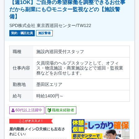
【週1OK】ご自身の希望稼働を調整できるお仕事
だから副業にも◎モニター監視などの【施設警
備】
SPD株式会社 東京西巡回センター/TW122
契約・嘱託社員
施設警備
職種
施設内巡回受付スタッフ
欠員現場のヘルプスタッフとして、オフィ
仕事内容
ス・物流施設・商業施設などで巡回・監視業
務などをお任せします。
勤務地
墨田区エリア
給与
時給1400円～
60代以上活躍中
職種未経験者
ここがオススメ！
屋内勤務メイン◎天候にも左右さ
れにくい♪