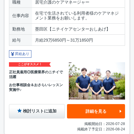
職種
居宅介護のケアマネージャー
在宅で生活されている利用者様のケアマネジ
仕事内容
メント業務をお願いします。
勤務地
墨田区【ニチイケアセンターおしあげ】
給与
月給29万6850円～31万1850円
昇給あり
ここがオススメ！
正社員雇用◎医療業界のニチイで
活躍
お仕事相談会＆おさらいレッスン
実施中♪
検討リストに追加
詳細を見る
掲載開始日：2026-07-28
掲載終了予定日：2026-08-24