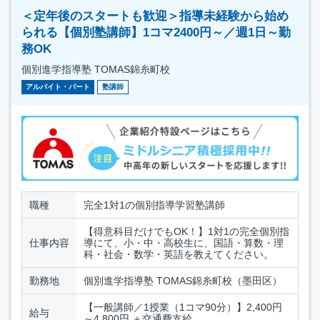
＜定年後のスタートも歓迎＞指導未経験から始め
られる【個別塾講師】1コマ2400円～／週1日～勤
務OK
個別進学指導塾 TOMAS錦糸町校
アルバイト・パート
塾講師
職種
完全1対1の個別指導学習塾講師
【得意科目だけでもOK！】1対1の完全個別指
仕事内容
導にて、小・中・高校生に、国語・算数・理
科・社会・数学・英語を教えてください。
勤務地
個別進学指導塾 TOMAS錦糸町校（墨田区）
【一般講師／1授業（1コマ90分）】2,400円
給与
～4,800円 ＋交通費支給