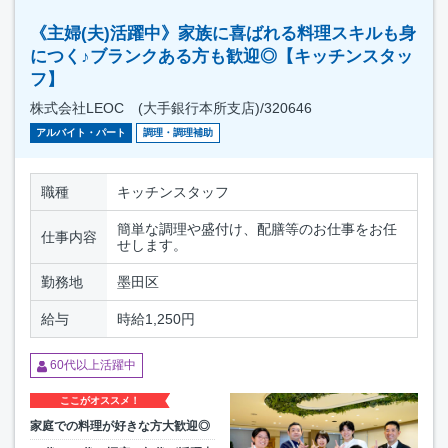
《主婦(夫)活躍中》家族に喜ばれる料理スキルも身
につく♪ブランクある方も歓迎◎【キッチンスタッ
フ】
株式会社LEOC (大手銀行本所支店)/320646
アルバイト・パート
調理・調理補助
職種
キッチンスタッフ
簡単な調理や盛付け、配膳等のお仕事をお任
仕事内容
せします。
勤務地
墨田区
給与
時給1,250円
60代以上活躍中
ここがオススメ！
家庭での料理が好きな方大歓迎◎