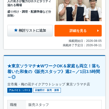
人の良さが魅力◎ホスピタリティ
溢れる職場
盛り付け・調理・配膳準備など分
担制♪
検討リストに追加
詳細を見る
掲載開始日：2026-08-05
掲載終了予定日：2026-08-11
★東京ソラマチ★WワークOK＆家庭も両立！落ち
着いた和食の《販売スタッフ》週2～／1日3.5時間
～◎
古市庵・梅の花テイクアウトショップ 東京ソラマチ店
アルバイト・パート
店舗受付・販売・接客
職種
販売スタッフ