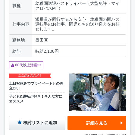
幼稚園送迎バスドライバー（大型免許・マイ
職種
クロバスMT）
添乗員が同行するから安心！幼稚園の園バス
仕事内容
運転手のお仕事。園児たちの送り迎えをお任
せします。
勤務地
墨田区
給与
時給2,100円
60代以上活躍中
ここがオススメ！
土日祝休みでプライベートとの両
立OK！
子ども&運転が好き！そんな方に
オススメ
検討リストに追加
詳細を見る