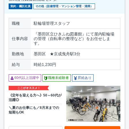
契約・嘱託社員
その他（設備管理・マンション管理・清掃）
職種
駐輪場管理スタッフ
『墨田区立ひきふね図書館』にて屋内駐輪場
仕事内容
の管理（自転車の整理など）をお任せしま
す。
勤務地
墨田区 ★京成曳舟駅3分
給与
時給1,230円
60代以上活躍中
職種未経験者
昇給あり
ここがオススメ！
《定年を迎える方へ》50～60代が
活躍◎
＼夏のお仕事にも／8月末までの
短期もOK