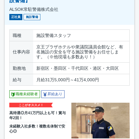
設警備】
ALSOK常駐警備株式会社
正社員
施設警備
職種
施設警備スタッフ
京王プラザホテルや衆議院議員会館など、有
仕事内容
名施設の安全を守る施設警備をお任せしま
す。（※他現場も多数あり！）
勤務地
新宿区・墨田区・千代田区・港区・大田区
給与
月給31万5,000円～41万4,000円
職種未経験者
昇給あり
ここがオススメ！
高待遇◎月41万円以上も可！賞与
年2回！
未経験入社多数！複数名体制で安
心◎