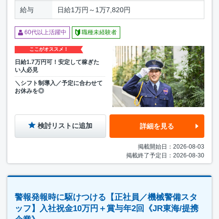
給与
日給1万円～1万7,820円
60代以上活躍中
職種未経験者
ここがオススメ！
日給1.7万円可！安定して稼ぎた
い人必見
＼シフト制導入／予定に合わせて
お休みを◎
検討リストに追加
詳細を見る
掲載開始日：2026-08-03
掲載終了予定日：2026-08-30
警報発報時に駆けつける【正社員／機械警備スタ
ッフ】入社祝金10万円＋賞与年2回《JR東海/提携