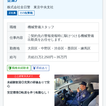
企業》
株式会社全日警 東京中央支社
正社員
その他(警備)
職種
機械警備スタッフ
ご契約先の警報発報時に駆けつける機械警備
仕事内容
出動員をお任せします。
勤務地
大田区・中野区・渋谷区・墨田区・練馬区
給与
月給21万2,250円～35万円
職種未経験者
昇給あり
ここがオススメ！
未経験歓迎◎充実の研修ありで安
心
安定環境◎転居を伴う転勤なし！