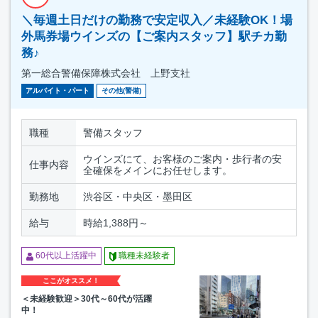
＼毎週土日だけの勤務で安定収入／未経験OK！場
外馬券場ウインズの【ご案内スタッフ】駅チカ勤
務♪
第一総合警備保障株式会社 上野支社
アルバイト・パート
その他(警備)
職種
警備スタッフ
ウインズにて、お客様のご案内・歩行者の安
仕事内容
全確保をメインにお任せします。
勤務地
渋谷区・中央区・墨田区
給与
時給1,388円～
60代以上活躍中
職種未経験者
ここがオススメ！
＜未経験歓迎＞30代～60代が活躍
中！