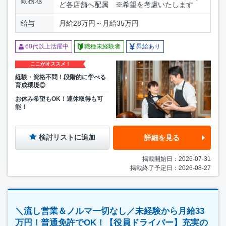
勤務地
ど各店舗へ配属 ※希望を考慮いたします
給与
月給28万円～月給35万円
60代以上活躍中
職種未経験者
昇給あり
ここがオススメ！
経験・資格不問！段階的に学べる
育成環境◎
お休み希望もOK！連休取得も可
能！
検討リストに追加
詳細を見る
掲載開始日：2026-07-31
掲載終了予定日：2026-08-27
＼流し営業＆ノルマ一切なし／未経験から月給33
万円！普通免許でOK！【役員ドライバー】充実の