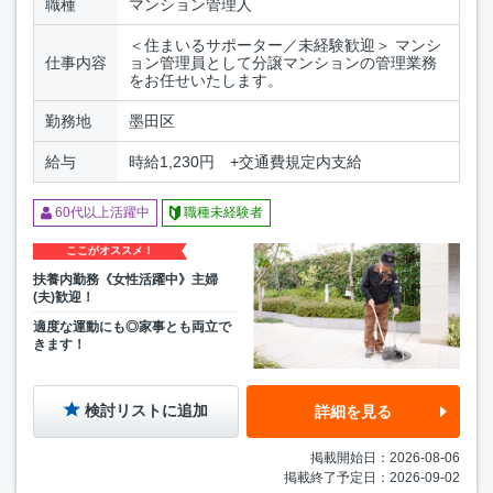
職種
マンション管理人
＜住まいるサポーター／未経験歓迎＞ マンシ
仕事内容
ョン管理員として分譲マンションの管理業務
をお任せいたします。
勤務地
墨田区
給与
時給1,230円 +交通費規定内支給
60代以上活躍中
職種未経験者
ここがオススメ！
扶養内勤務《女性活躍中》主婦
(夫)歓迎！
適度な運動にも◎家事とも両立で
きます！
検討リストに追加
詳細を見る
掲載開始日：2026-08-06
掲載終了予定日：2026-09-02