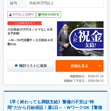
給与
月給28万円以上
60代以上活躍中
職種未経験者
ここがオススメ！
入社祝金10万円＆ノルマなし＆完
全予約制
＜40～50代活躍中＞土日祝休＆日
勤のみ
検討リストに追加
詳細を見る
掲載開始日：2026-07-16
掲載終了予定日：2026-08-12
《早く終わっても満額支給》警備の不安は“時
間”だから日給保証！週1日～・WワークOK【警備