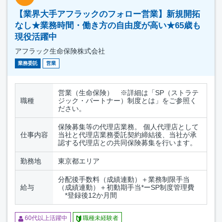
【業界大手アフラックのフォロー営業】新規開拓
なし★業務時間・働き方の自由度が高い★65歳も
現役活躍中
アフラック生命保険株式会社
業務委託
営業
営業（生命保険） ※詳細は「SP（ストラテ
職種
ジック・パートナー）制度とは」をご参照く
ださい。
保険募集等の代理店業務。 個人代理店として
仕事内容
当社と代理店業務委託契約締結後、当社が承
認する代理店との共同保険募集を行います。
勤務地
東京都エリア
分配後手数料（成績連動）＋業務制限手当
給与
（成績連動）＋初動期手当*ーSP制度管理費
*登録後12か月間
60代以上活躍中
職種未経験者