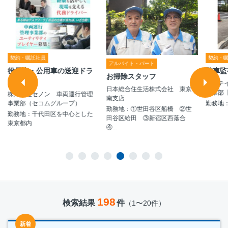
契約・嘱託社員
契約・
アルバイト・パート
役員車・公用車の送迎ドラ
駐車監
お掃除スタッフ
イバー
シンテ
日本総合住生活株式会社 東京
事業部【A
株式会社セノン 車両運行管理
南支店
事業部（セコムグループ）
勤務地
勤務地：①世田谷区船橋 ②世
勤務地：千代田区を中心とした
田谷区給田 ③新宿区西落合
東京都内
④...
198
検索結果
件
（1〜20件）
新着