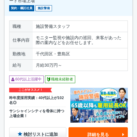
ード市場上場
契約・嘱託社員
施設警備
職種
施設警備スタッフ
モニター監視や施設内の巡回、来客があった
仕事内容
際の案内などをお任せします。
勤務地
千代田区・豊島区
給与
月給30万円～
60代以上活躍中
職種未経験者
ここがオススメ！
昨年度採用実績：40代以上が102
名◎
サンシャインシティを母体に持つ
上場企業！
検討リストに追加
詳細を見る