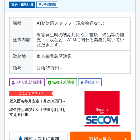
契約・嘱託社員
その他(警備)
職種
ATM対応スタッフ（現金輸送なし）
障害発生時の初期対応や、書類・備品等の補
仕事内容
充・回収など、ATMに関わる業務に就いてい
ただきます。
勤務地
東京都豊島区池袋
給与
月給25万円～
60代以上活躍中
職種未経験者
昇給あり
ここがオススメ！
収入面も毎月安定！月25.0万円～
現金持ち運びナシ！快適な利用を
支える仕事
検討リストに追加
詳細を見る