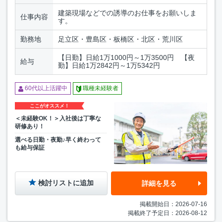
建築現場などでの誘導のお仕事をお願いしま
仕事内容
す。
勤務地
足立区・豊島区・板橋区・北区・荒川区
【日勤】日給1万1000円～1万3500円 【夜
給与
勤】日給1万2842円～1万5342円
60代以上活躍中
職種未経験者
ここがオススメ！
＜未経験OK！＞入社後は丁寧な
研修あり！
選べる日勤・夜勤♪早く終わって
も給与保証
検討リストに追加
詳細を見る
掲載開始日：2026-07-16
掲載終了予定日：2026-08-12