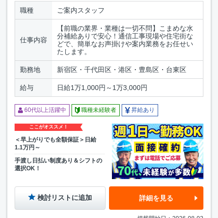
職種
ご案内スタッフ
【前職の業界・業種は一切不問】こまめな水
分補給ありで安心！通信工事現場や住宅街な
仕事内容
どで、簡単なお声掛けや案内業務をお任せい
たします。
勤務地
新宿区・千代田区・港区・豊島区・台東区
給与
日給1万1,000円～1万3,000円
60代以上活躍中
職種未経験者
昇給あり
ここがオススメ！
＜早上がりでも全額保証＞日給
1.1万円～
手渡し日払い制度あり＆シフトの
選択OK！
検討リストに追加
詳細を見る