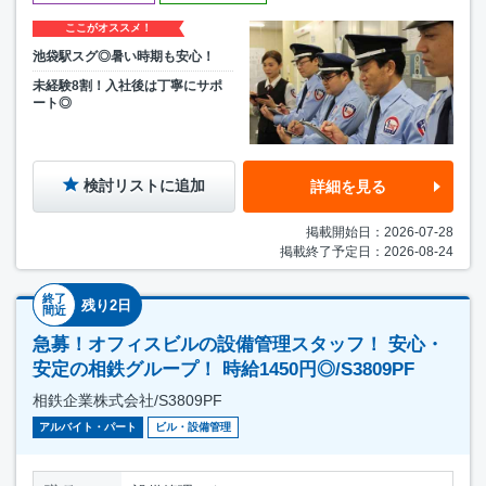
ここがオススメ！
池袋駅スグ◎暑い時期も安心！
未経験8割！入社後は丁寧にサポ
ート◎
検討リストに追加
詳細を見る
掲載開始日：2026-07-28
掲載終了予定日：2026-08-24
終了
残り2日
間近
急募！オフィスビルの設備管理スタッフ！ 安心・
安定の相鉄グループ！ 時給1450円◎/S3809PF
相鉄企業株式会社/S3809PF
アルバイト・パート
ビル・設備管理