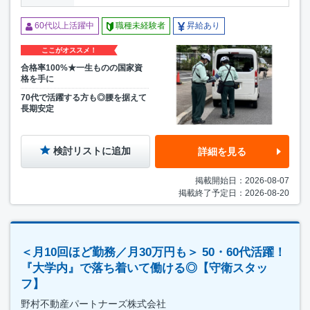
60代以上活躍中
職種未経験者
昇給あり
ここがオススメ！
合格率100%★一生ものの国家資
格を手に
70代で活躍する方も◎腰を据えて
長期安定
検討リストに追加
詳細を見る
掲載開始日：2026-08-07
掲載終了予定日：2026-08-20
＜月10回ほど勤務／月30万円も＞ 50・60代活躍！
『大学内』で落ち着いて働ける◎【守衛スタッ
フ】
野村不動産パートナーズ株式会社