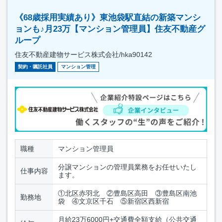
《68歳採用実績あり》東池袋駅直結の新築マンシ
ョンも♪月23万【マンション管理員】住友不動産グ
ループ
住友不動産建物サービス株式会社/hka90142
契約・嘱託社員
マンション管理
職種
マンション管理員
分譲マンションの管理員業務をお任せいたし
仕事内容
ます。
①北区赤羽北 ②豊島区高田 ③豊島区南池
勤務地
袋 ④文京区千石 ⑤新宿区西新宿
月給23万6000円+交通費全額支給（公共交通