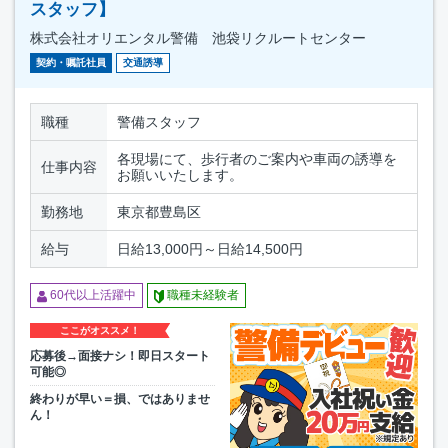
スタッフ】
株式会社オリエンタル警備 池袋リクルートセンター
契約・嘱託社員
交通誘導
職種
警備スタッフ
各現場にて、歩行者のご案内や車両の誘導を
仕事内容
お願いいたします。
勤務地
東京都豊島区
給与
日給13,000円～日給14,500円
60代以上活躍中
職種未経験者
ここがオススメ！
応募後→面接ナシ！即日スタート
可能◎
終わりが早い＝損、ではありませ
ん！