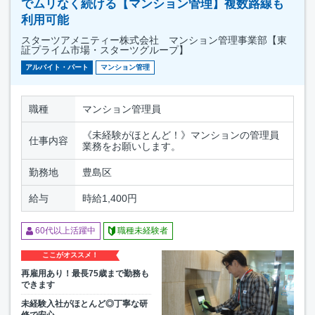
でムリなく続ける【マンション管理】複数路線も
利用可能
スターツアメニティー株式会社 マンション管理事業部【東
証プライム市場・スターツグループ】
アルバイト・パート
マンション管理
職種
マンション管理員
《未経験がほとんど！》マンションの管理員
仕事内容
業務をお願いします。
勤務地
豊島区
給与
時給1,400円
60代以上活躍中
職種未経験者
ここがオススメ！
再雇用あり！最長75歳まで勤務も
できます
未経験入社がほとんど◎丁寧な研
修で安心