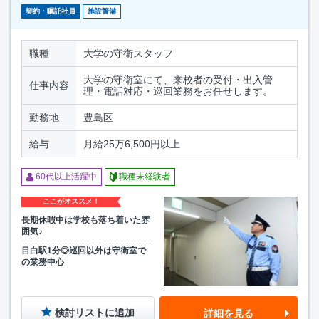
契約・嘱託社員
施設警備
職種
大学の守衛スタッフ
大学の守衛室にて、来校者の受付・出入管
仕事内容
理・電話対応・巡回業務をお任せします。
勤務地
豊島区
給与
月給25万6,500円以上
60代以上活躍中
職種未経験者
ここがオススメ！
長期休暇中は学校も落ち着いた雰
囲気♪
目白駅1分◎巡回以外は守衛室で
の業務中心
検討リストに追加
詳細を見る