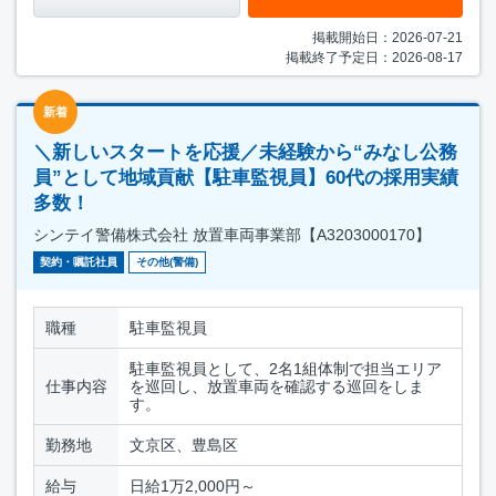
掲載開始日：2026-07-21
掲載終了予定日：2026-08-17
新着
＼新しいスタートを応援／未経験から“みなし公務
員”として地域貢献【駐車監視員】60代の採用実績
多数！
シンテイ警備株式会社 放置車両事業部【A3203000170】
契約・嘱託社員
その他(警備)
職種
駐車監視員
駐車監視員として、2名1組体制で担当エリア
仕事内容
を巡回し、放置車両を確認する巡回をしま
す。
勤務地
文京区、豊島区
給与
日給1万2,000円～