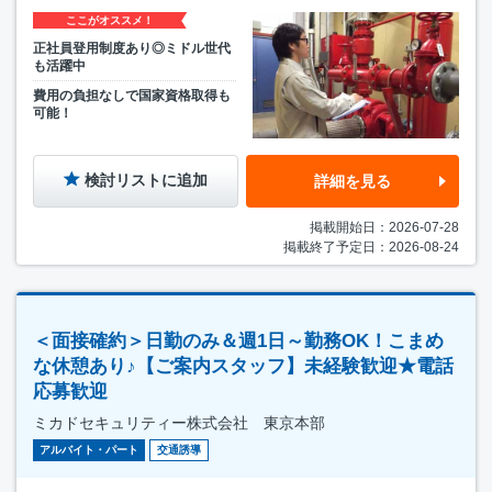
ここがオススメ！
正社員登用制度あり◎ミドル世代
も活躍中
費用の負担なしで国家資格取得も
可能！
検討リストに追加
詳細を見る
掲載開始日：2026-07-28
掲載終了予定日：2026-08-24
＜面接確約＞日勤のみ＆週1日～勤務OK！こまめ
な休憩あり♪【ご案内スタッフ】未経験歓迎★電話
応募歓迎
ミカドセキュリティー株式会社 東京本部
アルバイト・パート
交通誘導