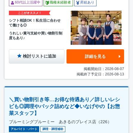
60代以上活躍中
職種未経験者
昇給あり
ここがオススメ！
シフト相談OK！私生活に合わせ
て働ける◎
うれしい賞与支給や買い物割引制
度もあり♪
検討リストに追加
詳細を見る
掲載開始日：2026-08-07
掲載終了予定日：2026-08-13
＼買い物割引き等…お得な待遇あり／詳しいレシ
ピも◎調理やパック詰めなど◆いなげやの【お惣
菜スタッフ】
ブルーミングブルーミー あきるのプレイス店（226）
アルバイト・パート
調理・調理補助