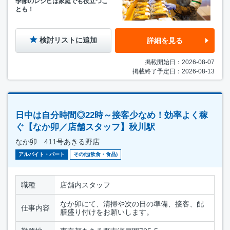
季節のレシピは家庭でも役立つこ
とも！
検討リストに追加
詳細を見る
掲載開始日：2026-08-07
掲載終了予定日：2026-08-13
日中は自分時間◎22時～接客少なめ！効率よく稼
ぐ【なか卯／店舗スタッフ】秋川駅
なか卯 411号あきる野店
アルバイト・パート
その他(飲食・食品)
職種
店舗内スタッフ
なか卯にて、清掃や次の日の準備、接客、配
仕事内容
膳盛り付けをお願いします。