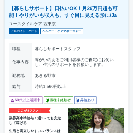
【暮らしサポート】日払いOK！月26万円超も可
能！やりがいも収入も、すぐ目に見える形に/Ja
ユースタイルケア 西東京
アルバイト・パート
ヘルパー・ケアマネージャー
職種
暮らしサポートスタッフ
障がいのあるご利用者様のご自宅にお伺い
仕事内容
し、生活のサポートをお願いします。
勤務地
あきる野市
給与
時給1,560円以上
60代以上活躍中
職種未経験者
昇給あり
ここがオススメ！
業界高水準給与！週1～でも安定
して稼げる
生活と両立しやすい♪バランスは