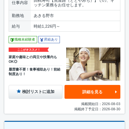
回転寿司【魚屋路（ととやみち）】での、キ
仕事内容
ッチン業務をお任せします。
勤務地
あきる野市
給与
時給1,226円～
職種未経験者
昇給あり
ここがオススメ！
家庭や趣味との両立や扶養内も
OK◎
履歴書不要！食事補助あり！前給
制度あり！
検討リストに追加
詳細を見る
掲載開始日：2026-08-03
掲載終了予定日：2026-08-30