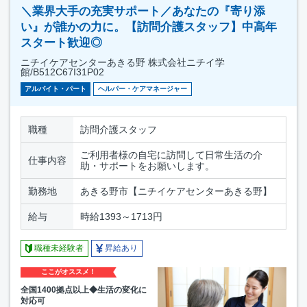
＼業界大手の充実サポート／あなたの『寄り添
い』が誰かの力に。【訪問介護スタッフ】中高年
スタート歓迎◎
ニチイケアセンターあきる野 株式会社ニチイ学
館/B512C67I31P02
アルバイト・パート
ヘルパー・ケアマネージャー
職種
訪問介護スタッフ
ご利用者様の自宅に訪問して日常生活の介
仕事内容
助・サポートをお願いします。
勤務地
あきる野市【ニチイケアセンターあきる野】
給与
時給1393～1713円
職種未経験者
昇給あり
ここがオススメ！
全国1400拠点以上◆生活の変化に
対応可