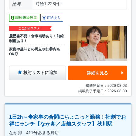
給与
時給1,226円～
職種未経験者
昇給あり
ここがオススメ！
履歴書不要！食事補助あり！前給
制度あり！
家庭や趣味との両立や扶養内も
OK◎
検討リストに追加
詳細を見る
掲載開始日：2026-08-03
掲載終了予定日：2026-08-30
1日2h～◆家事の合間にちょこっと勤務！社割でお
得にランチ【なか卯／店舗スタッフ】秋川駅
なか卯 411号あきる野店