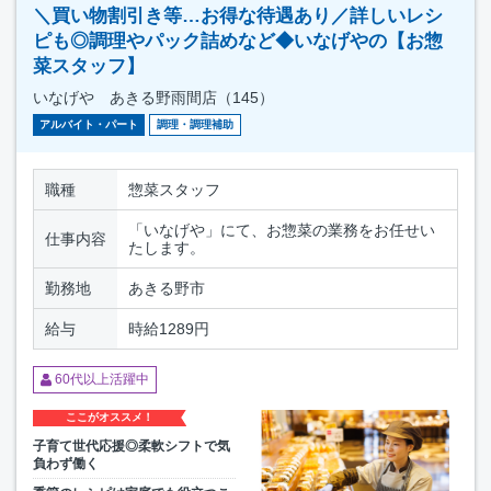
＼買い物割引き等…お得な待遇あり／詳しいレシ
ピも◎調理やパック詰めなど◆いなげやの【お惣
菜スタッフ】
いなげや あきる野雨間店（145）
アルバイト・パート
調理・調理補助
職種
惣菜スタッフ
「いなげや」にて、お惣菜の業務をお任せい
仕事内容
たします。
勤務地
あきる野市
給与
時給1289円
60代以上活躍中
ここがオススメ！
子育て世代応援◎柔軟シフトで気
負わず働く