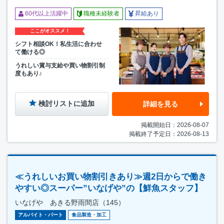
60代以上活躍中
職種未経験者
昇給あり
ここがオススメ！
シフト相談OK！私生活に合わせ
て働ける◎
うれしい賞与支給や買い物割引制
度もあり♪
検討リストに追加
詳細を見る
掲載開始日：2026-08-07
掲載終了予定日：2026-08-13
≪うれしいお買い物割引きあり≫週2日からで働き
やすい◎スーパー”いなげや”の【鮮魚スタッフ】
いなげや あきる野雨間店（145）
アルバイト・パート
食品製造・加工