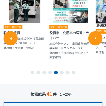
契約・嘱託社員
契約・嘱託社員
契約・
駐車監視員
役員車・公用車の送迎ドラ
セキュ
イバー
シンテイ警備株式会社 放置車両
極東警
事業部【A3203000170】
株式会社セノン 車両運行管理
グルー
勤務地：文京区、豊島区
事業部（セコムグループ）
勤務地
勤務地：千代田区を中心とした
東京都内
41
検索結果
件
（1〜20件）