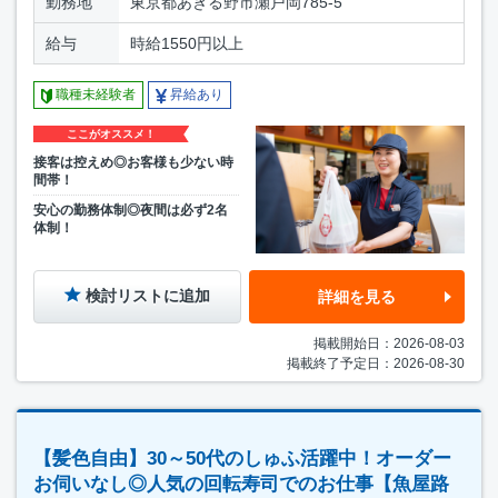
勤務地
東京都あきる野市瀬戸岡785-5
給与
時給1550円以上
職種未経験者
昇給あり
ここがオススメ！
接客は控えめ◎お客様も少ない時
間帯！
安心の勤務体制◎夜間は必ず2名
体制！
検討リストに追加
詳細を見る
掲載開始日：2026-08-03
掲載終了予定日：2026-08-30
【髪色自由】30～50代のしゅふ活躍中！オーダー
お伺いなし◎人気の回転寿司でのお仕事【魚屋路