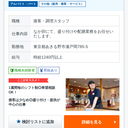
アルバイト・パート
その他（販売・接客・サービス）
職種
接客・調理スタッフ
なか卯にて、盛り付けや配膳業務をお任せい
仕事内容
たします。
勤務地
東京都あきる野市瀬戸岡785-5
給与
時給1240円以上
職種未経験者
昇給あり
ここがオススメ！
1週間毎のシフト制◎希望相談
OK！
接客は少なめ◎盛り付け・提供が
中心の仕事
検討リストに追加
詳細を見る