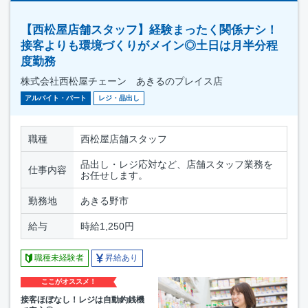
【西松屋店舗スタッフ】経験まったく関係ナシ！
接客よりも環境づくりがメイン◎土日は月半分程
度勤務
株式会社西松屋チェーン あきるのプレイス店
アルバイト・パート
レジ・品出し
職種
西松屋店舗スタッフ
品出し・レジ応対など、店舗スタッフ業務を
仕事内容
お任せします。
勤務地
あきる野市
給与
時給1,250円
職種未経験者
昇給あり
ここがオススメ！
接客ほぼなし！レジは自動釣銭機