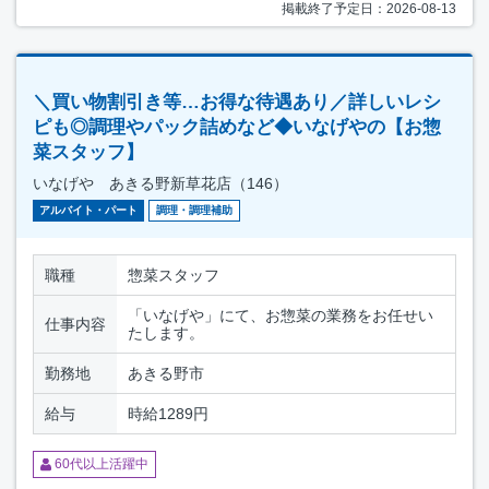
掲載終了予定日：2026-08-13
＼買い物割引き等…お得な待遇あり／詳しいレシ
ピも◎調理やパック詰めなど◆いなげやの【お惣
菜スタッフ】
いなげや あきる野新草花店（146）
アルバイト・パート
調理・調理補助
職種
惣菜スタッフ
「いなげや」にて、お惣菜の業務をお任せい
仕事内容
たします。
勤務地
あきる野市
給与
時給1289円
60代以上活躍中