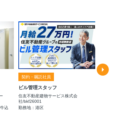
契約・嘱託社員
契約・嘱託社員
ビル管理スタッフ
施設警備スタッ
ー
住友不動産建物サービス株式会
社/bkf26001
株式会社セノン 
「牛込
勤務地：港区
支社（セコムグル
勤務地：東京都内
勤時間などを考慮し