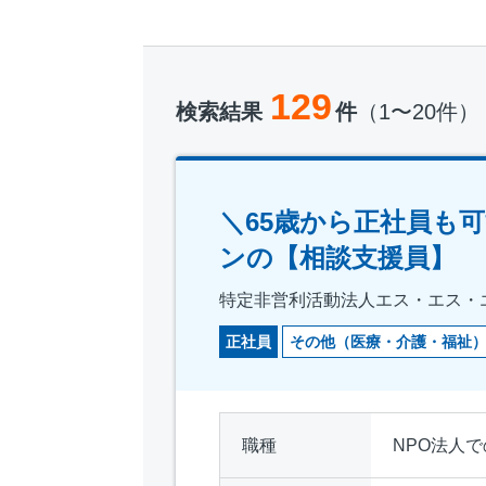
129
検索結果
件
（1〜20件）
＼65歳から正社員も
ンの【相談支援員】
特定非営利活動法人エス・エス・
正社員
その他（医療・介護・福祉
職種
NPO法人