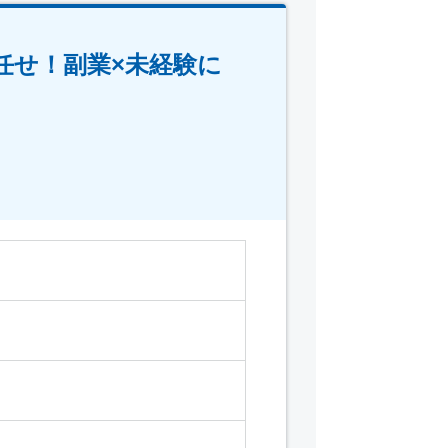
任せ！副業×未経験に
。