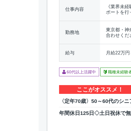
《業界未経
仕事内容
ポートを行
東京都・神
勤務地
合わせくだ
給与
月給22万
60代以上活躍中
職種未経験
ここがオススメ！
〈定年70歳〉50～60代のシ
年間休日125日◇土日祝休で