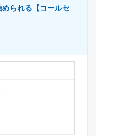
始められる【コールセ
。