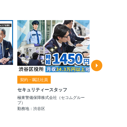
契約・嘱託社員
契約・嘱託社員
役員車・公用車
セキュリティースタッフ
株式会社セノン 
（セコムグループ
極東警備保障株式会社（セコムグルー
勤務地：千代田区
プ）
勤務地：渋谷区