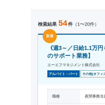
54
検索結果
件
（1〜20件）
新着
《週3～／日給1.1
のサポート業務】
エーエフマネジメント株式会社
アルバイト・パート
その他(オフィ
職種
夜間事務当