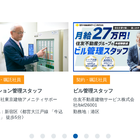
・嘱託社員
契約・嘱託社員
ション管理スタッフ
ビル管理スタッフ
会社東京建物アメニティサポー
住友不動産建物サービス株式会
3
社/bkf26001
：新宿区《都営大江戸線 「牛込
勤務地：港区
」 徒歩5分》