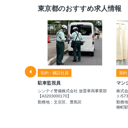
東京都のおすすめ求人情報
契約・嘱託社員
契約
駐車監視員
マン
シンテイ警備株式会社 放置車両事業部
株式
社 東京南支店
【A3203000170】
ト/57
橋 ②世田谷区給
勤務地：文京区、豊島区
勤務地
..
柳町駅