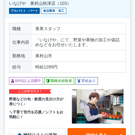
いなげや 東村山秋津店（103）
アルバイト・パート
食品製造・加工
職種
青果スタッフ
「いなげや」にて、野菜や果物の加工や袋詰
仕事内容
めなどをお任せいたします。
勤務地
東村山市
給与
時給1289円
60代以上活躍中
職種未経験者
昇給あり
ここがオススメ！
野菜などの旬・鮮度の見分け方が
身につく♪
＼子育て世代を応援／シフトもお
気軽に！