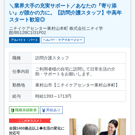
＼業界大手の充実サポート／あなたの『寄り添
い』が誰かの力に。【訪問介護スタッフ】中高年
スタート歓迎◎
ニチイケアセンター東村山本町 株式会社ニチイ学
館/B512BC1I31P02
アルバイト・パート
ヘルパー・ケアマネージャー
職種
訪問介護スタッフ
ご利用者様の自宅に訪問して日常生活の介
仕事内容
助・サポートをお願いします。
勤務地
東村山市【ニチイケアセンター東村山本町】
給与
時給1393～1713円
職種未経験者
昇給あり
ここがオススメ！
全国1400拠点以上◆生活の変化に
対応可