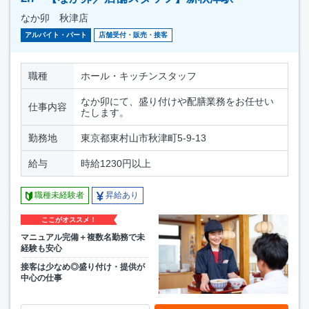
なか卯 秋津店
アルバイト・パート
店舗受付・販売・接客
職種
ホール・キッチンスタッフ
なか卯にて、盛り付けや配膳業務をお任せい
仕事内容
たします。
勤務地
東京都東村山市秋津町5-9-13
給与
時給1230円以上
職種未経験者
昇給あり
ここがオススメ！
マニュアル完備＋複数名勤務で未
経験も安心
接客は少なめ◎盛り付け・提供が
中心の仕事