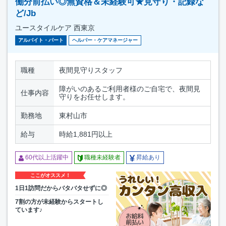
働分前払い◎無資格＆未経験可★見守り・記録な
ど/Jb
ユースタイルケア 西東京
アルバイト・パート
ヘルパー・ケアマネージャー
職種
夜間見守りスタッフ
障がいのあるご利用者様のご自宅で、夜間見
仕事内容
守りをお任せします。
勤務地
東村山市
給与
時給1,881円以上
60代以上活躍中
職種未経験者
昇給あり
ここがオススメ！
1日1訪問だからバタバタせずに◎
7割の方が未経験からスタートし
ています♪