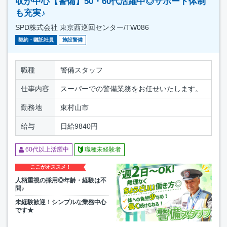
収が中心【警備】50・60代活躍中◎サポート体制
も充実♪
SPD株式会社 東京西巡回センター/TW086
契約・嘱託社員
施設警備
職種
警備スタッフ
仕事内容
スーパーでの警備業務をお任せいたします。
勤務地
東村山市
給与
日給9840円
60代以上活躍中
職種未経験者
ここがオススメ！
人柄重視の採用◎年齢・経験は不
問♪
未経験歓迎！シンプルな業務中心
です★