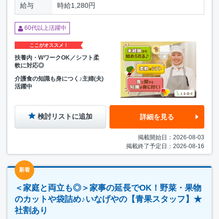
給与
時給1,280円
60代以上活躍中
ここがオススメ！
扶養内・WワークOK／シフト柔
軟に対応◎
介護食の知識も身につく♪主婦(夫)
活躍中
検討リストに追加
詳細を見る
掲載開始日：2026-08-03
掲載終了予定日：2026-08-16
新着
＜家庭と両立も◎＞家事の延長でOK！野菜・果物
のカットや袋詰め♪いなげやの【青果スタッフ】★
社割あり