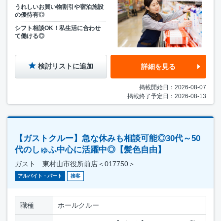
うれしいお買い物割引や宿泊施設
の優待有◎
シフト相談OK！私生活に合わせ
て働ける◎
検討リストに追加
詳細を見る
掲載開始日：2026-08-07
掲載終了予定日：2026-08-13
【ガストクルー】急な休みも相談可能◎30代～50
代のしゅふ中心に活躍中◎【髪色自由】
ガスト 東村山市役所前店＜017750＞
アルバイト・パート
接客
職種
ホールクルー