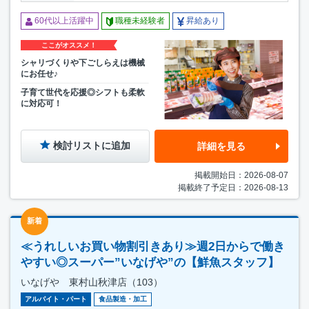
60代以上活躍中
職種未経験者
昇給あり
ここがオススメ！
シャリづくりや下ごしらえは機械
にお任せ♪
子育て世代を応援◎シフトも柔軟
に対応可！
検討リストに追加
詳細を見る
掲載開始日：2026-08-07
掲載終了予定日：2026-08-13
新着
≪うれしいお買い物割引きあり≫週2日からで働き
やすい◎スーパー”いなげや”の【鮮魚スタッフ】
いなげや 東村山秋津店（103）
アルバイト・パート
食品製造・加工