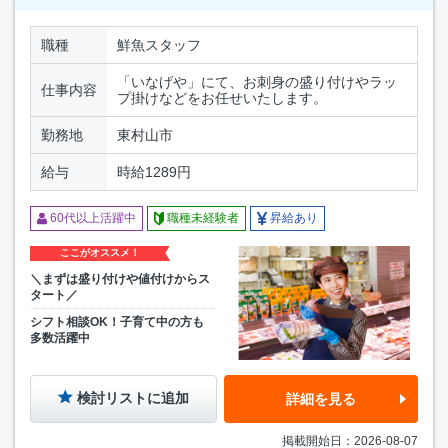
職種
鮮魚スタッフ
「いなげや」にて、お刺身の盛り付けやラッ
仕事内容
プ掛けなどをお任せいたします。
勤務地
東村山市
給与
時給1289円
60代以上活躍中
職種未経験者
昇給あり
ここがオススメ！
＼まずは盛り付けや値付けからス
タート／
シフト相談OK！子育て中の方も
多数活躍中
検討リストに追加
詳細を見る
掲載開始日：2026-08-07