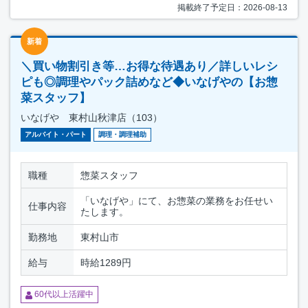
掲載終了予定日：2026-08-13
新着
＼買い物割引き等…お得な待遇あり／詳しいレシ
ピも◎調理やパック詰めなど◆いなげやの【お惣
菜スタッフ】
いなげや 東村山秋津店（103）
アルバイト・パート
調理・調理補助
職種
惣菜スタッフ
「いなげや」にて、お惣菜の業務をお任せい
仕事内容
たします。
勤務地
東村山市
給与
時給1289円
60代以上活躍中