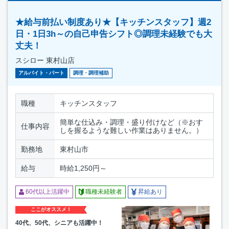
★給与前払い制度あり★【キッチンスタッフ】週2
日・1日3h～の自己申告シフト◎調理未経験でも大
丈夫！
スシロー 東村山店
アルバイト・パート
調理・調理補助
職種
キッチンスタッフ
簡単な仕込み・調理・盛り付けなど（※おす
仕事内容
しを握るような難しい作業はありません。）
勤務地
東村山市
給与
時給1,250円～
60代以上活躍中
職種未経験者
昇給あり
ここがオススメ！
40代、50代、シニアも活躍中！