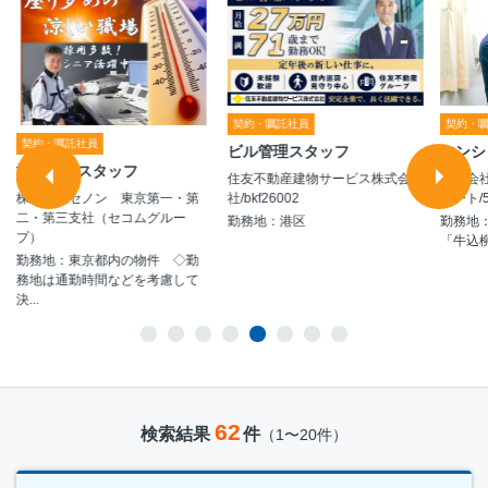
契約・嘱託社員
契約・
契約・嘱託社員
ビル管理スタッフ
マンシ
施設警備スタッフ
住友不動産建物サービス株式会
株式会
社/bkf26002
ポート/5
株式会社セノン 東京第一・第
二・第三支社（セコムグルー
勤務地：港区
勤務地
プ）
「牛込柳
勤務地：東京都内の物件 ◇勤
務地は通勤時間などを考慮して
決...
62
検索結果
件
（1〜20件）