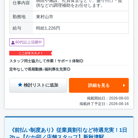
病院や施設、社員食堂などで、盛り付け・提
仕事内容
供などの調理補助をお任せします。
勤務地
東村山市
給与
時給1,226円
60代以上活躍中
ここがオススメ！
スタッフ同士協力して作業！サポート体制◎
定年なしで長期勤務♪福利厚生充実◎
検討リストに追加
詳細を見る
掲載開始日：2026-08-03
掲載終了予定日：2026-08-16
《前払い制度あり》従業員割引など待遇充実！1日
2h～【なか卯／店舗スタッフ】新秋津駅