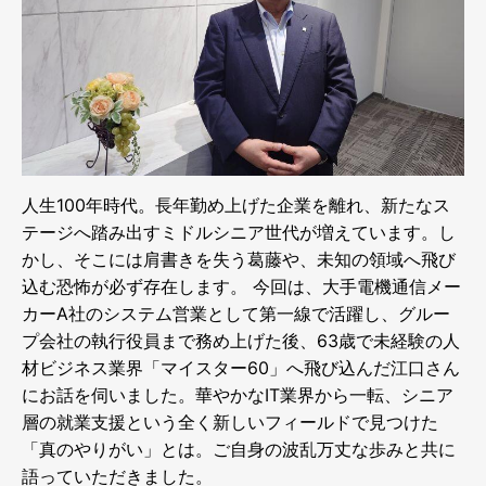
人生100年時代。長年勤め上げた企業を離れ、新たなス
テージへ踏み出すミドルシニア世代が増えています。し
かし、そこには肩書きを失う葛藤や、未知の領域へ飛び
込む恐怖が必ず存在します。 今回は、大手電機通信メー
カーA社のシステム営業として第一線で活躍し、グルー
プ会社の執行役員まで務め上げた後、63歳で未経験の人
材ビジネス業界「マイスター60」へ飛び込んだ江口さん
にお話を伺いました。華やかなIT業界から一転、シニア
層の就業支援という全く新しいフィールドで見つけた
「真のやりがい」とは。ご自身の波乱万丈な歩みと共に
語っていただきました。