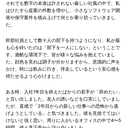
それでも数字の未達は許されない厳しい社風の中で、私
はひたすら提案の件数を増やし、小さなソフトウェア開
発や保守案件を積み上げて何とか乗り切っていきまし
た。
幹部社員として数十人の部下を持つようになり、私が最
も心を砕いたのは「部下を一人にしない」ということで
す。過酷な環境下で、皆が様々な悩みを抱えていまし
た。顔色を見れば調子が分かりますから、意識的に声を
かけ、時には飲みに行き、伴走しているという安心感を
持たせるよう心がけました。
ある時、入社1年目を終えたばかりの若手が「辞めたい」
と言い出しました。友人の誘いなどを口実にしていまし
たが、直感で「2年目からの新しい仕事への恐怖から逃
げようとしている」と気づきました。彼を見捨ててはい
けないと強く思い、周りに人がいるオフィスの中で4〜5
時間、彼と真正面から語り合いました。