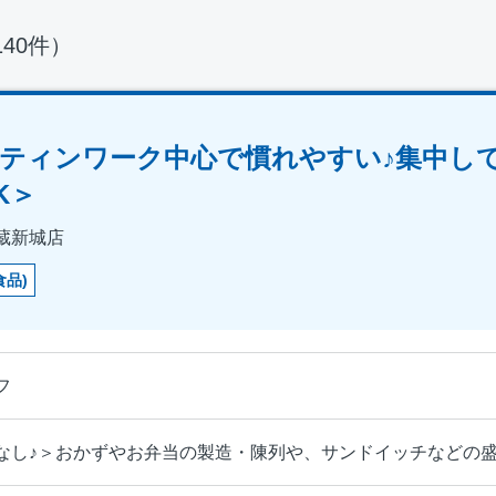
140件）
ティンワーク中心で慣れやすい♪集中し
K＞
蔵新城店
食品)
フ
なし♪＞おかずやお弁当の製造・陳列や、サンドイッチなどの