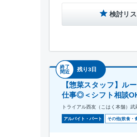
検討リス
終了
残り3日
間近
【惣菜スタッフ】ルー
仕事◎＜シフト相談O
トライアル西友（こはく本舗）武
アルバイト・パート
その他(飲食・