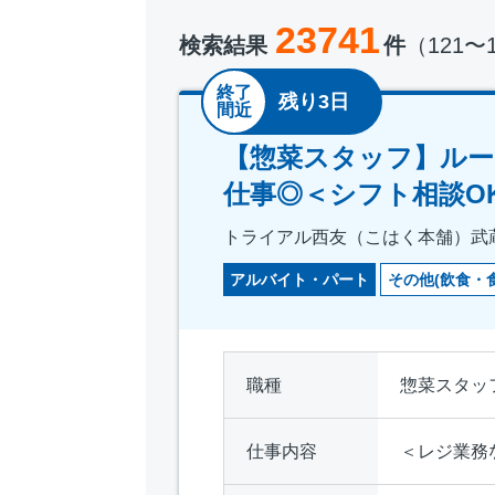
23741
検索結果
件
（121〜
終了
残り3日
間近
【惣菜スタッフ】ルー
仕事◎＜シフト相談O
トライアル西友（こはく本舗）武
アルバイト・パート
その他(飲食・
職種
惣菜スタッ
仕事内容
＜レジ業務