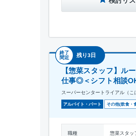
検討リス
終了
残り3日
間近
【惣菜スタッフ】ルー
仕事◎＜シフト相談O
スーパーセンタートライアル（こ
アルバイト・パート
その他(飲食・
職種
惣菜スタッ