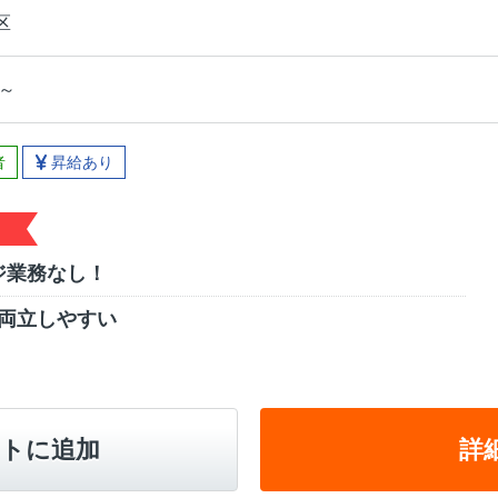
区
円～
者
昇給あり
ジ業務なし！
両立しやすい
トに追加
詳