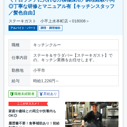
◎丁寧な研修とマニュアル有【キッチンスタッフ
／髪色自由】
ステーキガスト 小平上水本町店＜018008＞
アルバイト・パート
調理・調理補助
職種
キッチンクルー
ステーキ＆サラダバー【ステーキガスト】で
仕事内容
の、キッチン業務をお任せします。
勤務地
小平市
給与
時給1,226円～
職種未経験者
昇給あり
ここがオススメ！
家庭や趣味との両立や扶養内も
OK◎
履歴書不要！食事補助あり！前給