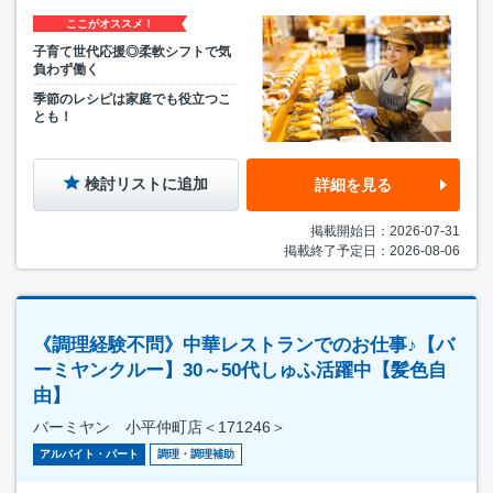
ここがオススメ！
子育て世代応援◎柔軟シフトで気
負わず働く
季節のレシピは家庭でも役立つこ
とも！
検討リストに追加
詳細を見る
掲載開始日：2026-07-31
掲載終了予定日：2026-08-06
《調理経験不問》中華レストランでのお仕事♪【バ
ーミヤンクルー】30～50代しゅふ活躍中【髪色自
由】
バーミヤン 小平仲町店＜171246＞
アルバイト・パート
調理・調理補助