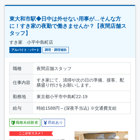
東大和市駅◆日中は外せない用事が…そんな方
に！すき家の夜勤で働きませんか？【夜間店舗ス
タッフ】
すき家 小平中島町店
アルバイト・パート
調理・調理補助
職種
夜間店舗スタッフ
すき家にて、清掃や次の日の準備、接客、配
仕事内容
膳盛り付けをお願いします。
勤務地
東京都小平市中島町22-19
給与
時給1588円～(深夜手当込) ※交通費支給
職種未経験者
昇給あり
ここがオススメ！