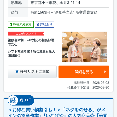
勤務地
東京都小平市花小金井3-21-14
給与
時給1563円～(深夜手当込) ※交通費支給
職種未経験者
昇給あり
ここがオススメ！
複数名体制・24h対応の相談部署
で安心
シフト希望考慮！急な変更も最大
限対応◎
検討リストに追加
詳細を見る
掲載開始日：2026-08-03
掲載終了予定日：2026-08-30
終了
残り1日
間近
＜お得な買い物割引も！＞「ネタをのせる」がメ
インの簡単作業♪『いなげや』の人気商品◎【寿司