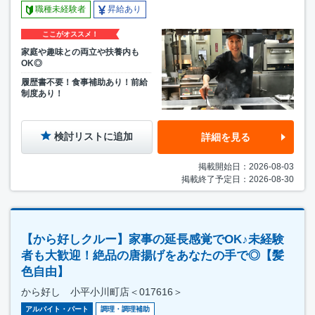
職種未経験者
昇給あり
ここがオススメ！
家庭や趣味との両立や扶養内も
OK◎
履歴書不要！食事補助あり！前給
制度あり！
検討リストに追加
詳細を見る
掲載開始日：2026-08-03
掲載終了予定日：2026-08-30
【から好しクルー】家事の延長感覚でOK♪未経験
者も大歓迎！絶品の唐揚げをあなたの手で◎【髪
色自由】
から好し 小平小川町店＜017616＞
アルバイト・パート
調理・調理補助