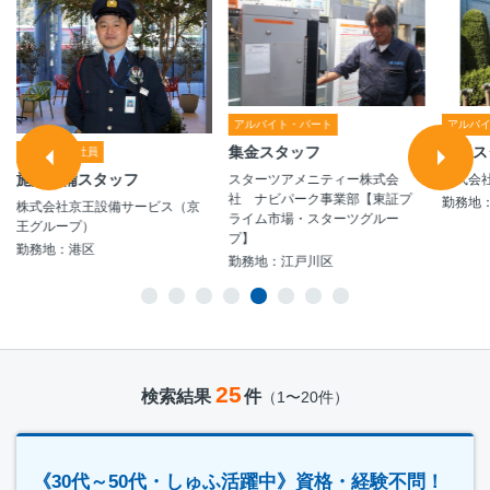
アルバイト・パート
アルバ
集金スタッフ
清掃ス
契約・嘱託社員
施設警備スタッフ
スターツアメニティー株式会
株式会
社 ナビパーク事業部【東証プ
勤務地
株式会社京王設備サービス（京
ライム市場・スターツグルー
王グループ）
プ】
勤務地：港区
勤務地：江戸川区
25
検索結果
件
（1〜20件）
《30代～50代・しゅふ活躍中》資格・経験不問！