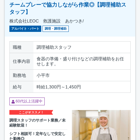
チームプレーで協力しながら作業◎【調理補助ス
タッフ】
株式会社LEOC 救護施設 あかつき/
アルバイト・パート
調理・調理補助
職種
調理補助スタッフ
食器の準備・盛り付けなどの調理補助をお任
仕事内容
せします。
勤務地
小平市
給与
時給1,300円～1,450円
60代以上活躍中
ここがオススメ！
調理スタッフのサポート業務／未
経験歓迎！
シフト相談可！定年なしで安定し
た勤務◎