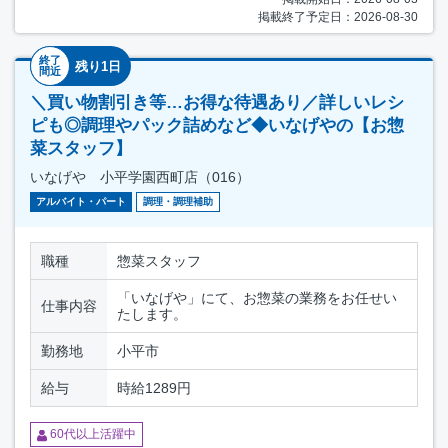
掲載終了予定日：2026-08-30
終了
残り1日
間近
＼買い物割引き等…お得な待遇あり／詳しいレシ
ピも◎調理やパック詰めなど◆いなげやの【お惣
菜スタッフ】
いなげや 小平学園西町店（016）
アルバイト・パート
調理・調理補助
職種
惣菜スタッフ
「いなげや」にて、お惣菜の業務をお任せい
仕事内容
たします。
勤務地
小平市
給与
時給1289円
60代以上活躍中