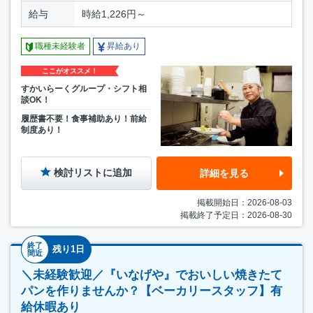
給与
時給1,226円～
職種未経験者
昇給あり
ここがオススメ！
すかいらーくグループ・シフト相
談OK！
履歴書不要！食事補助あり！前給
制度あり！
検討リストに追加
詳細を見る
掲載開始日：2026-08-03
掲載終了予定日：2026-08-30
終了
残り1日
間近
＼未経験歓迎／『いなげや』でおいしい焼きたて
パンを作りませんか？【ベーカリースタッフ】有
給休暇あり