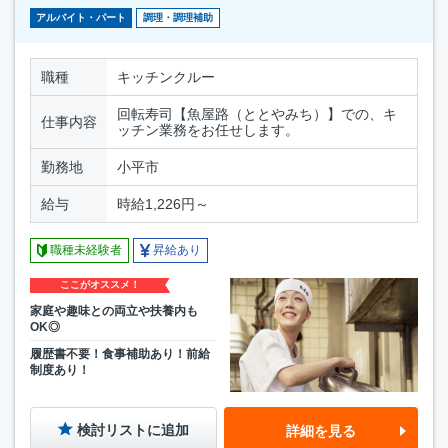
アルバイト・パート
調理・調理補助
職種
キッチンクルー
回転寿司【魚屋路（ととやみち）】での、キ
仕事内容
ッチン業務をお任せします。
勤務地
小平市
給与
時給1,226円～
職種未経験者
昇給あり
ここがオススメ！
家庭や趣味との両立や扶養内も
OK◎
履歴書不要！食事補助あり！前給
制度あり！
検討リストに追加
詳細を見る