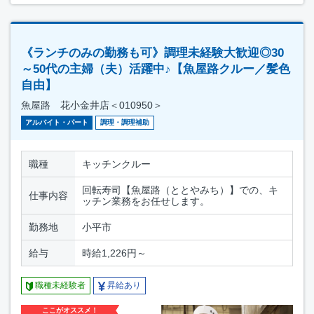
《ランチのみの勤務も可》調理未経験大歓迎◎30
～50代の主婦（夫）活躍中♪【魚屋路クルー／髪色
自由】
魚屋路 花小金井店＜010950＞
アルバイト・パート
調理・調理補助
職種
キッチンクルー
回転寿司【魚屋路（ととやみち）】での、キ
仕事内容
ッチン業務をお任せします。
勤務地
小平市
給与
時給1,226円～
職種未経験者
昇給あり
ここがオススメ！