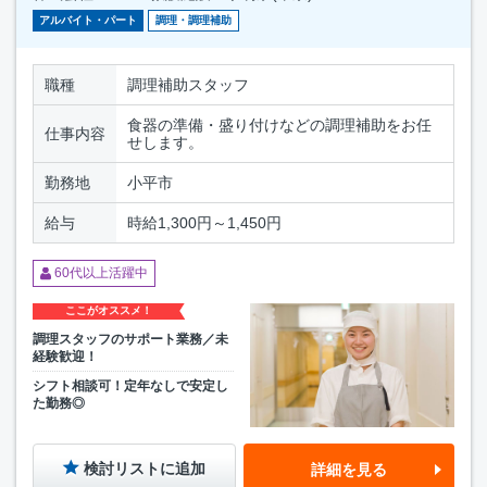
アルバイト・パート
調理・調理補助
職種
調理補助スタッフ
食器の準備・盛り付けなどの調理補助をお任
仕事内容
せします。
勤務地
小平市
給与
時給1,300円～1,450円
60代以上活躍中
ここがオススメ！
調理スタッフのサポート業務／未
経験歓迎！
シフト相談可！定年なしで安定し
た勤務◎
検討リストに追加
詳細を見る