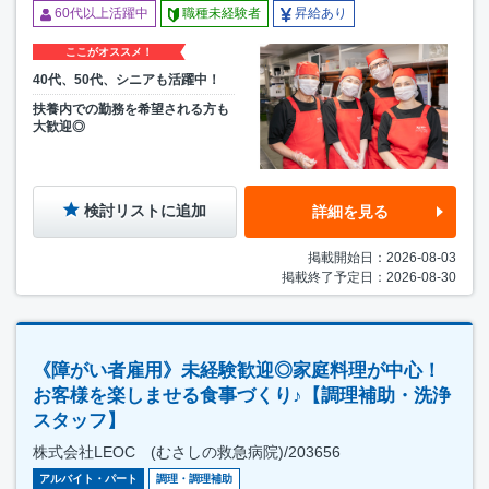
60代以上活躍中
職種未経験者
昇給あり
ここがオススメ！
40代、50代、シニアも活躍中！
扶養内での勤務を希望される方も
大歓迎◎
検討リストに追加
詳細を見る
掲載開始日：2026-08-03
掲載終了予定日：2026-08-30
《障がい者雇用》未経験歓迎◎家庭料理が中心！
お客様を楽しませる食事づくり♪【調理補助・洗浄
スタッフ】
株式会社LEOC (むさしの救急病院)/203656
アルバイト・パート
調理・調理補助