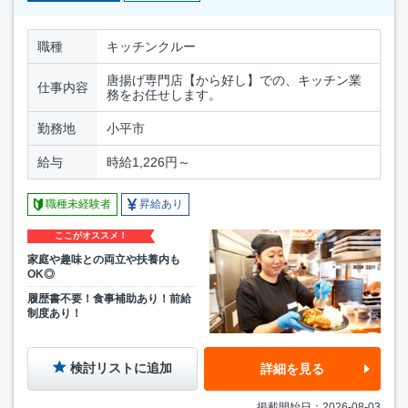
職種
キッチンクルー
唐揚げ専門店【から好し】での、キッチン業
仕事内容
務をお任せします。
勤務地
小平市
給与
時給1,226円～
職種未経験者
昇給あり
ここがオススメ！
家庭や趣味との両立や扶養内も
OK◎
履歴書不要！食事補助あり！前給
制度あり！
検討リストに追加
詳細を見る
掲載開始日：2026-08-03