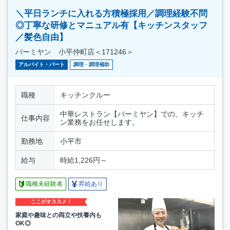
＼平日ランチに入れる方積極採用／調理経験不問
◎丁寧な研修とマニュアル有【キッチンスタッフ
／髪色自由】
バーミヤン 小平仲町店＜171246＞
アルバイト・パート
調理・調理補助
職種
キッチンクルー
中華レストラン【バーミヤン】での、キッチ
仕事内容
ン業務をお任せします。
勤務地
小平市
給与
時給1,226円～
職種未経験者
昇給あり
ここがオススメ！
家庭や趣味との両立や扶養内も
OK◎