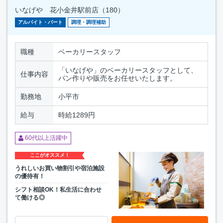
いなげや 花小金井駅前店（180）
アルバイト・パート
調理・調理補助
職種
ベーカリースタッフ
「いなげや」のベーカリースタッフとして、
仕事内容
パン作りや販売をお任せいたします。
勤務地
小平市
給与
時給1289円
60代以上活躍中
ここがオススメ！
うれしいお買い物割引や宿泊施設
の優待有！
シフト相談OK！私生活に合わせ
て働ける◎