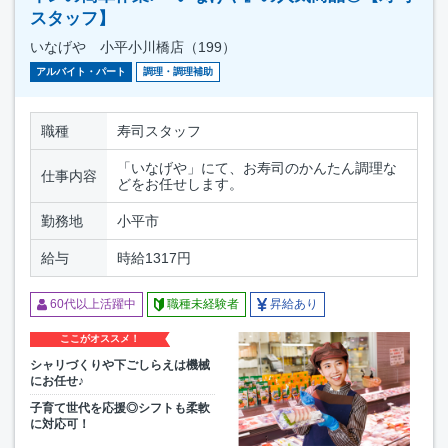
スタッフ】
いなげや 小平小川橋店（199）
アルバイト・パート
調理・調理補助
職種
寿司スタッフ
「いなげや」にて、お寿司のかんたん調理な
仕事内容
どをお任せします。
勤務地
小平市
給与
時給1317円
60代以上活躍中
職種未経験者
昇給あり
ここがオススメ！
シャリづくりや下ごしらえは機械
にお任せ♪
子育て世代を応援◎シフトも柔軟
に対応可！