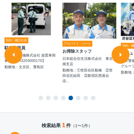
契約・嘱託社員
アルバイト・パート
契約・
駐車監視員
お掃除スタッフ
セキュ
シンテイ警備株式会社 放置車両
日本総合住生活株式会社 東京
極東警
事業部【A3203000170】
南支店
グルー
勤務地：文京区、豊島区
勤務地：①世田谷区船橋 ②世
勤務地
田谷区給田 ③新宿区西落合
④...
1
検索結果
件
（1〜1件）