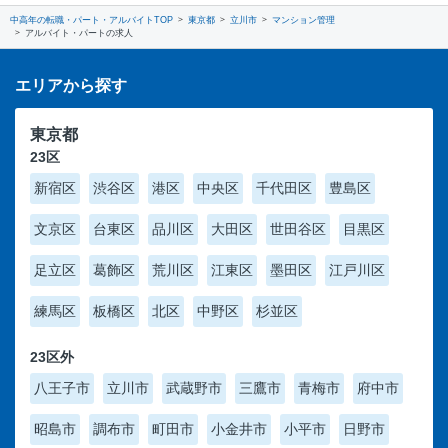
中高年の転職・パート・アルバイトTOP
東京都
立川市
マンション管理
アルバイト・パートの求人
エリアから探す
東京都
23区
新宿区
渋谷区
港区
中央区
千代田区
豊島区
文京区
台東区
品川区
大田区
世田谷区
目黒区
足立区
葛飾区
荒川区
江東区
墨田区
江戸川区
練馬区
板橋区
北区
中野区
杉並区
23区外
八王子市
立川市
武蔵野市
三鷹市
青梅市
府中市
昭島市
調布市
町田市
小金井市
小平市
日野市