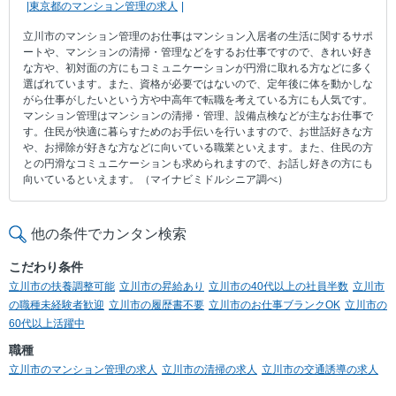
東京都のマンション管理の求人
立川市のマンション管理のお仕事はマンション入居者の生活に関するサポ
ートや、マンションの清掃・管理などをするお仕事ですので、きれい好き
な方や、初対面の方にもコミュニケーションが円滑に取れる方などに多く
選ばれています。また、資格が必要ではないので、定年後に体を動かしな
がら仕事がしたいという方や中高年で転職を考えている方にも人気です。
マンション管理はマンションの清掃・管理、設備点検などが主なお仕事で
す。住民が快適に暮らすためのお手伝いを行いますので、お世話好きな方
や、お掃除が好きな方などに向いている職業といえます。また、住民の方
との円滑なコミュニケーションも求められますので、お話し好きの方にも
向いているといえます。（マイナビミドルシニア調べ）
他の条件でカンタン検索
こだわり条件
立川市の扶養調整可能
立川市の昇給あり
立川市の40代以上の社員半数
立川市
の職種未経験者歓迎
立川市の履歴書不要
立川市のお仕事ブランクOK
立川市の
60代以上活躍中
職種
立川市のマンション管理の求人
立川市の清掃の求人
立川市の交通誘導の求人