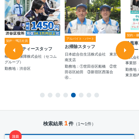
契約・
アルバイト・パート
契約・嘱託社員
役員車
お掃除スタッフ
セキュリティースタッフ
イバー
日本総合住生活株式会社 東京
極東警備保障株式会社（セコム
株式会
南支店
グループ）
事業部
勤務地：①世田谷区船橋 ②世
勤務地：渋谷区
勤務地
田谷区給田 ③新宿区西落合
東京都
④...
1
検索結果
件
（1〜1件）
注目