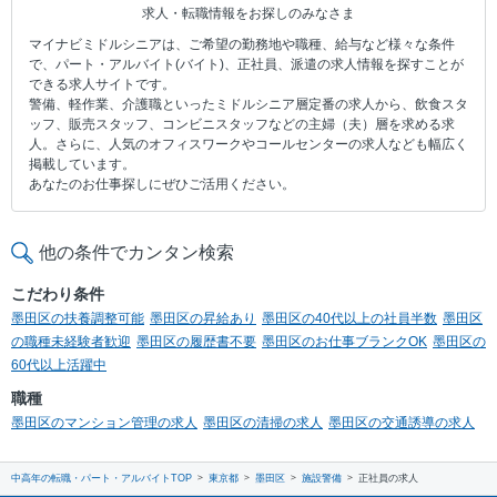
求人・転職情報をお探しのみなさま
マイナビミドルシニアは、ご希望の勤務地や職種、給与など様々な条件
で、パート・アルバイト(バイト)、正社員、派遣の求人情報を探すことが
できる求人サイトです。
警備、軽作業、介護職といったミドルシニア層定番の求人から、飲食スタ
ッフ、販売スタッフ、コンビニスタッフなどの主婦（夫）層を求める求
人。さらに、人気のオフィスワークやコールセンターの求人なども幅広く
掲載しています。
あなたのお仕事探しにぜひご活用ください。
他の条件でカンタン検索
こだわり条件
墨田区の扶養調整可能
墨田区の昇給あり
墨田区の40代以上の社員半数
墨田区
の職種未経験者歓迎
墨田区の履歴書不要
墨田区のお仕事ブランクOK
墨田区の
60代以上活躍中
職種
墨田区のマンション管理の求人
墨田区の清掃の求人
墨田区の交通誘導の求人
中高年の転職・パート・アルバイトTOP
東京都
墨田区
施設警備
正社員の求人