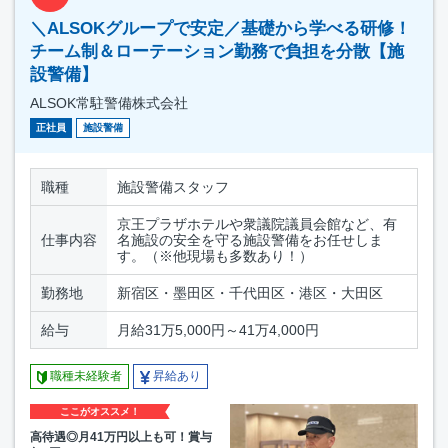
＼ALSOKグループで安定／基礎から学べる研修！
チーム制＆ローテーション勤務で負担を分散【施
設警備】
ALSOK常駐警備株式会社
正社員
施設警備
職種
施設警備スタッフ
京王プラザホテルや衆議院議員会館など、有
仕事内容
名施設の安全を守る施設警備をお任せしま
す。（※他現場も多数あり！）
勤務地
新宿区・墨田区・千代田区・港区・大田区
給与
月給31万5,000円～41万4,000円
職種未経験者
昇給あり
ここがオススメ！
高待遇◎月41万円以上も可！賞与