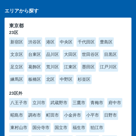
エリアから探す
東京都
23区
新宿区
渋谷区
港区
中央区
千代田区
豊島区
文京区
台東区
品川区
大田区
世田谷区
目黒区
足立区
葛飾区
荒川区
江東区
墨田区
江戸川区
練馬区
板橋区
北区
中野区
杉並区
23区外
八王子市
立川市
武蔵野市
三鷹市
青梅市
府中市
昭島市
調布市
町田市
小金井市
小平市
日野市
東村山市
国分寺市
国立市
福生市
狛江市