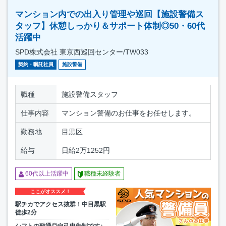
マンション内での出入り管理や巡回【施設警備ス
タッフ】休憩しっかり＆サポート体制◎50・60代
活躍中
SPD株式会社 東京西巡回センター/TW033
契約・嘱託社員
施設警備
職種
施設警備スタッフ
仕事内容
マンション警備のお仕事をお任せします。
勤務地
目黒区
給与
日給2万1252円
60代以上活躍中
職種未経験者
ここがオススメ！
駅チカでアクセス抜群！中目黒駅
徒歩2分