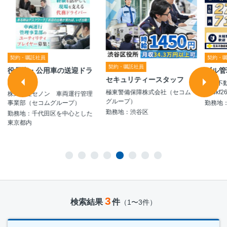
契約・嘱託社員
契約・
契約・嘱託社員
役員車・公用車の送迎ドラ
ビル管
セキュリティースタッフ
イバー
住友不
極東警備保障株式会社（セコム
社/bkf2
株式会社セノン 車両運行管理
グループ）
事業部（セコムグループ）
勤務地
勤務地：渋谷区
勤務地：千代田区を中心とした
東京都内
3
検索結果
件
（1〜3件）