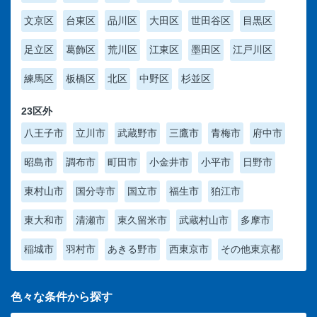
文京区
台東区
品川区
大田区
世田谷区
目黒区
足立区
葛飾区
荒川区
江東区
墨田区
江戸川区
練馬区
板橋区
北区
中野区
杉並区
23区外
八王子市
立川市
武蔵野市
三鷹市
青梅市
府中市
昭島市
調布市
町田市
小金井市
小平市
日野市
東村山市
国分寺市
国立市
福生市
狛江市
東大和市
清瀬市
東久留米市
武蔵村山市
多摩市
稲城市
羽村市
あきる野市
西東京市
その他東京都
色々な条件から探す