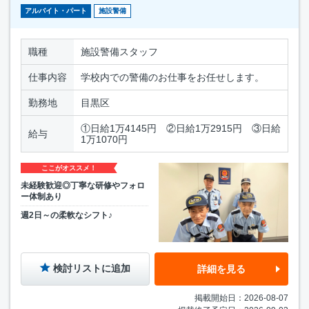
アルバイト・パート
施設警備
職種
施設警備スタッフ
仕事内容
学校内での警備のお仕事をお任せします。
勤務地
目黒区
①日給1万4145円 ②日給1万2915円 ③日給
給与
1万1070円
ここがオススメ！
未経験歓迎◎丁寧な研修やフォロ
ー体制あり
週2日～の柔軟なシフト♪
検討リストに追加
詳細を見る
掲載開始日：2026-08-07