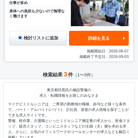
仕事が多め
身体への負担も少ないので無理な
く働けます
検討リストに追加
詳細を見る
掲載開始日：2026-08-07
掲載終了予定日：2026-09-03
3
検索結果
件
（1〜3件）
東京都目黒区の施設警備の
求人・転職情報をお探しのみなさま
マイナビミドルシニアは、ご希望の勤務地や職種、給与など様々な条件
で、パート・アルバイト(バイト)、正社員、派遣の求人情報を探すことが
できる求人サイトです。
警備、軽作業、介護職といったミドルシニア層定番の求人から、飲食スタ
ッフ、販売スタッフ、コンビニスタッフなどの主婦（夫）層を求める求
人。さらに、人気のオフィスワークやコールセンターの求人なども幅広く
掲載しています。