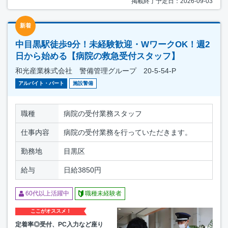
掲載終了予定日：2026-09-03
新着
中目黒駅徒歩9分！未経験歓迎・WワークOK！週2
日から始める【病院の救急受付スタッフ】
和光産業株式会社 警備管理グループ 20-5-54-P
アルバイト・パート
施設警備
職種
病院の受付業務スタッフ
仕事内容
病院の受付業務を行っていただきます。
勤務地
目黒区
給与
日給3850円
60代以上活躍中
職種未経験者
ここがオススメ！
定着率◎受付、PC入力など座り