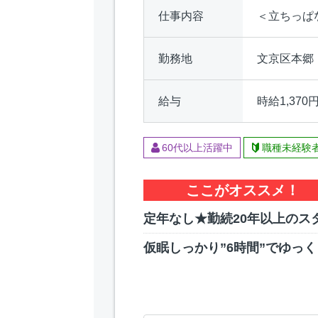
仕事内容
＜立ちっぱ
勤務地
文京区本郷
給与
時給1,370
60代以上活躍中
職種未経験
ここがオススメ！
定年なし★勤続20年以上のス
仮眠しっかり”6時間”でゆっ