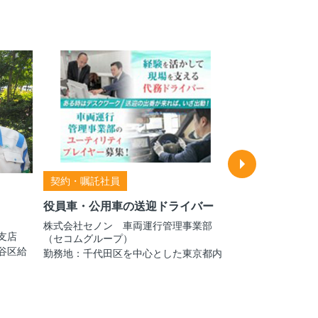
契約・嘱託社員
契約・嘱託社員
役員車・公用車の送迎ドライバー
ビル管理スタッ
株式会社セノン 車両運行管理事業部
住友不動産建物サ
支店
（セコムグループ）
社/bkf26001
谷区給
勤務地：千代田区を中心とした東京都内
勤務地：港区