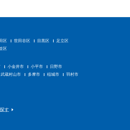
田区
世田谷区
目黒区
足立区
並区
市
小金井市
小平市
日野市
武蔵村山市
多摩市
稲城市
羽村市
探す