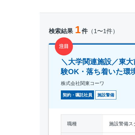
1
検索結果
件
（1〜1件）
注目
＼大学関連施設／東大
験OK・落ち着いた環
株式会社関東コーワ
契約・嘱託社員
施設警備
職種
施設警備ス