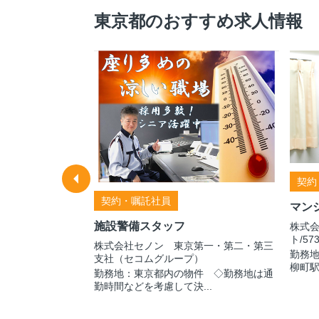
東京都のおすすめ求人情報
契約
契約・嘱託社員
マン
施設警備スタッフ
ス株式会
株式
ト/57
株式会社セノン 東京第一・第二・第三
勤務地
支社（セコムグループ）
柳町駅
勤務地：東京都内の物件 ◇勤務地は通
勤時間などを考慮して決...