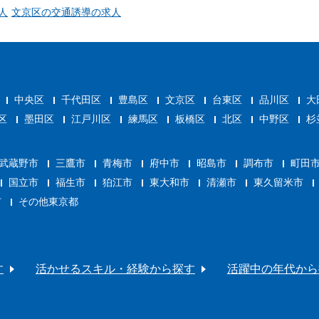
人
文京区の交通誘導の求人
中央区
千代田区
豊島区
文京区
台東区
品川区
大
区
墨田区
江戸川区
練馬区
板橋区
北区
中野区
杉
武蔵野市
三鷹市
青梅市
府中市
昭島市
調布市
町田
国立市
福生市
狛江市
東大和市
清瀬市
東久留米市
市
その他東京都
す
活かせるスキル・経験から探す
活躍中の年代から