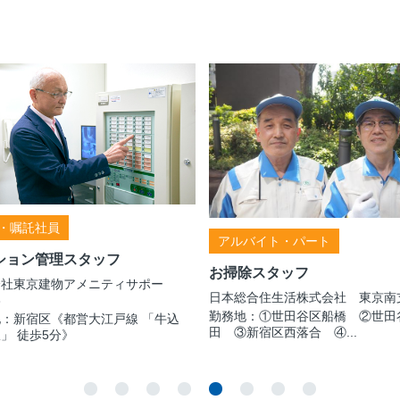
・嘱託社員
アルバイト・パート
ション管理スタッフ
お掃除スタッフ
会社東京建物アメニティサポー
日本総合住生活株式会社 東京南
3
勤務地：①世田谷区船橋 ②世田
：新宿区《都営大江戸線 「牛込
田 ③新宿区西落合 ④...
」 徒歩5分》