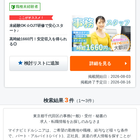
職種未経験者
ここがオススメ！
未経験OK☆OJT研修で安心スタ
ート♪
高時給1660円！安定収入を得られ
る◎
検討リストに追加
詳細を見る
掲載開始日：2026-08-03
掲載終了予定日：2026-08-16
3
検索結果
件
（1〜3件）
東京都千代田区の事務(一般)・受付・秘書の
求人・転職情報をお探しのみなさま
マイナビミドルシニアは、ご希望の勤務地や職種、給与など様々な条件
で、パート・アルバイト(バイト)、正社員、派遣の求人情報を探すことが