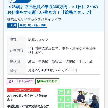
＜75歳まで正社員／年収360万円～＞1日に２つの
お仕事をする新しい働き方！【総務スタッフ】
株式会社ザイマックスジザイライフ
正社員
事務(一般)・受付・秘書
職種
総務スタッフ
当社管轄の施設にて、事務・清掃などをお任
仕事内容
せします。
勤務地
港区・中央区・新宿区・渋谷区・千代田区
給与
月給22万6,000円～29万2,000円
60代以上活躍中
職種未経験者
ここがオススメ！
2024年7月の創立から入社160
名！
事務経験・PC作業経験のある方