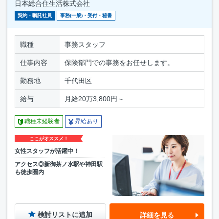
日本総合住生活株式会社
契約・嘱託社員
事務(一般)・受付・秘書
職種
事務スタッフ
仕事内容
保険部門での事務をお任せします。
勤務地
千代田区
給与
月給20万3,800円～
職種未経験者
昇給あり
ここがオススメ！
女性スタッフが活躍中！
アクセス◎新御茶ノ水駅や神田駅
も徒歩圏内
検討リストに追加
詳細を見る