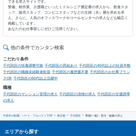
できる求人サイトです。
警備、軽作業、介護職といったミドルシニア層定番の求人から、飲食スタ
ッフ、販売スタッフ、コンビニスタッフなどの主婦（夫）層を求める求
人。さらに、人気のオフィスワークやコールセンターの求人なども幅広く
掲載しています。
あなたのお仕事探しにぜひご活用ください。
他の条件でカンタン検索
こだわり条件
千代田区の扶養調整可能
千代田区の昇給あり
千代田区の40代以上の社員半数
千代田区の職種未経験者歓迎
千代田区の履歴書不要
千代田区のお仕事ブラン
クOK
千代田区の60代以上活躍中
職種
千代田区のマンション管理の求人
千代田区の清掃の求人
千代田区の交通誘導
の求人
中高年の転職・パート・アルバイトTOP
東京都
千代田区
事務(一般)・受付・秘書の求人
エリアから探す