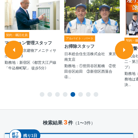
契約・嘱託社員
アルバイト・パート
契約・
マンション管理スタッフ
お掃除スタッフ
施設警
株式会社東京建物アメニティサ
日本総合住生活株式会社 東京
ポート/573
株式会
南支店
二・第
勤務地：新宿区《都営大江戸線
勤務地：①世田谷区船橋 ②世
プ）
「牛込柳町駅」 徒歩5分》
田谷区給田 ③新宿区西落合
勤務地
④...
務地は
決...
3
検索結果
件
（1〜3件）
終了
残り1日
間近