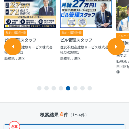
契約・嘱託社員
契約・嘱託社員
アルバ
ビル管理スタッフ
ビル管理スタッフ
お掃除
住友不動産建物サービス株式会
住友不動産建物サービス株式会
日本総
社/bkf26002
社/bkf26001
南支店
勤務地：港区
勤務地：港区
勤務地
田谷区
④...
4
検索結果
件
（1〜4件）
急募