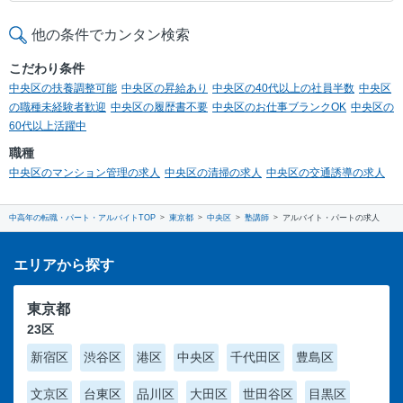
他の条件でカンタン検索
こだわり条件
中央区の扶養調整可能
中央区の昇給あり
中央区の40代以上の社員半数
中央区
の職種未経験者歓迎
中央区の履歴書不要
中央区のお仕事ブランクOK
中央区の
60代以上活躍中
職種
中央区のマンション管理の求人
中央区の清掃の求人
中央区の交通誘導の求人
中高年の転職・パート・アルバイトTOP
東京都
中央区
塾講師
アルバイト・パートの求人
エリアから探す
東京都
23区
新宿区
渋谷区
港区
中央区
千代田区
豊島区
文京区
台東区
品川区
大田区
世田谷区
目黒区