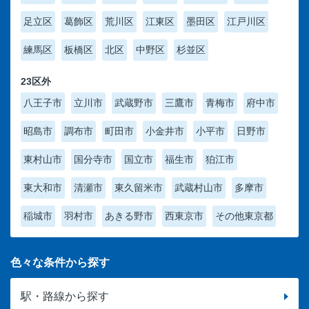
足立区
葛飾区
荒川区
江東区
墨田区
江戸川区
練馬区
板橋区
北区
中野区
杉並区
23区外
八王子市
立川市
武蔵野市
三鷹市
青梅市
府中市
昭島市
調布市
町田市
小金井市
小平市
日野市
東村山市
国分寺市
国立市
福生市
狛江市
東大和市
清瀬市
東久留米市
武蔵村山市
多摩市
稲城市
羽村市
あきる野市
西東京市
その他東京都
色々な条件から探す
駅・路線から探す