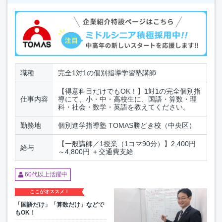
職種
完全1対1の個別指導学習塾講師
【得意科目だけでもOK！】1対1の完全個別指
仕事内容
導にて、小・中・高校生に、国語・算数・理
科・社会・数学・英語を教えてください。
勤務地
個別進学指導塾 TOMAS勝どき校（中央区）
【一般講師／1授業（1コマ90分）】2,400円
給与
～4,800円 ＋交通費支給
60代以上活躍中
ここがオススメ！
「国語だけ」「算数だけ」などで
もOK！