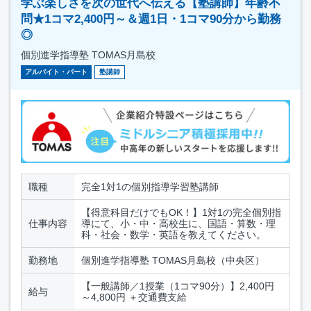
学ぶ楽しさを次の世代へ伝える【塾講師】年齢不
問★1コマ2,400円～＆週1日・1コマ90分から勤務
◎
個別進学指導塾 TOMAS月島校
アルバイト・パート
塾講師
職種
完全1対1の個別指導学習塾講師
【得意科目だけでもOK！】1対1の完全個別指
仕事内容
導にて、小・中・高校生に、国語・算数・理
科・社会・数学・英語を教えてください。
勤務地
個別進学指導塾 TOMAS月島校（中央区）
【一般講師／1授業（1コマ90分）】2,400円
給与
～4,800円 ＋交通費支給