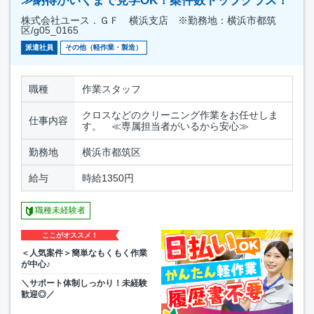
≫納得がいくまで見学OK！案件数トップクラス！
株式会社ユース．ＧＦ 横浜支店 ※勤務地：横浜市都筑
区/g05_0165
派遣社員
その他（軽作業・製造）
職種
作業スタッフ
クロスなどのクリーニング作業をお任せしま
仕事内容
す。 ≪専属担当者がいるから安心≫
勤務地
横浜市都筑区
給与
時給1350円
職種未経験者
ここがオススメ！
＜人気案件＞簡単なもくもく作業
が中心♪
＼サポート体制しっかり！未経験
歓迎◎／