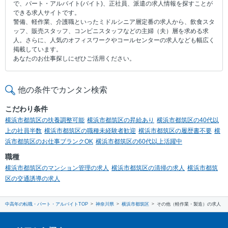
で、パート・アルバイト(バイト)、正社員、派遣の求人情報を探すことが
できる求人サイトです。
警備、軽作業、介護職といったミドルシニア層定番の求人から、飲食スタ
ッフ、販売スタッフ、コンビニスタッフなどの主婦（夫）層を求める求
人。さらに、人気のオフィスワークやコールセンターの求人なども幅広く
掲載しています。
あなたのお仕事探しにぜひご活用ください。
他の条件でカンタン検索
こだわり条件
横浜市都筑区の扶養調整可能
横浜市都筑区の昇給あり
横浜市都筑区の40代以
上の社員半数
横浜市都筑区の職種未経験者歓迎
横浜市都筑区の履歴書不要
横
浜市都筑区のお仕事ブランクOK
横浜市都筑区の60代以上活躍中
職種
横浜市都筑区のマンション管理の求人
横浜市都筑区の清掃の求人
横浜市都筑
区の交通誘導の求人
中高年の転職・パート・アルバイトTOP
神奈川県
横浜市都筑区
その他（軽作業・製造）の求人