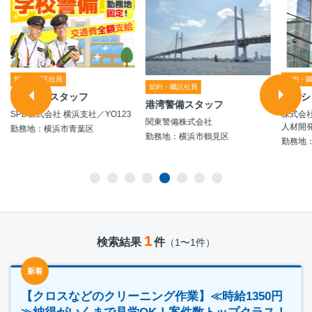
契約・嘱託社員
契約・
契約・嘱託社員
学校警備スタッフ
マンシ
港湾警備スタッフ
SPD株式会社 横浜支社／YO123
株式会社
関東警備株式会社
人材開発
勤務地：横浜市青葉区
勤務地：横浜市鶴見区
勤務地
1
検索結果
件
（1〜1件）
新着
【クロスなどのクリーニング作業】≪時給1350円