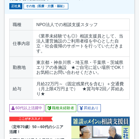
正社員
その他（医療・介護・福祉）
職種
NPO法人での相談支援スタッフ
《業界未経験でも◎》相談支援員として、当
法人運営施設のご利用者様を中心とした自
仕事内容
立・社会復帰のサポートを行っていただきま
す。
東京都・神奈川県・埼玉県・千葉県・茨城県
勤務地
エリアの各施設 ★ご自宅に近い場所でOK！
お気軽にお問い合わせください。
月給22万円～（固定残業代を含む）＋交通費
給与
（月上限4万円まで） ★賞与年2回／昇給あ
り★
60代以上活躍中
職種未経験者
昇給あり
ここがオススメ！
〈定年70歳〉50～60代のシニア
活躍！