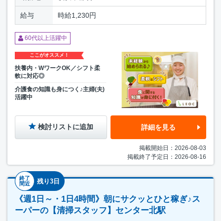
給与
時給1,230円
60代以上活躍中
ここがオススメ！
扶養内・WワークOK／シフト柔
軟に対応◎
介護食の知識も身につく♪主婦(夫)
活躍中
検討リストに追加
詳細を見る
掲載開始日：2026-08-03
掲載終了予定日：2026-08-16
終了
残り3日
間近
《週1日～・1日4時間》朝にサクッとひと稼ぎ♪ス
ーパーの【清掃スタッフ】センター北駅