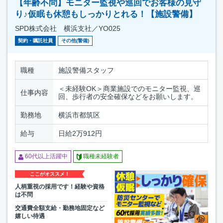
【年齢不問】モニター監視や巡回でお客様の見守
り♪仮眠も休憩もしっかりとれる！【施設警備】
SPD株式会社 横浜支社／YO025
契約・嘱託社員
その他(警備)
職種
施設警備スタッフ
＜未経験OK＞商業施設でのモニター監視、巡
仕事内容
回、歩行者の安全確保などをお願いします。
勤務地
横浜市都筑区
給与
日給2万912円
60代以上活躍中
職種未経験者
ここがオススメ！
人柄重視の採用です！経験や資格
は不問
交通費全額支給・勤務地固定など
嬉しい待遇