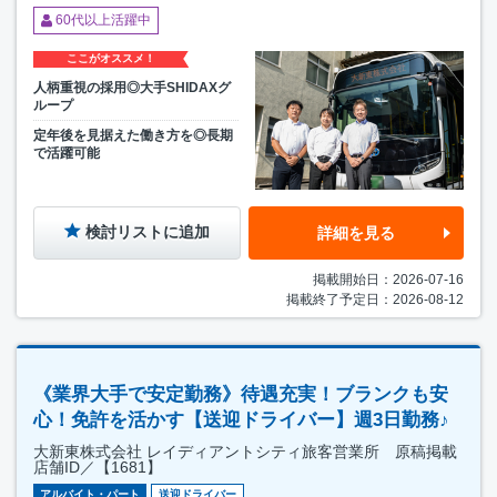
60代以上活躍中
ここがオススメ！
人柄重視の採用◎大手SHIDAXグ
ループ
定年後を見据えた働き方を◎長期
で活躍可能
検討リストに追加
詳細を見る
掲載開始日：2026-07-16
掲載終了予定日：2026-08-12
《業界大手で安定勤務》待遇充実！ブランクも安
心！免許を活かす【送迎ドライバー】週3日勤務♪
大新東株式会社 レイディアントシティ旅客営業所 原稿掲載
店舗ID／【1681】
アルバイト・パート
送迎ドライバー