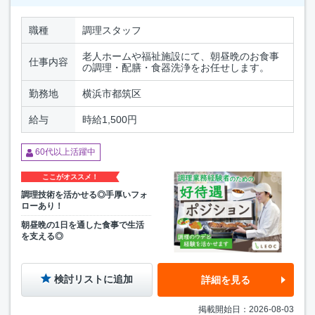
職種
調理スタッフ
老人ホームや福祉施設にて、朝昼晩のお食事
仕事内容
の調理・配膳・食器洗浄をお任せします。
勤務地
横浜市都筑区
給与
時給1,500円
60代以上活躍中
ここがオススメ！
調理技術を活かせる◎手厚いフォ
ローあり！
朝昼晩の1日を通した食事で生活
を支える◎
検討リストに追加
詳細を見る
掲載開始日：2026-08-03