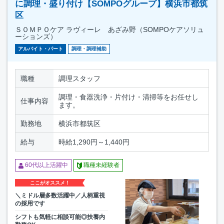
に調理・盛り付け【SOMPOグループ】横浜市都筑
区
ＳＯＭＰＯケア ラヴィーレ あざみ野（SOMPOケアソリュ
ーションズ）
アルバイト・パート
調理・調理補助
職種
調理スタッフ
調理・食器洗浄・片付け・清掃等をお任せし
仕事内容
ます。
勤務地
横浜市都筑区
給与
時給1,290円～1,440円
60代以上活躍中
職種未経験者
ここがオススメ！
＼ミドル層多数活躍中／人柄重視
の採用です
シフトも気軽に相談可能◎扶養内