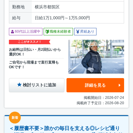
勤務地
横浜市都筑区
給与
日給1万1,000円～1万5,000円
60代以上活躍中
職種未経験者
昇給あり
ここがオススメ！
お給料は日払い・月2回払いから
選択OK！
ご自宅から現場まで直行直帰も
OKです！
検討リストに追加
詳細を見る
掲載開始日：2026-07-24
掲載終了予定日：2026-08-20
新着
＜履歴書不要＞誰かの毎日を支える◎レシピ通り