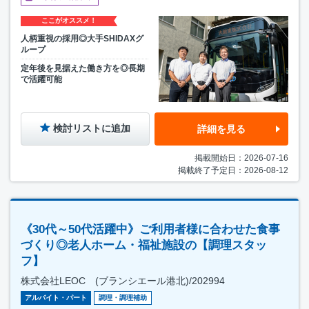
ここがオススメ！
人柄重視の採用◎大手SHIDAXグ
ループ
定年後を見据えた働き方を◎長期
で活躍可能
検討リストに追加
詳細を見る
掲載開始日：2026-07-16
掲載終了予定日：2026-08-12
《30代～50代活躍中》ご利用者様に合わせた食事
づくり◎老人ホーム・福祉施設の【調理スタッ
フ】
株式会社LEOC (ブランシエール港北)/202994
アルバイト・パート
調理・調理補助