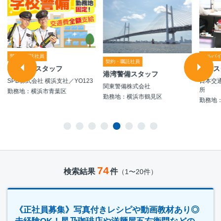
契約・嘱託社員
アルバ
契約・嘱託社員
学校警備スタッフ
事務ス
港湾警備スタッフ
SPD株式会社 横浜支社／YO123
日本交
関東警備株式会社
所
勤務地：横浜市青葉区
勤務地：横浜市鶴見区
勤務地
74
検索結果
件
（1〜20件）
《正社員募集》写真付きレシピや動画教材あり◎