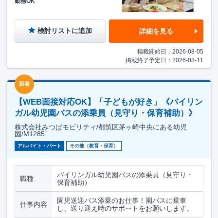
勤務OK
検討リストに追加
詳細を見る
掲載開始日：2026-08-05
掲載終了予定日：2026-08-11
新着
【WEB面接対応OK】「子どもが好き」《バイリン
ガル幼児園バスの添乗員（見守り・保育補助）》
株式会社みつばモビリティ/都筑区茅ヶ崎中央にある幼児
園/M1285
アルバイト・パート
その他（教育・保育）
バイリンガル幼児園バスの添乗員（見守り・
職種
保育補助）
園児送迎バス添乗のお仕事！園バスに乗車
仕事内容
し、送り迎え時のサポートをお願いします。