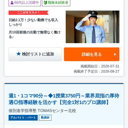
60代以上活躍中
職種未経験者
ここがオススメ！
日給2.1万！少ない勤務でも収入
しっかり
月10回前後の出勤で無理なく働け
る♪
検討リストに追加
詳細を見る
掲載開始日：2026-07-31
掲載終了予定日：2026-08-27
週1・1コマ90分～◆1授業3750円～業界屈指の厚待
遇◎指導経験を活かす【完全1対1のプロ講師】
個別進学指導塾 TOMASセンター北校
アルバイト・パート
塾講師