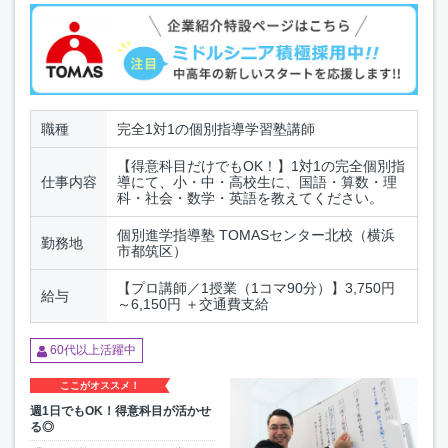
職種
完全1対1の個別指導学習塾講師
【得意科目だけでもOK！】1対1の完全個別指
仕事内容
導にて、小・中・高校生に、国語・算数・理
科・社会・数学・英語を教えてください。
個別進学指導塾 TOMASセンター北校（横浜
勤務地
市都筑区）
【プロ講師／1授業（1コマ90分）】3,750円
給与
～6,150円 ＋交通費支給
60代以上活躍中
ここがオススメ！
週1日でもOK！得意科目が活かせ
る◎