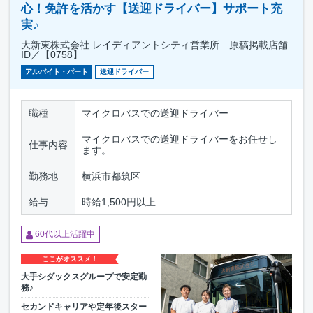
心！免許を活かす【送迎ドライバー】サポート充
実♪
大新東株式会社 レイディアントシティ営業所 原稿掲載店舗
ID／【0758】
アルバイト・パート
送迎ドライバー
職種
マイクロバスでの送迎ドライバー
マイクロバスでの送迎ドライバーをお任せし
仕事内容
ます。
勤務地
横浜市都筑区
給与
時給1,500円以上
60代以上活躍中
ここがオススメ！
大手シダックスグループで安定勤
務♪
セカンドキャリアや定年後スター