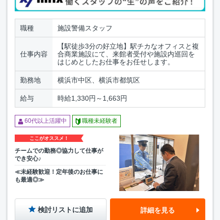
職種
施設警備スタッフ
【駅徒歩3分の好立地】駅チカなオフィスと複
仕事内容
合商業施設にて、来館者受付や施設内巡回を
はじめとしたお仕事をお任せします。
勤務地
横浜市中区、横浜市都筑区
給与
時給1,330円～1,663円
60代以上活躍中
職種未経験者
ここがオススメ！
チームでの勤務◎協力して仕事が
でき安心♪
≪未経験歓迎！定年後のお仕事に
も最適◎≫
検討リストに追加
詳細を見る