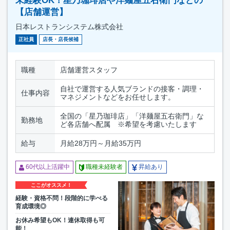
未経験OK！星乃珈琲店や洋麺屋五右衛門などの
【店舗運営】
日本レストランシステム株式会社
正社員
店長・店長候補
職種
店舗運営スタッフ
自社で運営する人気ブランドの接客・調理・
仕事内容
マネジメントなどをお任せします。
全国の「星乃珈琲店」「洋麺屋五右衛門」な
勤務地
ど各店舗へ配属 ※希望を考慮いたします
給与
月給28万円～月給35万円
60代以上活躍中
職種未経験者
昇給あり
ここがオススメ！
経験・資格不問！段階的に学べる
育成環境◎
お休み希望もOK！連休取得も可
能！