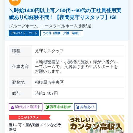
＼時給1400円以上可／50代～60代の正社員登用実
績あり◎経験不問！【夜間見守りスタッフ】/Gi
グループホーム_ユースタイルホーム 淵野辺
アルバイト・パート
その他（医療・介護・福祉）
職種
見守りスタッフ
＜地域密着型・小規模の施設＞障がい者グル
仕事内容
ープホームで、入居者さまの生活サポートを
お願いします。
勤務地
相模原市中央区
給与
時給1,407円
60代以上活躍中
職種未経験者
昇給あり
ここがオススメ！
週1～可・屋内勤務メインなど待
遇◎