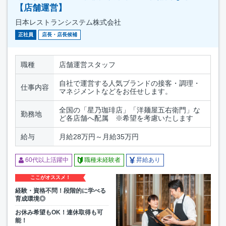
【店舗運営】
日本レストランシステム株式会社
正社員
店長・店長候補
職種
店舗運営スタッフ
自社で運営する人気ブランドの接客・調理・
仕事内容
マネジメントなどをお任せします。
全国の「星乃珈琲店」「洋麺屋五右衛門」な
勤務地
ど各店舗へ配属 ※希望を考慮いたします
給与
月給28万円～月給35万円
60代以上活躍中
職種未経験者
昇給あり
ここがオススメ！
経験・資格不問！段階的に学べる
育成環境◎
お休み希望もOK！連休取得も可
能！