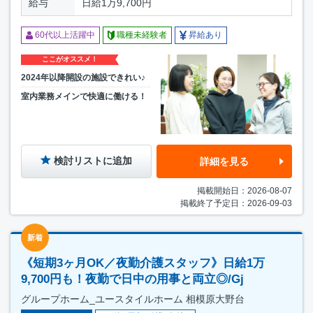
給与
日給1万9,700円
60代以上活躍中
職種未経験者
昇給あり
ここがオススメ！
2024年以降開設の施設できれい♪
室内業務メインで快適に働ける！
検討リストに追加
詳細を見る
掲載開始日：2026-08-07
掲載終了予定日：2026-09-03
新着
《短期3ヶ月OK／夜勤介護スタッフ》日給1万
9,700円も！夜勤で日中の用事と両立◎/Gj
グループホーム_ユースタイルホーム 相模原大野台