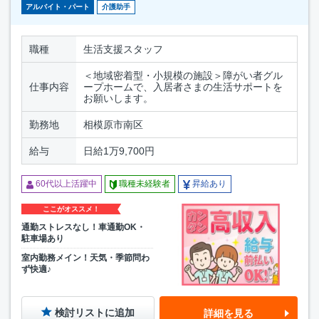
アルバイト・パート
介護助手
職種
生活支援スタッフ
＜地域密着型・小規模の施設＞障がい者グル
仕事内容
ープホームで、入居者さまの生活サポートを
お願いします。
勤務地
相模原市南区
給与
日給1万9,700円
60代以上活躍中
職種未経験者
昇給あり
ここがオススメ！
通勤ストレスなし！車通勤OK・
駐車場あり
室内勤務メイン！天気・季節問わ
ず快適♪
検討リストに追加
詳細を見る