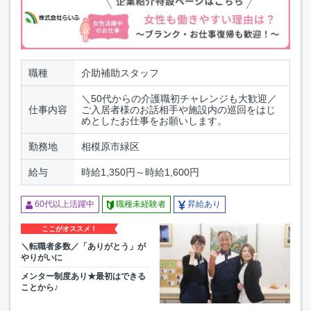
職種
介助補助スタッフ
＼50代からの介護職初チャレンジも大歓迎／
仕事内容
ご入居者様のお話相手や施設内の巡回をはじ
めとしたお仕事をお願いします。
勤務地
相模原市緑区
給与
時給1,350円～時給1,600円
60代以上活躍中
職種未経験者
昇給あり
ここがオススメ！
＼転職者多数／「ありがとう」が
やりがいに
メンター制度あり★最初はできる
ことから♪