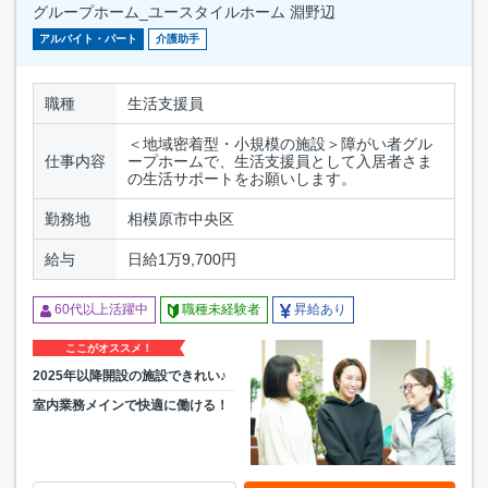
グループホーム_ユースタイルホーム 淵野辺
アルバイト・パート
介護助手
職種
生活支援員
＜地域密着型・小規模の施設＞障がい者グル
仕事内容
ープホームで、生活支援員として入居者さま
の生活サポートをお願いします。
勤務地
相模原市中央区
給与
日給1万9,700円
60代以上活躍中
職種未経験者
昇給あり
ここがオススメ！
2025年以降開設の施設できれい♪
室内業務メインで快適に働ける！