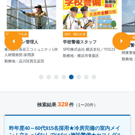
契約・嘱託社員
契約・嘱託社員
契約・
マンション管理人
学校警備スタッフ
港湾警
株式会社長谷工コミュニティ LM
SPD株式会社 横浜支社／YO123
関東警
人材開発部 採用課
勤務地：横浜市青葉区
勤務地
勤務地：品川区西五反田
328
検索結果
件
（1〜20件）
昨年度40～60代915名採用★冷房完備の室内メイ