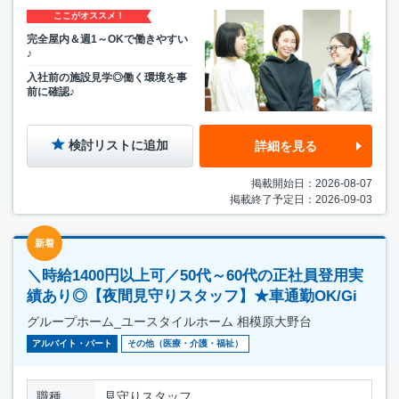
ここがオススメ！
完全屋内＆週1～OKで働きやすい
♪
入社前の施設見学◎働く環境を事
前に確認♪
検討リストに追加
詳細を見る
掲載開始日：2026-08-07
掲載終了予定日：2026-09-03
新着
＼時給1400円以上可／50代～60代の正社員登用実
績あり◎【夜間見守りスタッフ】★車通勤OK/Gi
グループホーム_ユースタイルホーム 相模原大野台
アルバイト・パート
その他（医療・介護・福祉）
職種
見守りスタッフ