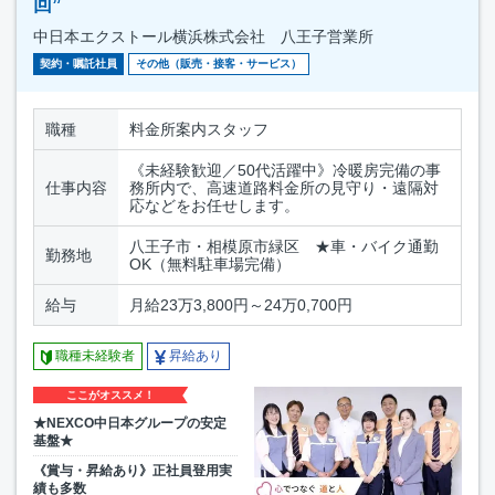
回”
中日本エクストール横浜株式会社 八王子営業所
契約・嘱託社員
その他（販売・接客・サービス）
職種
料金所案内スタッフ
《未経験歓迎／50代活躍中》冷暖房完備の事
仕事内容
務所内で、高速道路料金所の見守り・遠隔対
応などをお任せします。
八王子市・相模原市緑区 ★車・バイク通勤
勤務地
OK（無料駐車場完備）
給与
月給23万3,800円～24万0,700円
職種未経験者
昇給あり
ここがオススメ！
★NEXCO中日本グループの安定
基盤★
《賞与・昇給あり》正社員登用実
績も多数