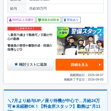
給与
月給30万円
60代以上活躍中
職種未経験者
昇給あり
ここがオススメ！
＼最長75歳まで勤務可／日勤が中
心の勤務
警備員の管理や書類作成・現場の
指導など◎
検討リストに追加
詳細を見る
掲載開始日：2026-08-07
掲載終了予定日：2026-09-03
＼7月より給与UP／座り待機が中心で…月給24万
可★未経験OK！【料金所スタッフ】勤務は”月11