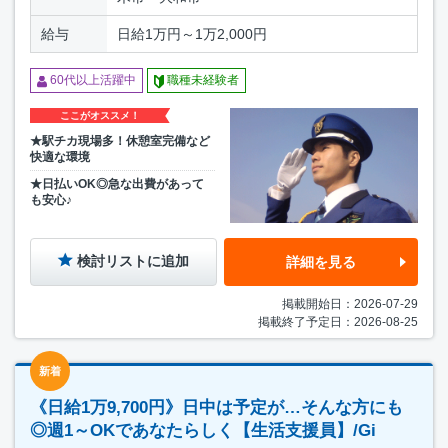
給与
日給1万円～1万2,000円
60代以上活躍中
職種未経験者
ここがオススメ！
★駅チカ現場多！休憩室完備など
快適な環境
★日払いOK◎急な出費があって
も安心♪
検討リストに追加
詳細を見る
掲載開始日：2026-07-29
掲載終了予定日：2026-08-25
新着
《日給1万9,700円》日中は予定が…そんな方にも
◎週1～OKであなたらしく【生活支援員】/Gi