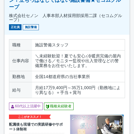
ン！立ちっぱなしではない施設警備★セコムグル
ープ
株式会社セノン 人事本部人材採用部採用二課（セコムグル
ープ）
正社員
施設警備
職種
施設警備スタッフ
＼未経験歓迎！夏でも安心♪冷暖房完備の屋内
仕事内容
で働ける／モニター監視や出入管理などの警
備業務をお任せいたします。
勤務地
全国14都道府県の当社事業所
月給17万9,400円～35万1,000円（勤務地によ
給与
り異なる）＋手当＋賞与
60代以上活躍中
職種未経験者
ここがオススメ！
配属後も現場での実践研修やサポ
ート体制有