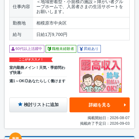
＜地域密着型・小規模の施設＞障がい者グル
仕事内容
ープホームで、入居者さまの生活サポートを
お願いします。
勤務地
相模原市中央区
給与
日給1万9,700円
60代以上活躍中
職種未経験者
昇給あり
ここがオススメ！
室内勤務メイン！天気・季節問わ
ず快適♪
週1～OK◎あなたらしく働けます
検討リストに追加
詳細を見る
掲載開始日：2026-08-07
掲載終了予定日：2026-09-03
新着