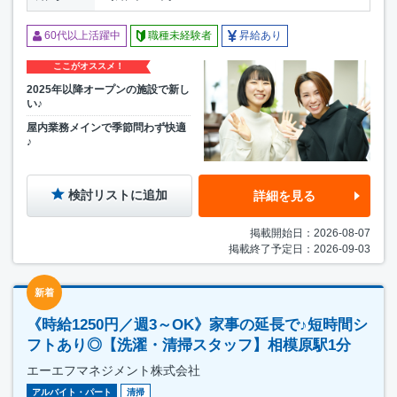
60代以上活躍中
職種未経験者
昇給あり
ここがオススメ！
2025年以降オープンの施設で新し
い♪
屋内業務メインで季節問わず快適
♪
検討リストに追加
詳細を見る
掲載開始日：2026-08-07
掲載終了予定日：2026-09-03
新着
《時給1250円／週3～OK》家事の延長で♪短時間シ
フトあり◎【洗濯・清掃スタッフ】相模原駅1分
エーエフマネジメント株式会社
アルバイト・パート
清掃