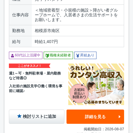
＜地域密着型・小規模の施設＞障がい者グル
仕事内容
ープホームで、入居者さまの生活サポートを
お願いします。
勤務地
相模原市南区
給与
時給1,407円
60代以上活躍中
職種未経験者
昇給あり
ここがオススメ！
週1～可・無料駐車場・屋内勤務
など待遇◎
入社前の施設見学◎働く環境を事
前に確認♪
検討リストに追加
詳細を見る
掲載開始日：2026-08-07