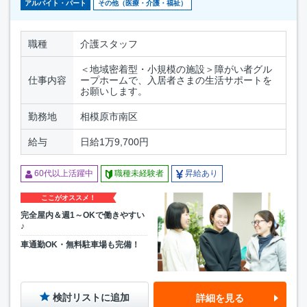
アルバイト・パート
その他（医療・介護・福祉）
職種
介護スタッフ
＜地域密着型・小規模の施設＞障がい者グル
仕事内容
ープホームで、入居者さまの生活サポートを
お願いします。
勤務地
相模原市南区
給与
日給1万9,700円
60代以上活躍中
職種未経験者
昇給あり
ここがオススメ！
完全屋内＆週1～OKで働きやすい
♪
車通勤OK・無料駐車場も完備！
検討リストに追加
詳細を見る