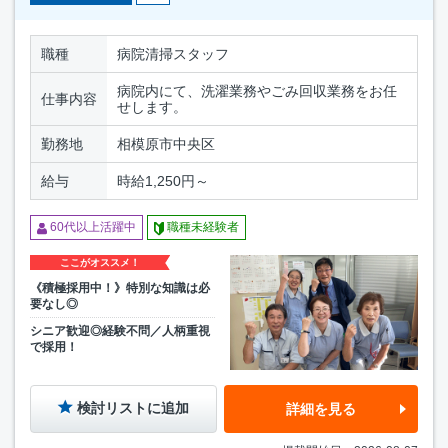
職種
病院清掃スタッフ
病院内にて、洗濯業務やごみ回収業務をお任
仕事内容
せします。
勤務地
相模原市中央区
給与
時給1,250円～
60代以上活躍中
職種未経験者
ここがオススメ！
《積極採用中！》特別な知識は必
要なし◎
シニア歓迎◎経験不問／人柄重視
で採用！
検討リストに追加
詳細を見る