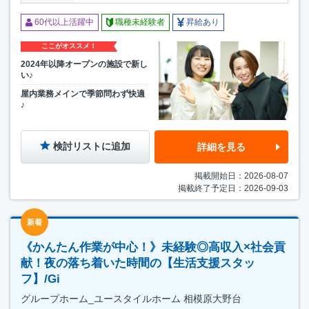
60代以上活躍中
職種未経験者
昇給あり
ここがオススメ！
2024年以降オープンの施設で新し
い♪
屋内業務メインで季節問わず快適
♪
検討リストに追加
詳細を見る
掲載開始日：2026-08-07
掲載終了予定日：2026-09-03
新着
《かんたん作業が中心！》未経験◎高収入×社会貢
献！夜の落ち着いた時間の【生活支援スタッ
フ】/Gi
グループホーム_ユースタイルホーム 相模原大野台