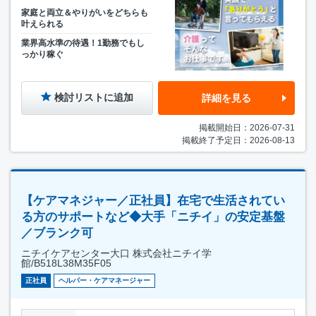
家庭と両立＆やりがいをどちらも
叶えられる
業界高水準の待遇！1勤務でもし
っかり稼ぐ
検討リストに追加
詳細を見る
掲載開始日：2026-07-31
掲載終了予定日：2026-08-13
【ケアマネジャー／正社員】在宅で生活されてい
る方のサポートなど◆大手「ニチイ」の安定基盤
／ブランク可
ニチイケアセンター大口 株式会社ニチイ学
館/B518L38M35F05
正社員
ヘルパー・ケアマネージャー