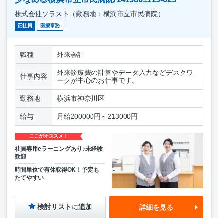
株式会社ソラスト（勤務地：横浜市立市民病院）
正社員
医療事務
職種
外来会計
外来診療費の計算やデータ入力などデスクワ
仕事内容
ークが中心のお仕事です。
勤務地
横浜市神奈川区
給与
月給200000円～213000円
ここがオススメ！
社員専用eラーニングあり♪未経験
歓迎
時間単位で有休取得OK！予定も
たてやすい
検討リストに追加
詳細を見る