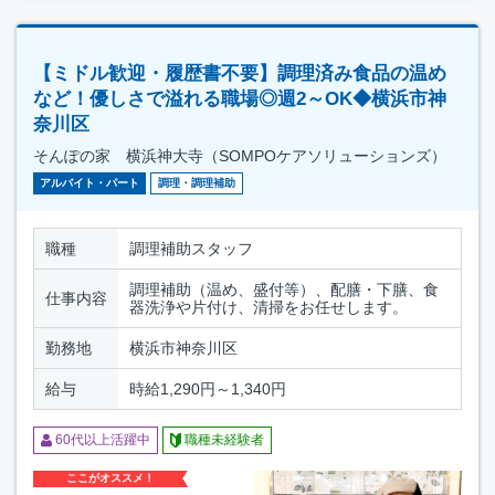
【ミドル歓迎・履歴書不要】調理済み食品の温め
など！優しさで溢れる職場◎週2～OK◆横浜市神
奈川区
そんぽの家 横浜神大寺（SOMPOケアソリューションズ）
アルバイト・パート
調理・調理補助
職種
調理補助スタッフ
調理補助（温め、盛付等）、配膳・下膳、食
仕事内容
器洗浄や片付け、清掃をお任せします。
勤務地
横浜市神奈川区
給与
時給1,290円～1,340円
60代以上活躍中
職種未経験者
ここがオススメ！