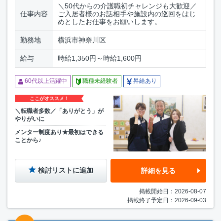
＼50代からの介護職初チャレンジも大歓迎／
仕事内容
ご入居者様のお話相手や施設内の巡回をはじ
めとしたお仕事をお願いします。
勤務地
横浜市神奈川区
給与
時給1,350円～時給1,600円
60代以上活躍中
職種未経験者
昇給あり
ここがオススメ！
＼転職者多数／「ありがとう」が
やりがいに
メンター制度あり★最初はできる
ことから♪
検討リストに追加
詳細を見る
掲載開始日：2026-08-07
掲載終了予定日：2026-09-03