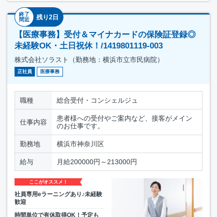
終了
残り2日
間近
【医療事務】受付＆マイナカードの保険証登録◎
未経験OK・土日祝休！/1419801119-003
株式会社ソラスト（勤務地：横浜市立市民病院）
正社員
医療事務
職種
総合受付・コンシェルジュ
患者様への受付やご案内など、接客がメイン
仕事内容
のお仕事です。
勤務地
横浜市神奈川区
給与
月給200000円～213000円
ここがオススメ！
社員専用eラーニングあり♪未経験
歓迎
時間単位で有休取得OK！予定も