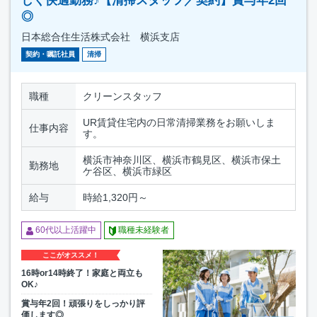
しく快適勤務♪【清掃スタッフ／契約】賞与年2回
◎
日本総合住生活株式会社 横浜支店
契約・嘱託社員
清掃
職種
クリーンスタッフ
UR賃貸住宅内の日常清掃業務をお願いしま
仕事内容
す。
横浜市神奈川区、横浜市鶴見区、横浜市保土
勤務地
ケ谷区、横浜市緑区
給与
時給1,320円～
60代以上活躍中
職種未経験者
ここがオススメ！
16時or14時終了！家庭と両立も
OK♪
賞与年2回！頑張りをしっかり評
価します◎