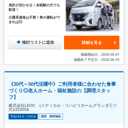
免許が活かせる！未経験の方でも
歓迎！
介護系資格は不要！車の運転がで
きれば◎
検討リストに追加
詳細を見る
掲載開始日：2026-08-07
掲載終了予定日：2026-08-20
《30代～50代活躍中》ご利用者様に合わせた食事
づくり◎老人ホーム・福祉施設の【調理スタッ
フ】
株式会社LEOC (メディカル・リハビリホームグランダ三ツ
沢)/203558
アルバイト・パート
調理・調理補助