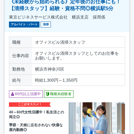
《未経験から始められる》定年後のお仕事にも！
【清掃スタッフ】経験・資格不問◎横浜駅5分
東京ビジネスサービス株式会社 横浜支店 採用係
アルバイト・パート
清掃
職種
オフィスビル清掃スタッフ
オフィスビル清掃スタッフとしてのお仕事を
仕事内容
お願いします。
勤務地
横浜市神奈川区
給与
時給1,300円～1,350円
60代以上活躍中
職種未経験者
ここがオススメ！
40～60代女性活躍中！私生活との
両立◎
季節・天候に左右されない快適な
屋内勤務◎