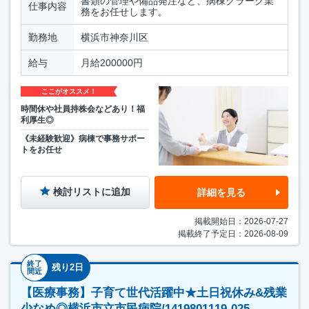
書類の管理や備品発注など、病棟クラーク業
仕事内容
務をお任せします。
勤務地
横浜市神奈川区
給与
月給200000円
ここがオススメ！
時間休や社員持株会などあり！福
利厚生◎
《未経験歓迎》病棟で事務サポー
トをお任せ
検討リストに追加
詳細を見る
掲載開始日：2026-07-27
掲載終了予定日：2026-08-09
終了
残り2日
間近
【医療事務】子育て世代活躍中★土日祝休み&残業
少なめ◎横浜市立市民病院/1419801119-025