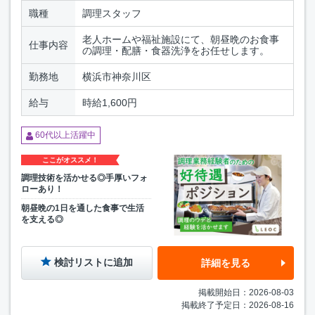
職種
調理スタッフ
老人ホームや福祉施設にて、朝昼晩のお食事
仕事内容
の調理・配膳・食器洗浄をお任せします。
勤務地
横浜市神奈川区
給与
時給1,600円
60代以上活躍中
ここがオススメ！
調理技術を活かせる◎手厚いフォ
ローあり！
朝昼晩の1日を通した食事で生活
を支える◎
検討リストに追加
詳細を見る
掲載開始日：2026-08-03
掲載終了予定日：2026-08-16