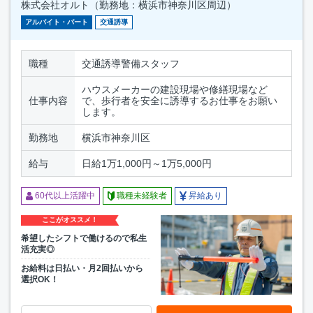
株式会社オルト（勤務地：横浜市神奈川区周辺）
アルバイト・パート
交通誘導
職種
交通誘導警備スタッフ
ハウスメーカーの建設現場や修繕現場など
仕事内容
で、歩行者を安全に誘導するお仕事をお願い
します。
勤務地
横浜市神奈川区
給与
日給1万1,000円～1万5,000円
60代以上活躍中
職種未経験者
昇給あり
ここがオススメ！
希望したシフトで働けるので私生
活充実◎
お給料は日払い・月2回払いから
選択OK！