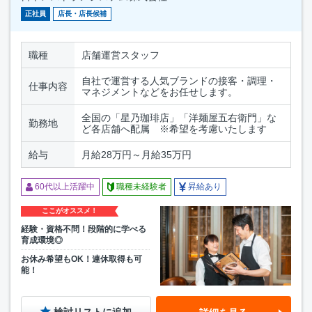
正社員
店長・店長候補
職種
店舗運営スタッフ
自社で運営する人気ブランドの接客・調理・
仕事内容
マネジメントなどをお任せします。
全国の「星乃珈琲店」「洋麺屋五右衛門」な
勤務地
ど各店舗へ配属 ※希望を考慮いたします
給与
月給28万円～月給35万円
60代以上活躍中
職種未経験者
昇給あり
ここがオススメ！
経験・資格不問！段階的に学べる
育成環境◎
お休み希望もOK！連休取得も可
能！