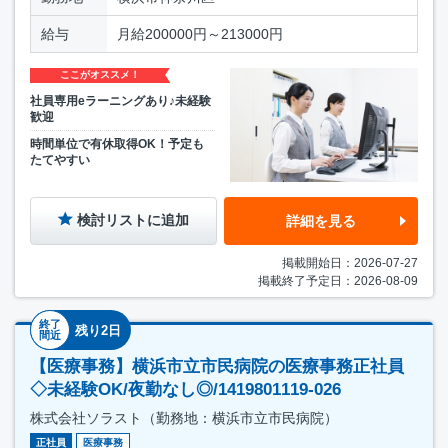
給与
月給200000円～213000円
ここがオススメ！
社員専用eラーニングあり♪未経験
歓迎
時間単位で有休取得OK！予定も
たてやすい
検討リストに追加
詳細を見る
掲載開始日：2026-07-27
掲載終了予定日：2026-08-09
終了
残り2日
間近
【医療事務】横浜市立市民病院の医療事務正社員
◇未経験OK/夜勤なし◎/1419801119-026
株式会社ソラスト（勤務地：横浜市立市民病院）
正社員
医療事務