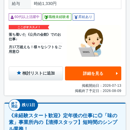
給与
時給1,330円
60代以上活躍中
職種未経験者
昇給あり
ここがオススメ！
落ち着いた《公共の会館》でのお
仕事♪
月17万超えも！様々なシフトをご
用意◎
検討リストに追加
詳細を見る
掲載開始日：2026-07-13
掲載終了予定日：2026-08-09
終了
残り1日
間近
《未経験スタート歓迎》定年後の仕事に◎「味の
素」事業所内の【清掃スタッフ】短時間のシンプ
ル業務！