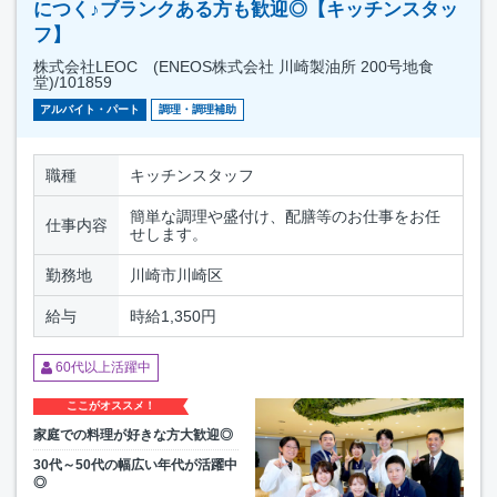
につく♪ブランクある方も歓迎◎【キッチンスタッ
フ】
株式会社LEOC (ENEOS株式会社 川崎製油所 200号地食
堂)/101859
アルバイト・パート
調理・調理補助
職種
キッチンスタッフ
簡単な調理や盛付け、配膳等のお仕事をお任
仕事内容
せします。
勤務地
川崎市川崎区
給与
時給1,350円
60代以上活躍中
ここがオススメ！
家庭での料理が好きな方大歓迎◎
30代～50代の幅広い年代が活躍中
◎