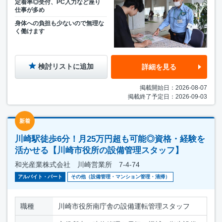
定着率◎受付、PC入力など座り
仕事が多め
身体への負担も少ないので無理な
く働けます
検討リストに追加
詳細を見る
掲載開始日：2026-08-07
掲載終了予定日：2026-09-03
新着
川崎駅徒歩6分！月25万円超も可能◎資格・経験を
活かせる【川崎市役所の設備管理スタッフ】
和光産業株式会社 川崎営業所 7-4-74
アルバイト・パート
その他（設備管理・マンション管理・清掃）
職種
川崎市役所南庁舎の設備運転管理スタッフ