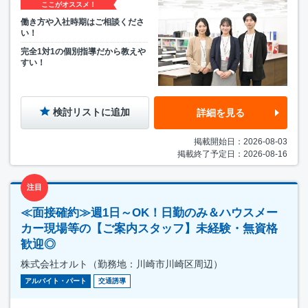
ここがオススメ！
働き方や入社時期はご相談くださ
い！
完全1対1の個別指導だから教えや
すい！
検討リストに追加
詳細を見る
掲載開始日：2026-08-03
掲載終了予定日：2026-08-16
注目
≪面接確約≫週1日～OK！日勤のみ＆ハウスメー
カー現場等の【ご案内スタッフ】未経験・無資格
歓迎◎
株式会社オルト（勤務地：川崎市川崎区周辺）
アルバイト・パート
交通誘導