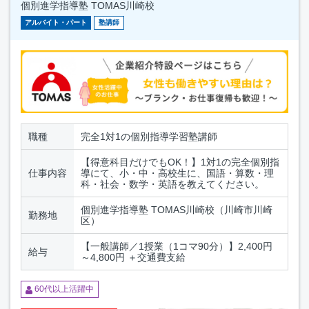
個別進学指導塾 TOMAS川崎校
アルバイト・パート
塾講師
職種
完全1対1の個別指導学習塾講師
【得意科目だけでもOK！】1対1の完全個別指
仕事内容
導にて、小・中・高校生に、国語・算数・理
科・社会・数学・英語を教えてください。
個別進学指導塾 TOMAS川崎校（川崎市川崎
勤務地
区）
【一般講師／1授業（1コマ90分）】2,400円
給与
～4,800円 ＋交通費支給
60代以上活躍中