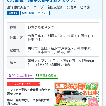
のび勤務♪【生協の食事配送スタッフ】
生活協同組合ユーコープ 宅配支援部 配食サービス課
業務委託
配達・配送・デリバリー
職種
お食事宅配スタッフ
自家用車でご利用者宅にお食事をお届けする
仕事内容
仕事です。
川崎市麻生区・横浜市戸塚区・川崎市中原
勤務地
区・川崎市幸区・川崎市川崎区
報酬／16万7500円～18万800円 ※配達800
給与
件～（1日40件×週5日の場合）
60代以上活躍中
職種未経験者
ここがオススメ！
＼マイカー勤務／仕事量は自分で
調整できる
集金・再配達なし！空き時間に私
用もOK♪