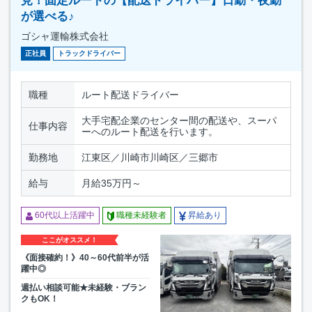
見！固定ルートの【配送ドライバー】日勤・夜勤
が選べる♪
ゴシャ運輸株式会社
正社員
トラックドライバー
職種
ルート配送ドライバー
大手宅配企業のセンター間の配送や、スーパ
仕事内容
ーへのルート配送を行います。
勤務地
江東区／川崎市川崎区／三郷市
給与
月給35万円～
60代以上活躍中
職種未経験者
昇給あり
ここがオススメ！
《面接確約！》40～60代前半が活
躍中◎
週払い相談可能★未経験・ブラン
クもOK！