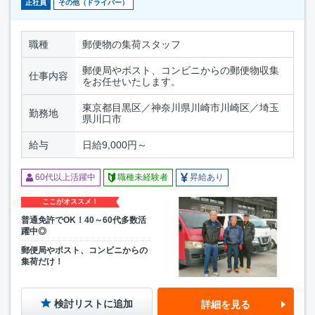
正社員
その他（ドライバー）
職種
郵便物の集荷スタッフ
郵便局やポスト、コンビニからの郵便物収集
仕事内容
をお任せいたします。
東京都目黒区／神奈川県川崎市川崎区／埼玉
勤務地
県川口市
給与
日給9,000円～
60代以上活躍中
職種未経験者
昇給あり
ここがオススメ！
普通免許でOK！40～60代多数活
躍中◎
郵便局やポスト、コンビニからの
集荷だけ！
検討リストに追加
詳細を見る