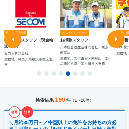
契約・嘱託社員
アルバイト・パート
契約・
ATM対応スタッフ（現金輸
お掃除スタッフ
学校警
送なし）
日本総合住生活株式会社 東京
SPD株
南支店
セコム株式会社
勤務地
勤務地：①世田谷区南烏山 ②
勤務地：神奈川県横浜市西区北
品川区八潮 ③世田谷区玉川
幸
199
検索結果
件
（1〜20件）
急募
注目
＼月給35万円～／中型以上の免許をお持ちの方必