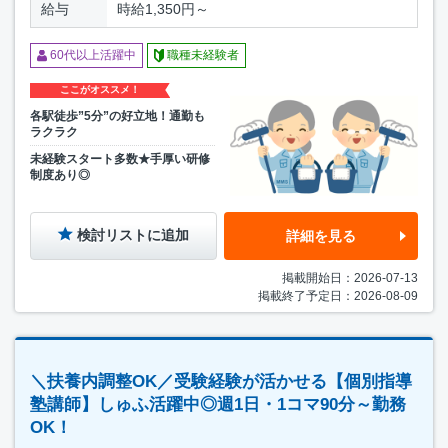
給与
時給1,350円～
60代以上活躍中
職種未経験者
ここがオススメ！
各駅徒歩”5分”の好立地！通勤も
ラクラク
未経験スタート多数★手厚い研修
制度あり◎
検討リストに追加
詳細を見る
掲載開始日：2026-07-13
掲載終了予定日：2026-08-09
＼扶養内調整OK／受験経験が活かせる【個別指導
塾講師】しゅふ活躍中◎週1日・1コマ90分～勤務
OK！