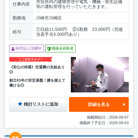
市役所内の建物管理や電気・機械・衛生設備
仕事内容
等の運転管理を行っていただきます。
勤務地
川崎市川崎区
①日給11,500円 ②1勤務 23,000円（別途
給与
当直手当3,000円あり）
60代以上活躍中
職種未経験者
ここがオススメ！
《安心の待遇》交通費の支給あり
◎
創立65年の安定基盤！腰を据えて
働ける◎
検討リストに追加
詳細を見る
掲載開始日：2026-08-07
掲載終了予定日：2026-09-03
新着