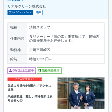
リアルクリーン株式会社
アルバイト・パート
清掃
職種
清掃スタッフ
食品メーカー「味の素」事業所にて、建物内
仕事内容
の清掃業務をお任せします。
勤務地
川崎市川崎区
給与
時給1,225円～
60代以上活躍中
職種未経験者
ここがオススメ！
各線より徒歩5分圏内／アクセス
抜群！
未経験歓迎！難しい清掃箇所はあ
りません◎