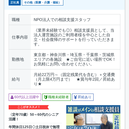
正社員
その他（医療・介護・福祉）
職種
NPO法人での相談支援スタッフ
《業界未経験でも◎》相談支援員として、当
法人運営施設のご利用者様を中心とした自
仕事内容
立・社会復帰のサポートを行っていただきま
す。
東京都・神奈川県・埼玉県・千葉県・茨城県
勤務地
エリアの各施設 ★ご自宅に近い場所でOK！
お気軽にお問い合わせください。
月給22万円～（固定残業代を含む）＋交通費
給与
（月上限4万円まで） ★賞与年2回／昇給あ
り★
60代以上活躍中
職種未経験者
昇給あり
ここがオススメ！
〈定年70歳〉50～60代のシニア
活躍！
年間休日125日◇土日祝休で無理