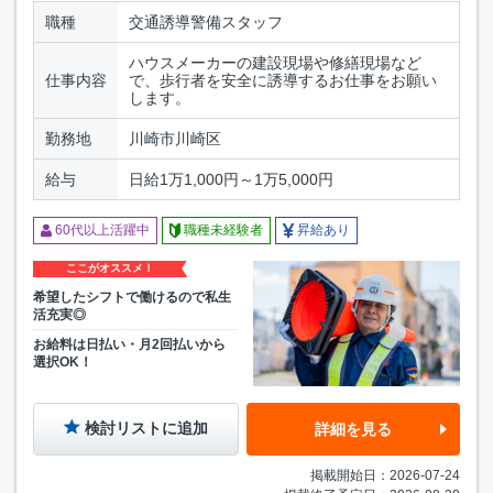
職種
交通誘導警備スタッフ
ハウスメーカーの建設現場や修繕現場など
仕事内容
で、歩行者を安全に誘導するお仕事をお願い
します。
勤務地
川崎市川崎区
給与
日給1万1,000円～1万5,000円
60代以上活躍中
職種未経験者
昇給あり
ここがオススメ！
希望したシフトで働けるので私生
活充実◎
お給料は日払い・月2回払いから
選択OK！
検討リストに追加
詳細を見る
掲載開始日：2026-07-24