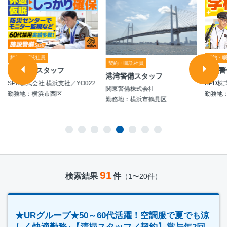
契約・嘱託社員
契約・
契約・嘱託社員
施設警備スタッフ
学校警
港湾警備スタッフ
SPD株式会社 横浜支社／YO022
SPD株
関東警備株式会社
勤務地：横浜市西区
勤務地
勤務地：横浜市鶴見区
91
検索結果
件
（1〜20件）
★URグループ★50～60代活躍！空調服で夏でも涼