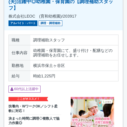
(夫)活躍中◎幼稚園・保育園の【調理補助スタッ
フ】
株式会社LEOC (育和幼稚園)/203917
アルバイト・パート
調理・調理補助
職種
調理補助スタッフ
幼稚園・保育園にて、盛り付け・配膳などの
仕事内容
調理補助をお任せします。
勤務地
横浜市保土ヶ谷区
給与
時給1,225円
60代以上活躍中
ここがオススメ！
扶養内・WワークOK／シフト柔
軟に対応！
決まった時間に調理◇複数人で協
力作業◎