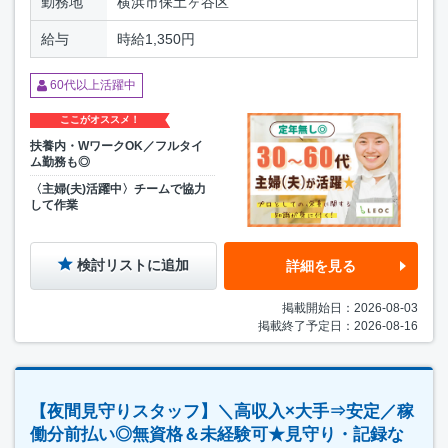
勤務地
横浜市保土ヶ谷区
給与
時給1,350円
60代以上活躍中
ここがオススメ！
扶養内・WワークOK／フルタイ
ム勤務も◎
〈主婦(夫)活躍中〉チームで協力
して作業
検討リストに追加
詳細を見る
掲載開始日：2026-08-03
掲載終了予定日：2026-08-16
【夜間見守りスタッフ】＼高収入×大手⇒安定／稼
働分前払い◎無資格＆未経験可★見守り・記録な