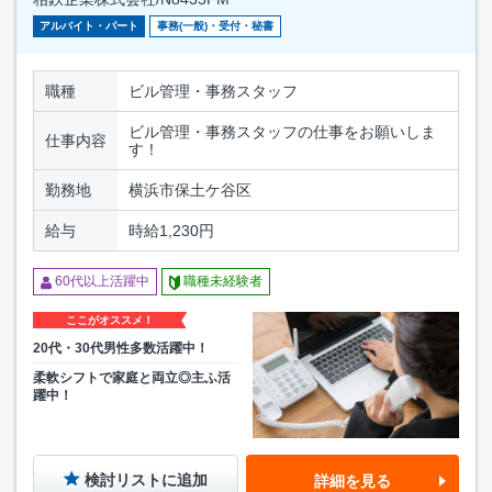
アルバイト・パート
事務(一般)・受付・秘書
職種
ビル管理・事務スタッフ
ビル管理・事務スタッフの仕事をお願いしま
仕事内容
す！
勤務地
横浜市保土ケ谷区
給与
時給1,230円
60代以上活躍中
職種未経験者
ここがオススメ！
20代・30代男性多数活躍中！
柔軟シフトで家庭と両立◎主ふ活
躍中！
検討リストに追加
詳細を見る