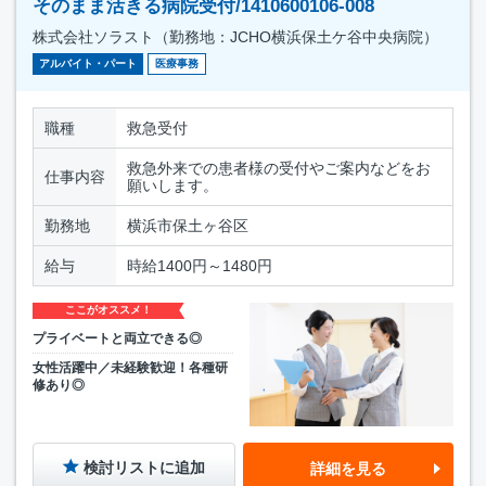
そのまま活きる病院受付/1410600106-008
株式会社ソラスト（勤務地：JCHO横浜保土ケ谷中央病院）
アルバイト・パート
医療事務
職種
救急受付
救急外来での患者様の受付やご案内などをお
仕事内容
願いします。
勤務地
横浜市保土ヶ谷区
給与
時給1400円～1480円
ここがオススメ！
プライベートと両立できる◎
女性活躍中／未経験歓迎！各種研
修あり◎
検討リストに追加
詳細を見る