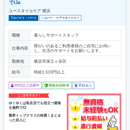
で/Ja
ユースタイルケア 横浜
アルバイト・パート
ヘルパー・ケアマネージャー
職種
暮らしサポートスタッフ
障がいのあるご利用者様のご自宅にお伺い
仕事内容
し、生活のサポートをお願いします。
勤務地
横浜市保土ヶ谷区
給与
時給1,510円以上
60代以上活躍中
職種未経験者
昇給あり
ここがオススメ！
ゆくゆくは私生活でも役立つ資格
を無料で◎
業界トップクラスの待遇！まとま
った収入に