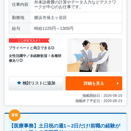
外来診療費の計算やデータ入力などデスクワ
仕事内容
ークが中心のお仕事です。
勤務地
横浜市保土ヶ谷区
給与
時給1225円～1305円
ここがオススメ！
プライベートと両立できる◎
女性活躍中／未経験歓迎！各種研
修あり◎
検討リストに追加
詳細を見る
掲載開始日：2026-08-10
掲載終了予定日：2026-08-23
新着
【医療事務】土日祝の週1～2日だけ!前職の経験が