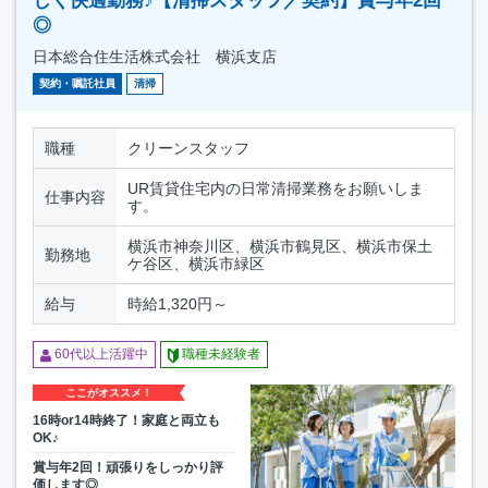
しく快適勤務♪【清掃スタッフ／契約】賞与年2回
◎
日本総合住生活株式会社 横浜支店
契約・嘱託社員
清掃
職種
クリーンスタッフ
UR賃貸住宅内の日常清掃業務をお願いしま
仕事内容
す。
横浜市神奈川区、横浜市鶴見区、横浜市保土
勤務地
ケ谷区、横浜市緑区
給与
時給1,320円～
60代以上活躍中
職種未経験者
ここがオススメ！
16時or14時終了！家庭と両立も
OK♪
賞与年2回！頑張りをしっかり評
価します◎