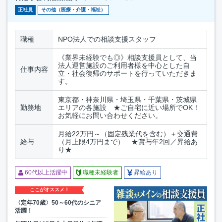
正社員
その他（医療・介護・福祉）
職種
NPO法人での相談支援スタッフ
《業界未経験でも◎》相談支援員として、当
法人運営施設のご利用者様を中心とした自
仕事内容
立・社会復帰のサポートを行っていただきま
す。
東京都・神奈川県・埼玉県・千葉県・茨城県
勤務地
エリアの各施設 ★ご自宅に近い場所でOK！
お気軽にお問い合わせください。
月給22万円～（固定残業代を含む）＋交通費
給与
（月上限4万円まで） ★賞与年2回／昇給あ
り★
60代以上活躍中
職種未経験者
昇給あり
ここがオススメ！
〈定年70歳〉50～60代のシニア
活躍！