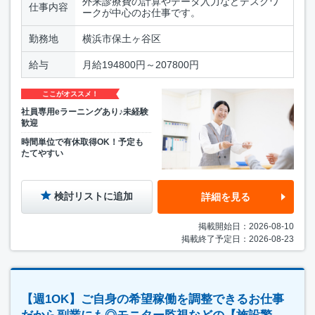
外来診療費の計算やデータ入力などデスクワ
仕事内容
ークが中心のお仕事です。
勤務地
横浜市保土ヶ谷区
給与
月給194800円～207800円
ここがオススメ！
社員専用eラーニングあり♪未経験
歓迎
時間単位で有休取得OK！予定も
たてやすい
検討リストに追加
詳細を見る
掲載開始日：2026-08-10
掲載終了予定日：2026-08-23
【週1OK】ご自身の希望稼働を調整できるお仕事