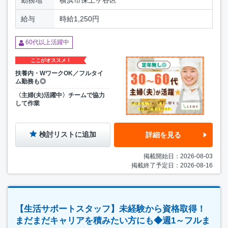
勤務地
横浜市保土ヶ谷区
給与
時給1,250円
60代以上活躍中
ここがオススメ！
扶養内・WワークOK／フルタイ
ム勤務も◎
〈主婦(夫)活躍中〉チームで協力
して作業
検討リストに追加
詳細を見る
掲載開始日：2026-08-03
掲載終了予定日：2026-08-16
【生活サポートスタッフ】未経験から資格取得！
まだまだキャリアを積みたい方にも◆週1～フルま