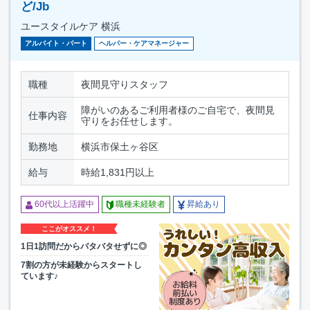
ど/Jb
ユースタイルケア 横浜
アルバイト・パート
ヘルパー・ケアマネージャー
職種
夜間見守りスタッフ
障がいのあるご利用者様のご自宅で、夜間見
仕事内容
守りをお任せします。
勤務地
横浜市保土ヶ谷区
給与
時給1,831円以上
60代以上活躍中
職種未経験者
昇給あり
ここがオススメ！
1日1訪問だからバタバタせずに◎
7割の方が未経験からスタートし
ています♪