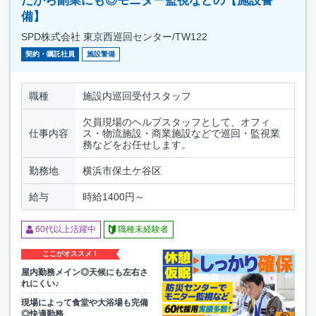
だから副業にも◎モニター監視などの【施設警
備】
SPD株式会社 東京西巡回センター/TW122
契約・嘱託社員
施設警備
職種
施設内巡回受付スタッフ
欠員現場のヘルプスタッフとして、オフィ
仕事内容
ス・物流施設・商業施設などで巡回・監視業
務などをお任せします。
勤務地
横浜市保土ケ谷区
給与
時給1400円～
60代以上活躍中
職種未経験者
ここがオススメ！
屋内勤務メイン◎天候にも左右さ
れにくい♪
現場によって食堂や大浴場も完備
◎快適勤務