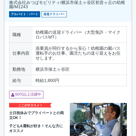
株式会社みつばモビリティ/横浜市保土ヶ谷区初音ヶ丘の幼稚
園/M1243
アルバイト・パート
送迎ドライバー
幼稚園の送迎ドライバー（大型免許・マイク
職種
ロバスMT）
添乗員が同行するから安心！幼稚園の園バス
仕事内容
運転手のお仕事。園児たちの送り迎えをお任
せします。
勤務地
横浜市保土ヶ谷区
給与
時給1,800円
60代以上活躍中
ここがオススメ！
土日祝休みでプライベートとの両
立OK！
子ども&運転が好き！そんな方に
オススメ