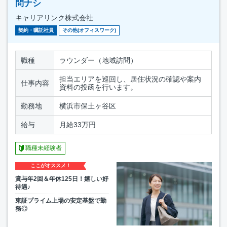
問ナシ
キャリアリンク株式会社
契約・嘱託社員
その他(オフィスワーク)
職種
ラウンダー（地域訪問）
担当エリアを巡回し、居住状況の確認や案内
仕事内容
資料の投函を行います。
勤務地
横浜市保土ヶ谷区
給与
月給33万円
職種未経験者
ここがオススメ！
賞与年2回＆年休125日！嬉しい好
待遇♪
東証プライム上場の安定基盤で勤
務◎