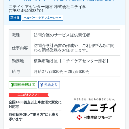
ニチイケアセンター瀬谷 株式会社ニチイ学
館/B514N40I33F01
正社員
ヘルパー・ケアマネージャー
職種
訪問介護のサービス提供責任者
訪問介護計画書の作成や、ご利用申込みに関
仕事内容
わる調整業務をお任せします。
勤務地
横浜市瀬谷区【ニチイケアセンター瀬谷】
給与
月給27万3630円～28万5630円
職種未経験者
昇給あり
ここがオススメ！
全国1400拠点以上◆生活の変化に
対応可
時短勤務OK／”働き方”にも寄り
添います