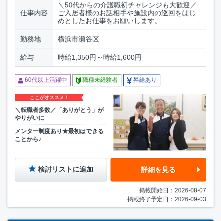
＼50代からの介護職初チャレンジも大歓迎／
仕事内容
ご入居者様のお話相手や施設内の巡回をはじ
めとしたお仕事をお願いします。
勤務地
横浜市瀬谷区
給与
時給1,350円～時給1,600円
60代以上活躍中
職種未経験者
昇給あり
ここがオススメ！
＼転職者多数／「ありがとう」が
やりがいに
メンター制度あり★最初はできる
ことから♪
検討リストに追加
詳細を見る
掲載開始日：2026-08-07
掲載終了予定日：2026-09-03