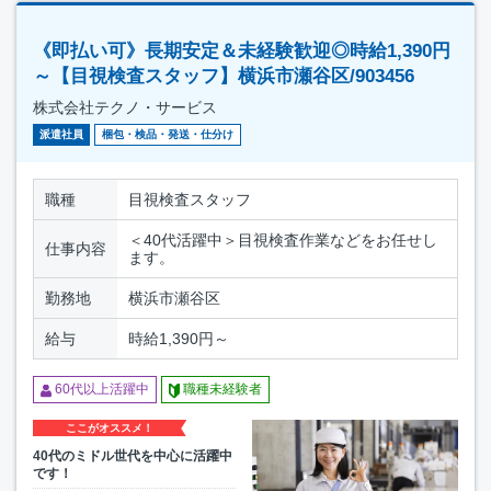
《即払い可》長期安定＆未経験歓迎◎時給1,390円
～【目視検査スタッフ】横浜市瀬谷区/903456
株式会社テクノ・サービス
派遣社員
梱包・検品・発送・仕分け
職種
目視検査スタッフ
＜40代活躍中＞目視検査作業などをお任せし
仕事内容
ます。
勤務地
横浜市瀬谷区
給与
時給1,390円～
60代以上活躍中
職種未経験者
ここがオススメ！
40代のミドル世代を中心に活躍中
です！