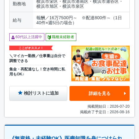
横浜市栄区・横浜市港南区・横浜市瀬谷区・
勤務地
横浜市旭区・横浜市泉区
報酬／16万7500円～ ※配達800件～（1日
給与
40件×週5日の場合）
60代以上活躍中
職種未経験者
ここがオススメ！
＼マイカー勤務／仕事量は自分で
調整できる
集金・再配達なし！空き時間に私
用もOK♪
検討リストに追加
詳細を見る
掲載開始日：2026-07-20
掲載終了予定日：2026-08-16
《無資格・未経験OK》医療知識を身につけられ