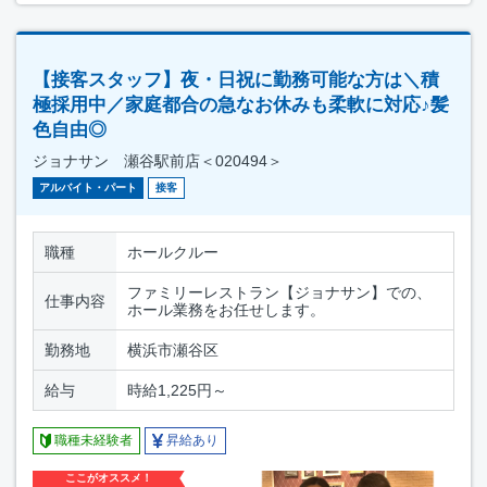
【接客スタッフ】夜・日祝に勤務可能な方は＼積
極採用中／家庭都合の急なお休みも柔軟に対応♪髪
色自由◎
ジョナサン 瀬谷駅前店＜020494＞
アルバイト・パート
接客
職種
ホールクルー
ファミリーレストラン【ジョナサン】での、
仕事内容
ホール業務をお任せします。
勤務地
横浜市瀬谷区
給与
時給1,225円～
職種未経験者
昇給あり
ここがオススメ！