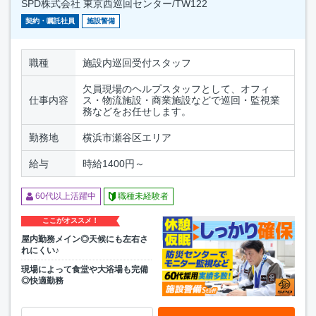
SPD株式会社 東京西巡回センター/TW122
契約・嘱託社員
施設警備
職種
施設内巡回受付スタッフ
欠員現場のヘルプスタッフとして、オフィ
仕事内容
ス・物流施設・商業施設などで巡回・監視業
務などをお任せします。
勤務地
横浜市瀬谷区エリア
給与
時給1400円～
60代以上活躍中
職種未経験者
ここがオススメ！
屋内勤務メイン◎天候にも左右さ
れにくい♪
現場によって食堂や大浴場も完備
◎快適勤務