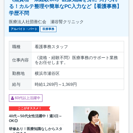
る！カルテ整理や簡単なPC入力など【看護事務】
学歴不問
医療法人社団善仁会 瀬谷腎クリニック
アルバイト・パート
医療事務
職種
看護事務スタッフ
《資格・経験不問》医療事務のサポート業務
仕事内容
をお任せします。
勤務地
横浜市瀬谷区
給与
時給1,269円～1,369円
60代以上活躍中
ここがオススメ！
40代～50代女性活躍中！週3日～
OK◎
研修あり！医療知識なしからスタ