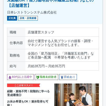
未経験OK！星乃珈琲店や洋麺屋五右衛門などの
【店舗運営】
日本レストランシステム株式会社
正社員
店長・店長候補
職種
店舗運営スタッフ
自社で運営する人気ブランドの接客・調理・
仕事内容
マネジメントなどをお任せします。
全国の「星乃珈琲店」「洋麺屋五右衛門」な
勤務地
ど各店舗へ配属 ※希望を考慮いたします
給与
月給28万円～月給35万円
60代以上活躍中
職種未経験者
昇給あり
ここがオススメ！
経験・資格不問！段階的に学べる
育成環境◎
お休み希望もOK！連休取得も可
能！