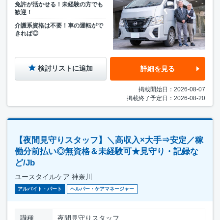
免許が活かせる！未経験の方でも
歓迎！
介護系資格は不要！車の運転がで
きれば◎
検討リストに追加
詳細を見る
掲載開始日：2026-08-07
掲載終了予定日：2026-08-20
【夜間見守りスタッフ】＼高収入×大手⇒安定／稼
働分前払い◎無資格＆未経験可★見守り・記録な
ど/Jb
ユースタイルケア 神奈川
アルバイト・パート
ヘルパー・ケアマネージャー
職種
夜間見守りスタッフ