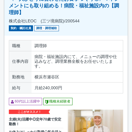
メントにも取り組める！病院・福祉施設内の【調
理師】
株式会社LEOC (三ツ境病院)/200544
契約・嘱託社員
調理・調理補助
職種
調理師
病院・福祉施設内にて、メニューの調理や仕
仕事内容
込みなど、調理業務全般をお任せいたしま
す。
勤務地
横浜市瀬谷区
給与
月給240,000円
60代以上活躍中
職種未経験者
ここがオススメ！
主婦(夫)活躍中◎定年70歳で安定
勤務！