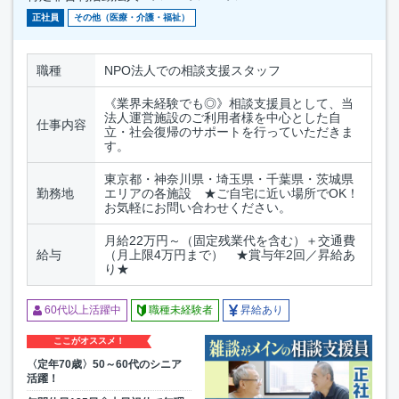
正社員
その他（医療・介護・福祉）
職種
NPO法人での相談支援スタッフ
《業界未経験でも◎》相談支援員として、当
法人運営施設のご利用者様を中心とした自
仕事内容
立・社会復帰のサポートを行っていただきま
す。
東京都・神奈川県・埼玉県・千葉県・茨城県
勤務地
エリアの各施設 ★ご自宅に近い場所でOK！
お気軽にお問い合わせください。
月給22万円～（固定残業代を含む）＋交通費
給与
（月上限4万円まで） ★賞与年2回／昇給あ
り★
60代以上活躍中
職種未経験者
昇給あり
ここがオススメ！
〈定年70歳〉50～60代のシニア
活躍！