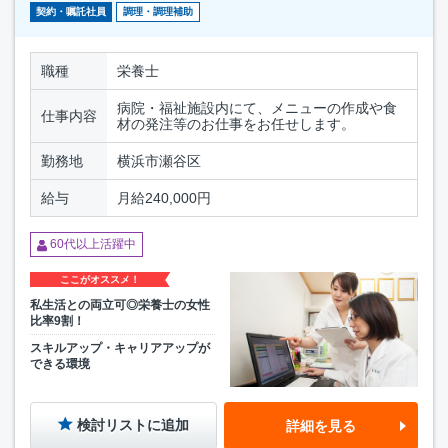
契約・嘱託社員
調理・調理補助
職種
栄養士
病院・福祉施設内にて、メニューの作成や食
仕事内容
材の発注等のお仕事をお任せします。
勤務地
横浜市瀬谷区
給与
月給240,000円
60代以上活躍中
ここがオススメ！
私生活との両立可◎栄養士の女性
比率9割！
スキルアップ・キャリアアップが
できる環境
検討リストに追加
詳細を見る