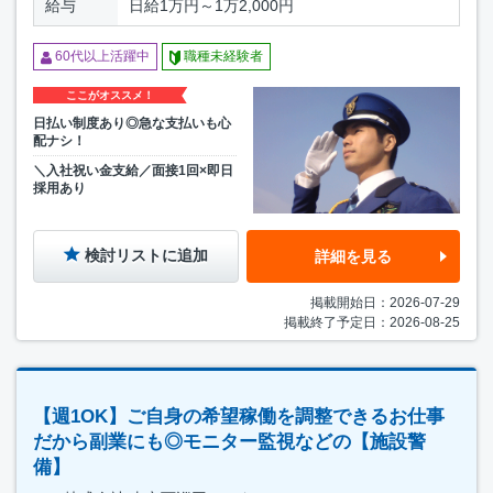
給与
日給1万円～1万2,000円
60代以上活躍中
職種未経験者
ここがオススメ！
日払い制度あり◎急な支払いも心
配ナシ！
＼入社祝い金支給／面接1回×即日
採用あり
検討リストに追加
詳細を見る
掲載開始日：2026-07-29
掲載終了予定日：2026-08-25
【週1OK】ご自身の希望稼働を調整できるお仕事
だから副業にも◎モニター監視などの【施設警
備】