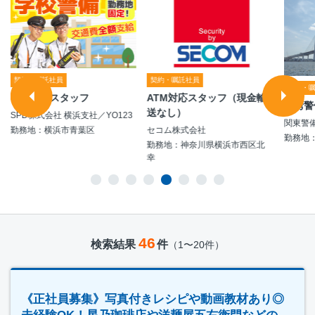
契約・嘱託社員
契約・嘱託社員
契約・
学校警備スタッフ
ATM対応スタッフ（現金輸
港湾警
送なし）
SPD株式会社 横浜支社／YO123
関東警
勤務地：横浜市青葉区
セコム株式会社
勤務地
勤務地：神奈川県横浜市西区北
幸
46
検索結果
件
（1〜20件）
《正社員募集》写真付きレシピや動画教材あり◎