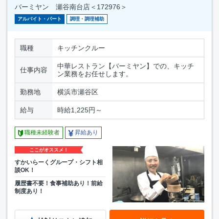
バーミヤン 瀬谷南台店＜172976＞
アルバイト・パート
調理・調理補助
職種
キッチンクルー
中華レストラン【バーミヤン】での、キッチ
仕事内容
ン業務をお任せします。
勤務地
横浜市瀬谷区
給与
時給1,225円～
職種未経験者
昇給あり
ここがオススメ！
すかいらーくグループ・シフト相
談OK！
履歴書不要！食事補助あり！前給
制度あり！