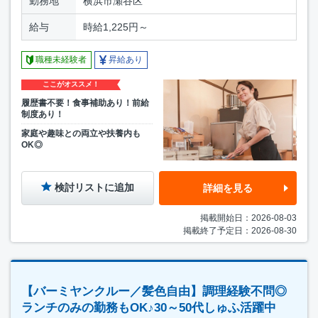
勤務地
横浜市瀬谷区
給与
時給1,225円～
職種未経験者
昇給あり
ここがオススメ！
履歴書不要！食事補助あり！前給
制度あり！
家庭や趣味との両立や扶養内も
OK◎
検討リストに追加
詳細を見る
掲載開始日：2026-08-03
掲載終了予定日：2026-08-30
【バーミヤンクルー／髪色自由】調理経験不問◎
ランチのみの勤務もOK♪30～50代しゅふ活躍中