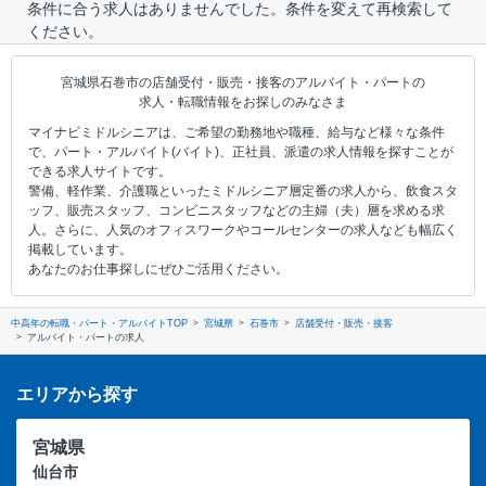
条件に合う求人はありませんでした。条件を変えて再検索して
ください。
宮城県石巻市の店舗受付・販売・接客のアルバイト・パートの
求人・転職情報をお探しのみなさま
マイナビミドルシニアは、ご希望の勤務地や職種、給与など様々な条件
で、パート・アルバイト(バイト)、正社員、派遣の求人情報を探すことが
できる求人サイトです。
警備、軽作業、介護職といったミドルシニア層定番の求人から、飲食スタ
ッフ、販売スタッフ、コンビニスタッフなどの主婦（夫）層を求める求
人。さらに、人気のオフィスワークやコールセンターの求人なども幅広く
掲載しています。
あなたのお仕事探しにぜひご活用ください。
中高年の転職・パート・アルバイトTOP
宮城県
石巻市
店舗受付・販売・接客
アルバイト・パートの求人
エリアから探す
宮城県
仙台市