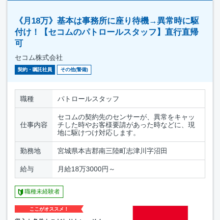
《月18万》基本は事務所に座り待機→異常時に駆
付け！【セコムのパトロールスタッフ】直行直帰
可
セコム株式会社
契約・嘱託社員
その他(警備)
職種
パトロールスタッフ
セコムの契約先のセンサーが、異常をキャッ
仕事内容
チした時やお客様要請があった時などに、現
地に駆けつけ対応します。
勤務地
宮城県本吉郡南三陸町志津川字沼田
給与
月給18万3000円～
職種未経験者
ここがオススメ！