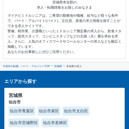
宮城県本吉郡の
求人・転職情報をお探しのみなさま
マイナビミドルシニアは、ご希望の勤務地や職種、給与など様々な条件
で、パート・アルバイト(バイト)、正社員、派遣の求人情報を探すことが
できる求人サイトです。
警備、軽作業、介護職といったミドルシニア層定番の求人から、飲食スタ
ッフ、販売スタッフ、コンビニスタッフなどの主婦（夫）層を求める求
人。さらに、人気のオフィスワークやコールセンターの求人なども幅広く
掲載しています。
あなたのお仕事探しにぜひご活用ください。
中高年の転職・パート・アルバイトTOP
宮城県
本吉郡の求人
エリアから探す
宮城県
仙台市
仙台市青葉区
仙台市泉区
仙台市太白区
仙台市宮城野区
仙台市若林区